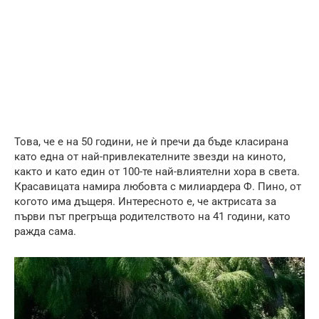
Това, че е на 50 години, не ѝ пречи да бъде класирана
като една от най-привлекателните звезди на киното,
както и като един от 100-те най-влиятелни хора в света.
Красавицата намира любовта с милиардера Ф. Пино, от
когото има дъщеря. Интересното е, че актрисата за
първи път прегръща родителството на 41 години, като
ражда сама.