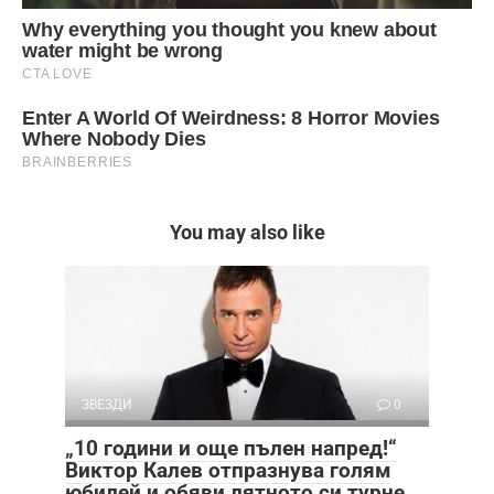
You may also like
ЗВЕЗДИ
0
„10 години и още пълен напред!“
Виктор Калев отпразнува голям
юбилей и обяви лятното си турне