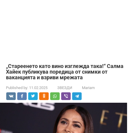
„Стареенето като вино изглежда така!“ Салма
Хайек публикува поредица от снимки от
ваканцията и взриви мрежата
Published by:
11.02.2025
ЗВЕЗДИ
Mariam