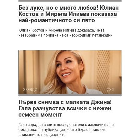
Без лукс, но с много любов! Юлиан
Костов и Мирела Илиева показаха
най-романтичното си лято
Юлиан Костов и Мирела Илиева доказаха, че за
незабравима почивка не са необходими петзвездни
ЗВЕЗДИ
0
Първа снимка с малката Джина!
Гала разчувства всички с нежен
семеен момент
Гала зарадва своите последователи с изключително
емоционална публикация, която бързо привлече
вниманието в социалните