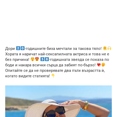
Дори
-годишните биха мечтали за такова тяло!
Хората я наричат най-сексапилната актриса и това не е
без причина!
-годишната звезда се показа по
боди и накара всички сърца да забият по-бързо!
Опитайте се да не проверявате два пъти възрастта ѝ,
когато видите статията!