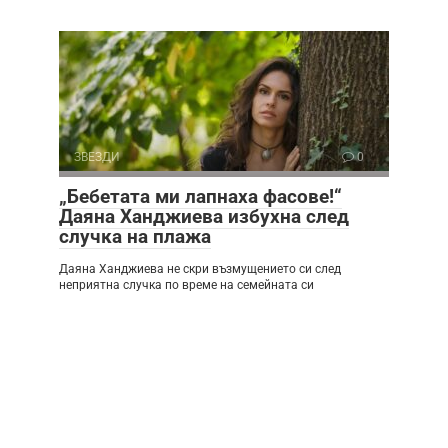
ЗВЕЗДИ
0
„Бебетата ми лапнаха фасове!“
Даяна Ханджиева избухна след
случка на плажа
Даяна Ханджиева не скри възмущението си след
неприятна случка по време на семейната си