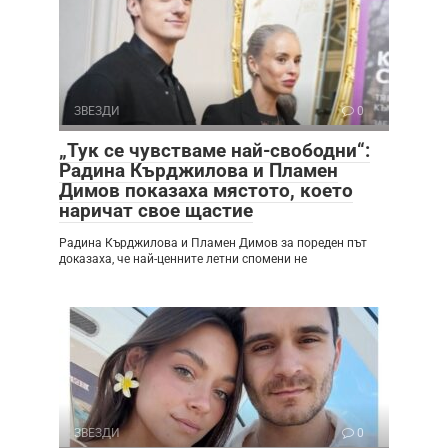
ЗВЕЗДИ
0
„Тук се чувстваме най-свободни“:
Радина Кърджилова и Пламен
Димов показаха мястото, което
наричат свое щастие
Радина Кърджилова и Пламен Димов за пореден път
доказаха, че най-ценните летни спомени не
ЗВЕЗДИ
0