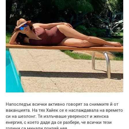
Напоследък всички активно говорят за снимките й от
ваканцията. На тях Хайек се е наслаждавала на времето
си на шезлонг. Тя излъчваше увереност и женска
енергия, с което даде да се разбере, че всички тези
години са минали покрай нея.