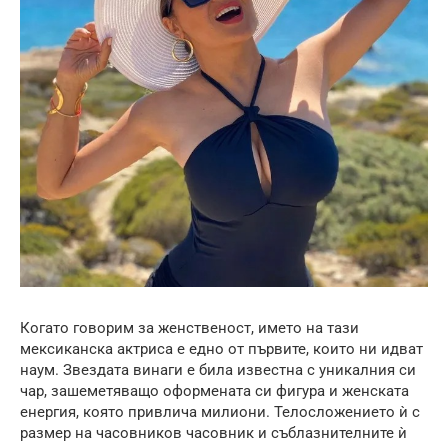
Когато говорим за женственост, името на тази
мексиканска актриса е едно от първите, които ни идват
наум. Звездата винаги е била известна с уникалния си
чар, зашеметяващо оформената си фигура и женската
енергия, която привлича милиони. Телосложението ѝ с
размер на часовников часовник и съблазнителните ѝ