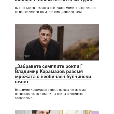
Виктор Калев отбеляза специален момент в кариерата
си по необичаен, но много емоционален начин.
ЗВЕЗДИ
0
„Забравете семплите рокли!“
Владимир Карамазов разсмя
мрежата с необичаен булчински
съвет
Владимир Карамазов отново показа, че умее да
превръща всяка любопитна среща в истинско
забавление.