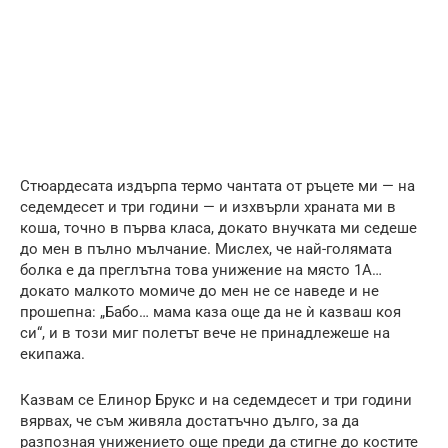
Стюардесата издърпа термо чантата от ръцете ми — на
седемдесет и три години — и изхвърли храната ми в
коша, точно в първа класа, докато внучката ми седеше
до мен в пълно мълчание. Мислех, че най-голямата
болка е да преглътна това унижение на място 1A…
докато малкото момиче до мен не се наведе и не
прошепна: „Бабо… мама каза още да не ѝ казваш коя
си“, и в този миг полетът вече не принадлежеше на
екипажа.
Казвам се Елинор Брукс и на седемдесет и три години
вярвах, че съм живяла достатъчно дълго, за да
разпозная унижението още преди да стигне до костите