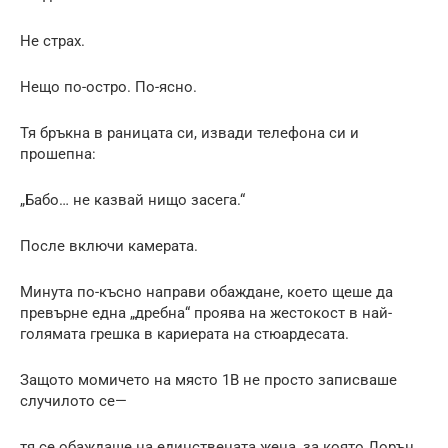
Не страх.
Нещо по-остро. По-ясно.
Тя бръкна в раницата си, извади телефона си и
прошепна:
„Бабо… не казвай нищо засега.“
После включи камерата.
Минута по-късно направи обаждане, което щеше да
превърне една „дребна“ проява на жестокост в най-
голямата грешка в кариерата на стюардесата.
Защото момичето на място 1B не просто записваше
случилото се—
тя се обаждаше на единствената жена, за която Лорън