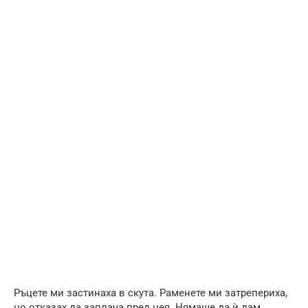
Ръцете ми застинаха в скута. Раменете ми затрепериха,
но отказах да заплача пред нея. Нямаше да ѝ дам