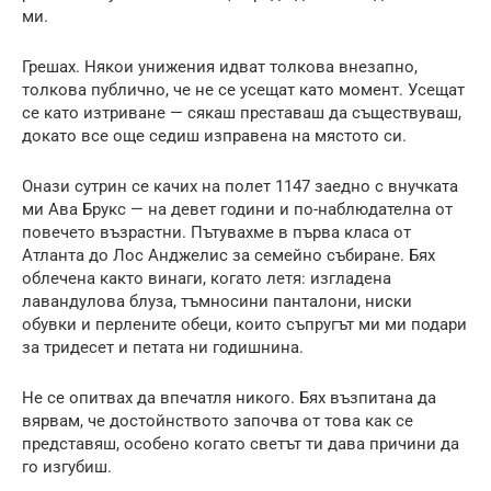
ми.
Грешах. Някои унижения идват толкова внезапно,
толкова публично, че не се усещат като момент. Усещат
се като изтриване — сякаш преставаш да съществуваш,
докато все още седиш изправена на мястото си.
Онази сутрин се качих на полет 1147 заедно с внучката
ми Ава Брукс — на девет години и по-наблюдателна от
повечето възрастни. Пътувахме в първа класа от
Атланта до Лос Анджелис за семейно събиране. Бях
облечена както винаги, когато летя: изгладена
лавандулова блуза, тъмносини панталони, ниски
обувки и перлените обеци, които съпругът ми ми подари
за тридесет и петата ни годишнина.
Не се опитвах да впечатля никого. Бях възпитана да
вярвам, че достойнството започва от това как се
представяш, особено когато светът ти дава причини да
го изгубиш.