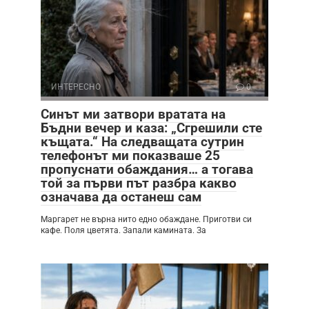
ИНТЕРЕСНО
0
Синът ми затвори вратата на
Бъдни вечер и каза: „Сгрешили сте
къщата.“ На следващата сутрин
телефонът ми показваше 25
пропуснати обаждания… а тогава
той за първи път разбра какво
означава да останеш сам
Маргарет не върна нито едно обаждане. Приготви си
кафе. Поля цветята. Запали камината. За