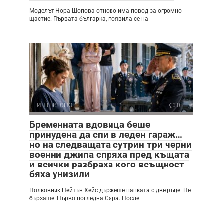
Моделът Нора Шопова отново има повод за огромно
щастие. Първата българка, появила се на
ИНТЕРЕСНО
0
Бременната вдовица беше
принудена да спи в леден гараж…
но на следващата сутрин три черни
военни джипа спряха пред къщата
и всички разбраха кого всъщност
бяха унизили
Полковник Нейтън Хейс държеше папката с две ръце. Не
бързаше. Първо погледна Сара. После