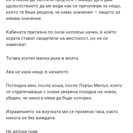
удоволствието да ме види как се пречупвам за нещо,
което тя беше решила, че няма значение — защото аз
нямам значение.
Кабината притихна по онзи неловък начин, в който
хората стават свидетели на жестокост, но не се
намесват.
Тогава усетих малка ръка в моята.
Ава не каза нищо в началото.
Погледна мен, после коша, после Лорън Мичъл, която
се отдалечаваше с онази уверена походка на човек,
убеден, че никога няма да бъде оспорен.
Изражението на внучката ми се промени така, както
никога не бях виждала.
Не детски гняв.