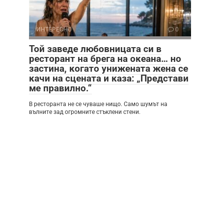
ИНТЕРЕСНО
0
Той заведе любовницата си в
ресторант на брега на океана… но
застина, когато унижената жена се
качи на сцената и каза: „Представи
ме правилно.“
В ресторанта не се чуваше нищо. Само шумът на
вълните зад огромните стъклени стени.