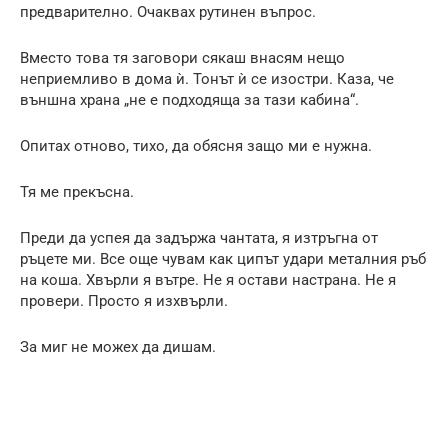
предварително. Очаквах рутинен въпрос.
Вместо това тя заговори сякаш внасям нещо
неприемливо в дома ѝ. Тонът ѝ се изостри. Каза, че
външна храна „не е подходяща за тази кабина“.
Опитах отново, тихо, да обясня защо ми е нужна.
Тя ме прекъсна.
Преди да успея да задържа чантата, я изтръгна от
ръцете ми. Все още чувам как ципът удари металния ръб
на коша. Хвърли я вътре. Не я остави настрана. Не я
провери. Просто я изхвърли.
За миг не можех да дишам.