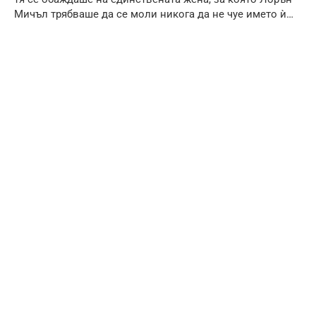
Мичъл трябваше да се моли никога да не чуе името ѝ…