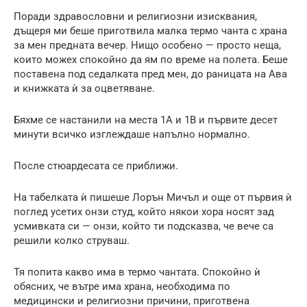
Поради здравословни и религиозни изисквания,
дъщеря ми беше приготвила малка термо чанта с храна
за мен предната вечер. Нищо особено — просто неща,
които можех спокойно да ям по време на полета. Беше
поставена под седалката пред мен, до раницата на Ава
и книжката ѝ за оцветяване.
Бяхме се настанили на места 1A и 1B и първите десет
минути всичко изглеждаше напълно нормално.
После стюардесата се приближи.
На табелката ѝ пишеше Лорън Мичъл и още от първия ѝ
поглед усетих онзи студ, който някои хора носят зад
усмивката си — онзи, който ти подсказва, че вече са
решили колко струваш.
Тя попита какво има в термо чантата. Спокойно ѝ
обясних, че вътре има храна, необходима по
медицински и религиозни причини, приготвена