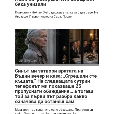
бяха унизили
Полковник Нейтън Хейс държеше папката с две ръце. Не
бързаше. Първо погледна Сара. После
ИНТЕРЕСНО
0
Синът ми затвори вратата на
Бъдни вечер и каза: „Сгрешили сте
къщата.“ На следващата сутрин
телефонът ми показваше 25
пропуснати обаждания… а тогава
той за първи път разбра какво
означава да останеш сам
Маргарет не върна нито едно обаждане. Приготви си
кафе. Поля цветята. Запали камината. За