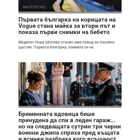
ИНТЕРЕСНО
0
Първата българка на корицата на
Vogue стана майка за втори път и
показа първи снимки на бебето
Моделът Нора Шопова отново има повод за огромно
щастие. Първата българка, появила се на
ИНТЕРЕСНО
0
Бременната вдовица беше
принудена да спи в леден гараж…
но на следващата сутрин три черни
военни джипа спряха пред къщата
и всички разбраха кого всъщност