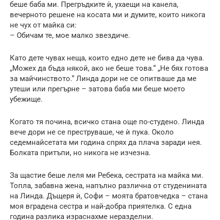
беше баба ми. Прегръдките ѝ, ухаещи на канела,
вечерното решене на косата ми и думите, които никога
не чух от майка си:
– Обичам те, мое малко звездиче.
Като дете чувах неща, които едно дете не бива да чува.
„Можех да бъда някой, ако не беше това.“ „Не бях готова
за майчинството.“ Линда дори не се опитваше да ме
утеши или прегърне – затова баба ми беше моето
убежище.
Когато тя почина, всичко стана още по-студено. Линда
вече дори не се преструваше, че ѝ пука. Около
седемнайсетата ми година спрях да плача заради нея.
Болката притъпи, но никога не изчезна.
За щастие беше леля ми Ребека, сестрата на майка ми.
Топла, забавна жена, напълно различна от студенината
на Линда. Дъщеря ѝ, Софи – моята братовчедка – стана
моя вградена сестра и най-добра приятелка. С една
година разлика израснахме неразделни.