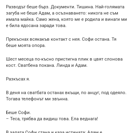
Разводът беше бърз. Документи. Тишина. Най-голямата
загуба не беше Адам, а осъзнаването: никога не съм
имала майка. Само жена, която ме е родила и винаги ми
е била ядосана заради това.
Прекъснах всякакъв контакт с нея. Софи остана. Тя
беше моята опора.
Шест месеца по-късно пристигна плик в цвят слонова
кост. Сватбена покана. Линда и Адам.
Разкъсах я.
В деня на сватбата останах вкъщи, по анцуг, под одеяло.
Тогава телефонът ми звънна.
Беше Софи.
– Теса, трябва да видиш това. Ела веднага!
В залата Софи стана и каза истината: Адам е