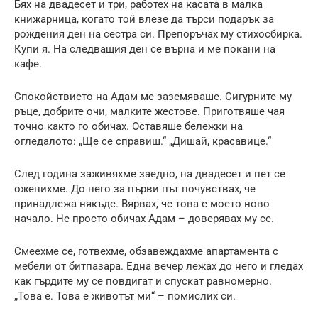
Бях на двадесет и три, работех на касата в малка
книжарница, когато той влезе да търси подарък за
рождения ден на сестра си. Препоръчах му стихосбирка.
Купи я. На следващия ден се върна и ме покани на
кафе.
Спокойствието на Адам ме заземяваше. Сигурните му
ръце, добрите очи, малките жестове. Приготвяше чая
точно както го обичах. Оставяше бележки на
огледалото: „Ще се справиш.“ „Дишай, красавице.“
След година заживяхме заедно, на двадесет и пет се
оженихме. До него за първи път почувствах, че
принадлежа някъде. Вярвах, че това е моето ново
начало. Не просто обичах Адам – доверявах му се.
Смеехме се, готвехме, обзавеждахме апартамента с
мебели от битпазара. Една вечер лежах до него и гледах
как гърдите му се повдигат и спускат равномерно.
„Това е. Това е животът ми“ – помислих си.