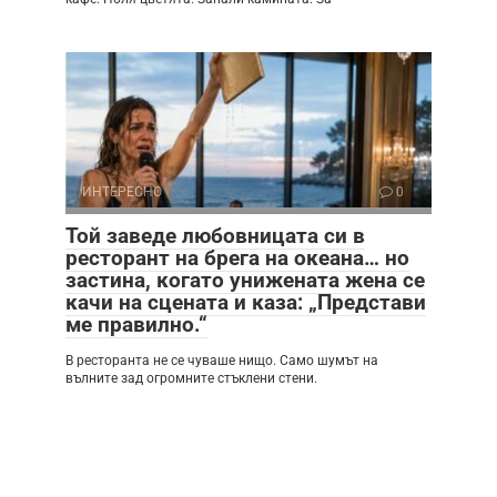
ИНТЕРЕСНО
0
Той заведе любовницата си в
ресторант на брега на океана… но
застина, когато унижената жена се
качи на сцената и каза: „Представи
ме правилно.“
В ресторанта не се чуваше нищо. Само шумът на
вълните зад огромните стъклени стени.