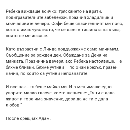
Ребека виждаше всичко: тряскането на врати,
подигравателните забележки, празния хладилник и
мълчаливите вечери. Софи беше спасителният ми пояс,
когато имах чувството, че се давя в тишината на къща,
която не ме искаше.
Като възрастни с Линда поддържахме само минимум.
Съобщение за рожден ден. Обаждане за Деня на
майката. Празнична вечеря, ако Ребека настояваше. Не
бяхме близки. Бяхме учтиви – по онзи крехък, празен
начин, по който са учтиви непознатите.
И все пак… тя беше майка ми. И в мен имаше едно
упорито малко гласче, което шепнеше: „Тя ти е дала
живот и това има значение, дори да не ти е дала
любов.“
После срещнах Адам.