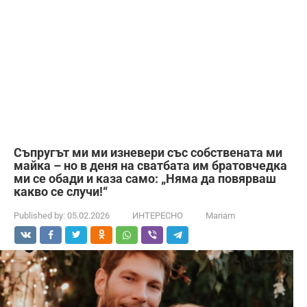
Съпругът ми ми изневери със собствената ми
майка – но в деня на сватбата им братовчедка
ми се обади и каза само: „Няма да повярваш
какво се случи!“
Published by:
05.02.2026
ИНТЕРЕСНО
Mariam