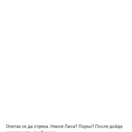
Опитах се да отрека. Някоя Лиса? Лорън? После дойде