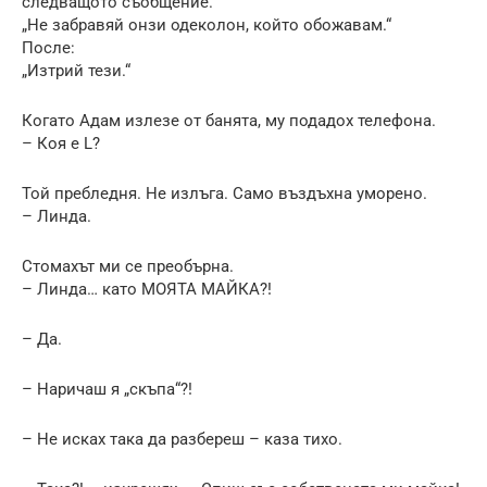
следващото съобщение.
„Не забравяй онзи одеколон, който обожавам.“
После:
„Изтрий тези.“
Когато Адам излезе от банята, му подадох телефона.
– Коя е L?
Той пребледня. Не излъга. Само въздъхна уморено.
– Линда.
Стомахът ми се преобърна.
– Линда… като МОЯТА МАЙКА?!
– Да.
– Наричаш я „скъпа“?!
– Не исках така да разбереш – каза тихо.