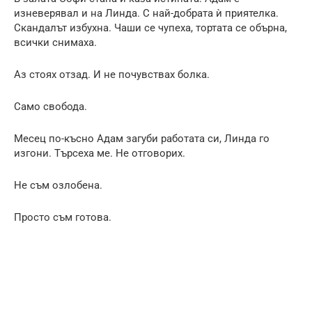
изневерявал и на Линда. С най-добрата ѝ приятелка.
Скандалът избухна. Чаши се чупеха, тортата се обърна,
всички снимаха.
Аз стоях отзад. И не почувствах болка.
Само свобода.
Месец по-късно Адам загуби работата си, Линда го
изгони. Търсеха ме. Не отговорих.
Не съм озлобена.
Просто съм готова.