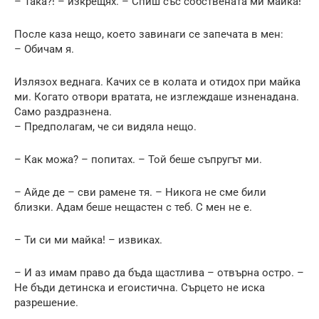
– Така?! – изкрещях. – Спиш със собствената ми майка!
После каза нещо, което завинаги се запечата в мен:
– Обичам я.
Излязох веднага. Качих се в колата и отидох при майка
ми. Когато отвори вратата, не изглеждаше изненадана.
Само раздразнена.
– Предполагам, че си видяла нещо.
– Как можа? – попитах. – Той беше съпругът ми.
– Айде де – сви рамене тя. – Никога не сме били
близки. Адам беше нещастен с теб. С мен не е.
– Ти си ми майка! – извиках.
– И аз имам право да бъда щастлива – отвърна остро. –
Не бъди детинска и егоистична. Сърцето не иска
разрешение.