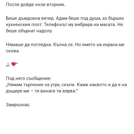
После дойде онзи вторник.
Беше дъждовна вечер. Адам беше под душа, аз бършех
кухненския плот. Телефонът му вибрира на масата. Не
беше обърнат надолу.
Нямаше да погледна. Кълна се. Но името на екрана ме
скова.
„L
“
Под него съобщение:
„Нямам търпение за утре, скъпи. Кажи каквото и да е на
дъщеря ми – тя винаги ти вярва.“
Замръзнах.