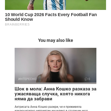
You may also like
ИНТЕРЕСНО
0
Шок в мола: Анна Кошко разказа за
ужасяваща случка, която никога
няма да забрави
Актрисата Анна Кошко разкри, че е преживяла
изключително неприятен инцидент в столичен мол,