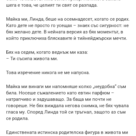
шега е това, че целият ти свят се разпада.
Майка ми, Линда, беше на осемнадесет, когато се родих.
Като дете не просто го усещах – знаех със сигурност: не
бях желано дете. В нейната версия аз бях моментът, в
който приключиха бляскавите ѝ тийнейджърски мечти.
Бях на седем, когато веднъж ми каза:
– Ти съсипа живота ми.
Това изречение никога не ме напусна.
Майка ми винаги ми напомняше колко „неудобна“ съм
била. Носеше съжалението като евтин парфюм –
натрапчиво и задушаващо. За баща ми почти не
говореше. Не бях виждала негова снимка, не бях чувала
гласа му. Според Линда той си тръгнал, защото аз съм
се родила.
Единствената истинска родителска фигура в живота ми