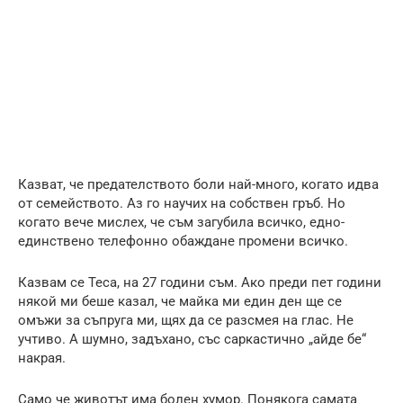
Казват, че предателството боли най-много, когато идва
от семейството. Аз го научих на собствен гръб. Но
когато вече мислех, че съм загубила всичко, едно-
единствено телефонно обаждане промени всичко.
Казвам се Теса, на 27 години съм. Ако преди пет години
някой ми беше казал, че майка ми един ден ще се
омъжи за съпруга ми, щях да се разсмея на глас. Не
учтиво. А шумно, задъхано, със саркастично „айде бе“
накрая.
Само че животът има болен хумор. Понякога самата