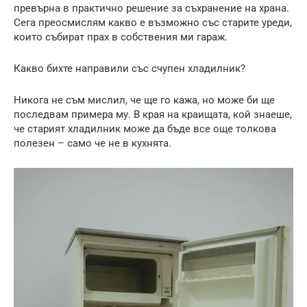
превърна в практично решение за съхранение на храна.
Сега преосмислям какво е възможно със старите уреди,
които събират прах в собствения ми гараж.
Какво бихте направили със счупен хладилник?
Никога не съм мислил, че ще го кажа, но може би ще
последвам примера му. В края на краищата, кой знаеше,
че старият хладилник може да бъде все още толкова
полезен – само че не в кухнята.