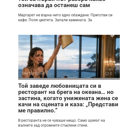
означава да останеш сам
Маргарет не върна нито едно обаждане. Приготви си
кафе. Поля цветята. Запали камината. За
ИНТЕРЕСНО
0
Той заведе любовницата си в
ресторант на брега на океана… но
застина, когато унижената жена се
качи на сцената и каза: „Представи
ме правилно.“
В ресторанта не се чуваше нищо. Само шумът на
вълните зад огромните стъклени стени.