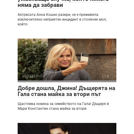
няма да забрави
Актрисата Анна Кошко разкри, че е преживяла
изключително неприятен инцидент в столичен мол,
който
ИНТЕРЕСНО
0
Добре дошла, Джина! Дъщерята на
Гала стана майка за втори път
Щастлива новина за семейството на Гала! Дъщеря ѝ
Мари Константин стана майка за втори