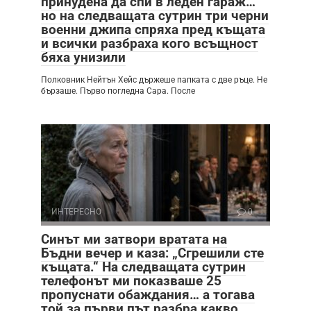
принудена да спи в леден гараж…
но на следващата сутрин три черни
военни джипа спряха пред къщата
и всички разбраха кого всъщност
бяха унизили
Полковник Нейтън Хейс държеше папката с две ръце. Не
бързаше. Първо погледна Сара. После
ИНТЕРЕСНО
0
Синът ми затвори вратата на
Бъдни вечер и каза: „Сгрешили сте
къщата.“ На следващата сутрин
телефонът ми показваше 25
пропуснати обаждания… а тогава
той за първи път разбра какво