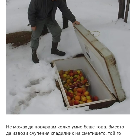
Не можах да повярвам колко умно беше това. Вместо
да извози счупения хладилник на сметището, той го