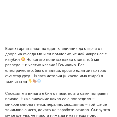
Видях горната част на един хладилник да стърчи от
двора на съседа ми и си помислих, че най-накрая се е
изгубил
Но когато попитах какво става, той ме
разведе – и честно казано? Гениално. Без
електричество, без отпадъци, просто един хитър трик
със стар уред. Цялата история (и какво има вътре) в
тази статия
Съседът ми винаги е бил от тези, които сами поправят
всичко. Няма значение какво се е повредило –
микровълнова печка, пералня, хладилник – той ще се
занимава с него, докато не заработи отново. Съпругата
му се шегува, че никога няма да имат нещо ново,