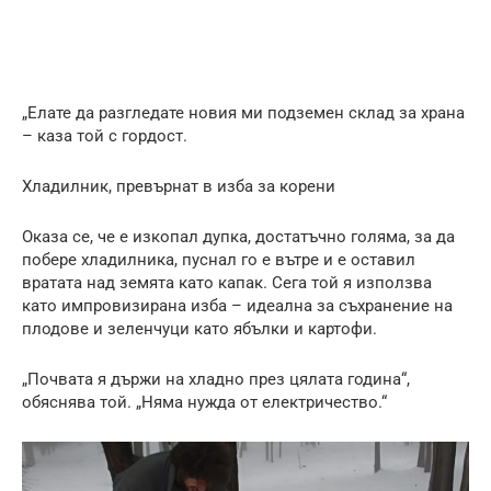
„Елате да разгледате новия ми подземен склад за храна
– каза той с гордост.
Хладилник, превърнат в изба за корени
Оказа се, че е изкопал дупка, достатъчно голяма, за да
побере хладилника, пуснал го е вътре и е оставил
вратата над земята като капак. Сега той я използва
като импровизирана изба – идеална за съхранение на
плодове и зеленчуци като ябълки и картофи.
„Почвата я държи на хладно през цялата година“,
обяснява той. „Няма нужда от електричество.“