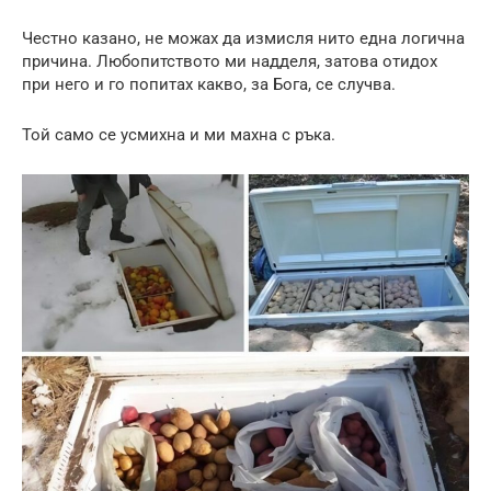
Честно казано, не можах да измисля нито една логична
причина. Любопитството ми надделя, затова отидох
при него и го попитах какво, за Бога, се случва.
Той само се усмихна и ми махна с ръка.