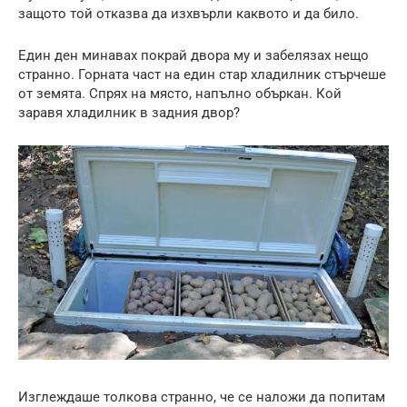
защото той отказва да изхвърли каквото и да било.
Един ден минавах покрай двора му и забелязах нещо
странно. Горната част на един стар хладилник стърчеше
от земята. Спрях на място, напълно объркан. Кой
заравя хладилник в задния двор?
Изглеждаше толкова странно, че се наложи да попитам