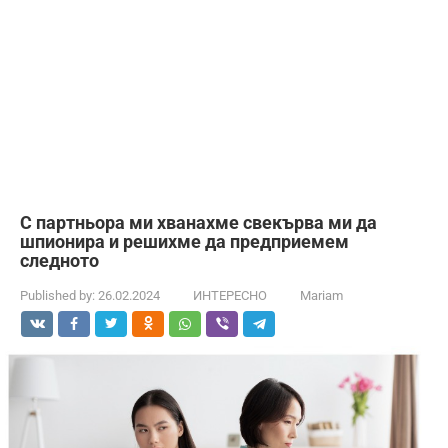
С партньора ми хванахме свекърва ми да
шпионира и решихме да предприемем
следното
Published by:
26.02.2024
ИНТЕРЕСНО
Mariam