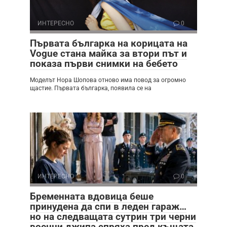
ИНТЕРЕСНО
0
Първата българка на корицата на
Vogue стана майка за втори път и
показа първи снимки на бебето
Моделът Нора Шопова отново има повод за огромно
щастие. Първата българка, появила се на
ИНТЕРЕСНО
0
Бременната вдовица беше
принудена да спи в леден гараж…
но на следващата сутрин три черни
военни джипа спряха пред къщата