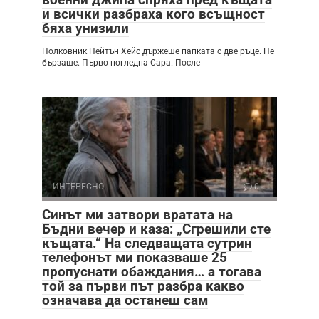
и всички разбраха кого всъщност
бяха унизили
Полковник Нейтън Хейс държеше папката с две ръце. Не
бързаше. Първо погледна Сара. После
ИНТЕРЕСНО
0
Синът ми затвори вратата на
Бъдни вечер и каза: „Сгрешили сте
къщата.“ На следващата сутрин
телефонът ми показваше 25
пропуснати обаждания… а тогава
той за първи път разбра какво
означава да останеш сам