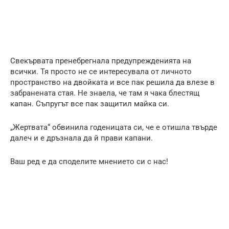
Свекървата пренебрегнала предупрежденията на
всички. Тя просто не се интересувала от личното
пространство на двойката и все пак решила да влезе в
забранената стая. Не знаела, че там я чака блестящ
капан. Съпругът все пак защитил майка си.
„Жертвата“ обвинила годеницата си, че е отишла твърде
далеч и е дръзнала да й прави капани.
Ваш ред е да споделите мнението си с нас!