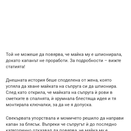
Той не можеше да повярва, че майка му е шпионирала,
докато капанът не проработи. За подробности – вижте
статията!
Днешната история беше споделена от жена, която
успяла да хване майката на съпруга си да шпионира.
След като открила, че майката на съпруга ѝ рови в
сметките в спалнята, ѝ хрумнала блестяща идея и тя
монтирала ключалки, за да не я допуска.
Свекървата упорствала и момичето решило да направи
капан за блясък. Въпреки че съпругът ѝ до последно
категорично отказвал да повярва, че майка му е