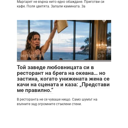
Маргарет не върна нито едно обаждане. Приготви си
кафе. Поля цветята. Запали камината. За
ИНТЕРЕСНО
0
Той заведе любовницата си в
ресторант на брега на океана… но
застина, когато унижената жена се
качи на сцената и каза: „Представи
ме правилно.“
В ресторанта не се чуваше нищо. Само шумът на
вълните зад огромните стъклени стени.