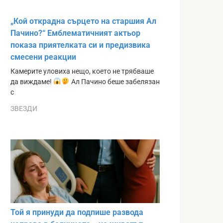
„Кой открадна сърцето на старшия Ал
Пачино?“ Емблематичният актьор
показа приятелката си и предизвика
смесени реакции
Камерите уловиха нещо, което не трябваше
да виждаме!
Ал Пачино беше забелязан
с
ЗВЕЗДИ
Той я принуди да подпише развода