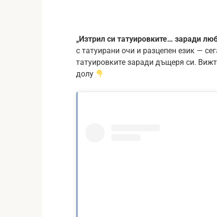
„Изтрил си татуировките… заради лю
с татуирани очи и разцепен език — се
татуировките заради дъщеря си. Вижте
долу