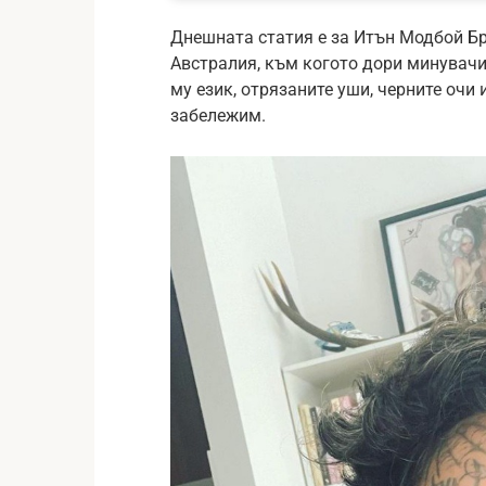
Днешната статия е за Итън Модбой Бр
Австралия, към когото дори минувачи
му език, отрязаните уши, черните очи
забележим.