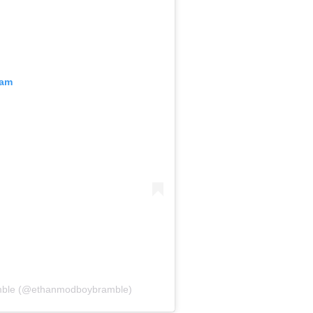
ram
mble (@ethanmodboybramble)