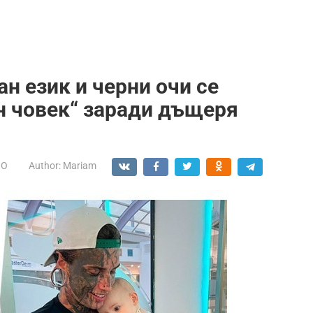
н език и черни очи се
н човек“ заради дъщеря
НО
Author:
Mariam