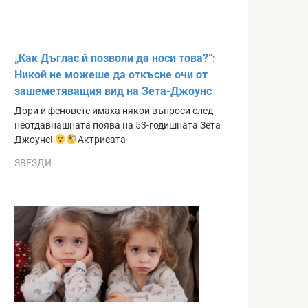
„Как Дъглас й позволи да носи това?“:
Никой не можеше да откъсне очи от
зашеметяващия вид на Зета-Джоунс
Дори и феновете имаха някои въпроси след
неотдавнашната поява на 53-годишната Зета
Джоунс!
Актрисата
ЗВЕЗДИ