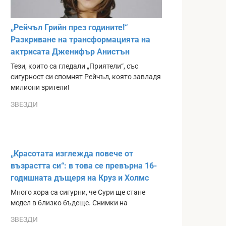
„Рейчъл Грийн през годините!“
Разкриване на трансформацията на
актрисата Дженифър Анистън
Тези, които са гледали „Приятели“, със
сигурност си спомнят Рейчъл, която завладя
милиони зрители!
ЗВЕЗДИ
„Красотата изглежда повече от
възрастта си“: в това се превърна 16-
годишната дъщеря на Круз и Холмс
Много хора са сигурни, че Сури ще стане
модел в близко бъдеще. Снимки на
ЗВЕЗДИ