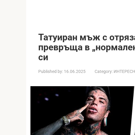
Татуиран мъж с отряза
превръща в „нормале
си
Published by:
16.06.2025
Category:
ИНТЕРЕС