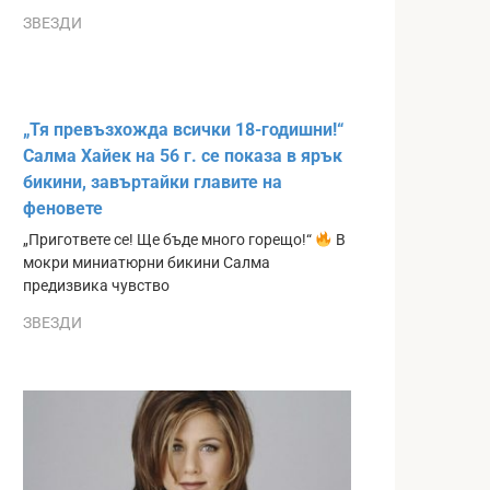
ЗВЕЗДИ
„Тя превъзхожда всички 18-годишни!“
Салма Хайек на 56 г. се показа в ярък
бикини, завъртайки главите на
феновете
„Пригответе се! Ще бъде много горещо!“
В
мокри миниатюрни бикини Салма
предизвика чувство
ЗВЕЗДИ