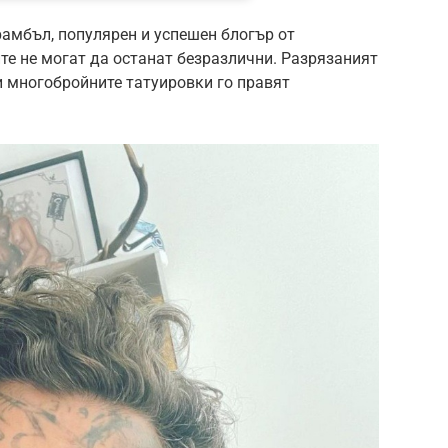
амбъл, популярен и успешен блогър от
те не могат да останат безразлични. Разрязаният
 и многобройните татуировки го правят