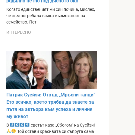
родилно петно под дясното око
Когато единственият ми син почина, мислех,
че съм погребала всяка възможност за
семейство. Пет
ИНТЕРЕСНО
Патрик Суейзи: Отвъд „Мръсни танци“
Ето всичко, което трябва да знаете за
пътя на актьора към успеха и личния
му живот
В
светът каза „Сбогом“ на Суейзи!
Той остави красивата си съпруга сама