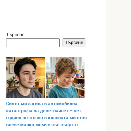
Търсене
Търсене
Синът ми загина в автомобилна
катастрофа на деветнайсет – пет
години по-късно в класната ми стая
влезе малко момче със същото