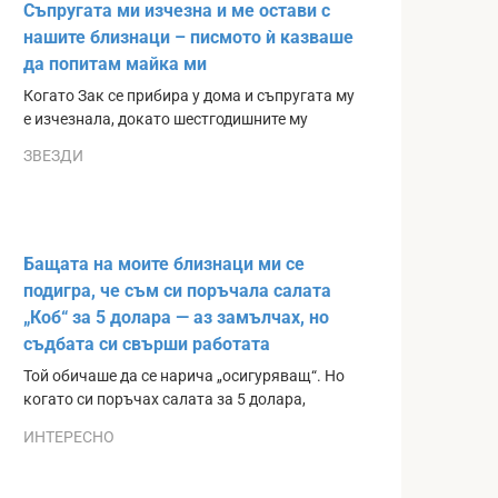
Съпругата ми изчезна и ме остави с
нашите близнаци – писмото ѝ казваше
да попитам майка ми
Когато Зак се прибира у дома и съпругата му
е изчезнала, докато шестгодишните му
ЗВЕЗДИ
Бащата на моите близнаци ми се
подигра, че съм си поръчала салата
„Коб“ за 5 долара — аз замълчах, но
съдбата си свърши работата
Той обичаше да се нарича „осигуряващ“. Но
когато си поръчах салата за 5 долара,
ИНТЕРЕСНО