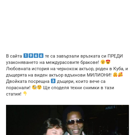
В сайта
те са завързали връзката си ПРЕДИ
узаконяването на междурасовите бракове!
Любовната история на чернокож актьор, роден в Куба, и
дъщерята на виден актьор вдъхнови МИЛИОНИ!
Двойката посрещна
дъщери, които вече са
пораснали!
Ще споделя техни снимки в тази
статия!