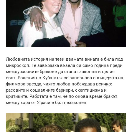
Любовната история на тези двамата винаги е била под
микроскоп. Те завързаха възела си само година преди
междурасовите бракове да станат законни в целия
свят. Роденият в Куба мъж се запознава с дъщерята на
филмова звезда, чиято любов побеждава всичко:
расовите и социалните бариери, скептицизма и
критиките. Работата е там, че по онова време бракът
между хора от 2 раси е бил незаконен.