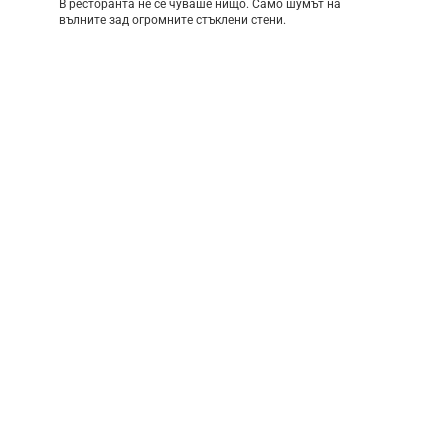
В ресторанта не се чуваше нищо. Само шумът на
вълните зад огромните стъклени стени.