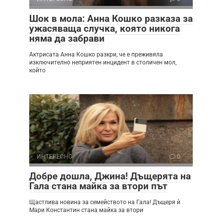
Шок в мола: Анна Кошко разказа за
ужасяваща случка, която никога
няма да забрави
Актрисата Анна Кошко разкри, че е преживяла
изключително неприятен инцидент в столичен мол,
който
ИНТЕРЕСНО
0
Добре дошла, Джина! Дъщерята на
Гала стана майка за втори път
Щастлива новина за семейството на Гала! Дъщеря ѝ
Мари Константин стана майка за втори