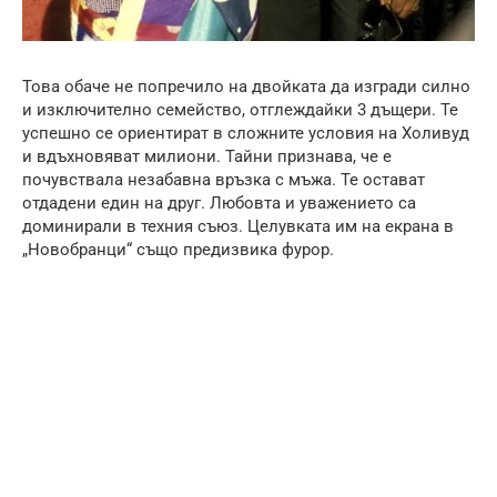
Това обаче не попречило на двойката да изгради силно
и изключително семейство, отглеждайки 3 дъщери. Те
успешно се ориентират в сложните условия на Холивуд
и вдъхновяват милиони. Тайни признава, че е
почувствала незабавна връзка с мъжа. Те остават
отдадени един на друг. Любовта и уважението са
доминирали в техния съюз. Целувката им на екрана в
„Новобранци“ също предизвика фурор.