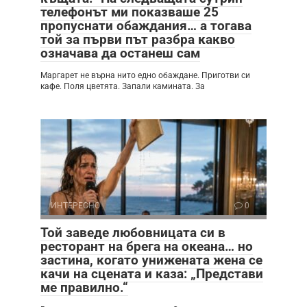
телефонът ми показваше 25
пропуснати обаждания… а тогава
той за първи път разбра какво
означава да останеш сам
Маргарет не върна нито едно обаждане. Приготви си
кафе. Поля цветята. Запали камината. За
ИНТЕРЕСНО
0
Той заведе любовницата си в
ресторант на брега на океана… но
застина, когато унижената жена се
качи на сцената и каза: „Представи
ме правилно.“