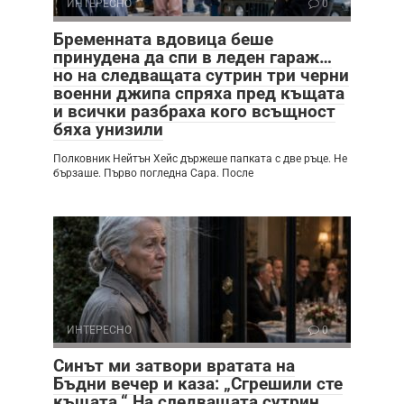
ИНТЕРЕСНО
0
Бременната вдовица беше
принудена да спи в леден гараж…
но на следващата сутрин три черни
военни джипа спряха пред къщата
и всички разбраха кого всъщност
бяха унизили
Полковник Нейтън Хейс държеше папката с две ръце. Не
бързаше. Първо погледна Сара. После
ИНТЕРЕСНО
0
Синът ми затвори вратата на
Бъдни вечер и каза: „Сгрешили сте
къщата.“ На следващата сутрин