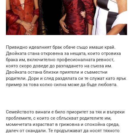
Привидно идеалният брак обаче също имаше край.
Двойката стана откровена за нещата, които отровиха
брака им, включително професионалната ревност,
която скоро доведе до разпадането на съюза им.
Двойката остана близки приятели и съвместни
родители. Дори и след раздялата си те служат като ярък
пример за това колко силна може да бъде любовта.
Семейството винаги е било приоритет за тях и въпреки
проблемите, с които се сблъскват родителите им,
момичетата израстват в грижовна и спокойна среда,
далеч от скандали. Те продължават да носят тяхното