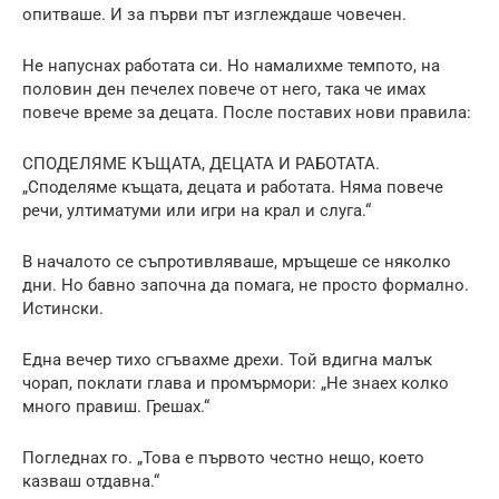
опитваше. И за първи път изглеждаше човечен.
Не напуснах работата си. Но намалихме темпото, на
половин ден печелех повече от него, така че имах
повече време за децата. После поставих нови правила:
СПОДЕЛЯМЕ КЪЩАТА, ДЕЦАТА И РАБОТАТА.
„Споделяме къщата, децата и работата. Няма повече
речи, ултиматуми или игри на крал и слуга.“
В началото се съпротивляваше, мръщеше се няколко
дни. Но бавно започна да помага, не просто формално.
Истински.
Една вечер тихо сгъвахме дрехи. Той вдигна малък
чорап, поклати глава и промърмори: „Не знаех колко
много правиш. Грешах.“
Погледнах го. „Това е първото честно нещо, което
казваш отдавна.“