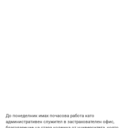
До понеделник имах почасова работа като
административен служител в застрахователен офис,
благодарение на стара колежка от университета, която