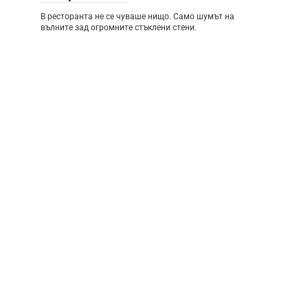
В ресторанта не се чуваше нищо. Само шумът на
вълните зад огромните стъклени стени.