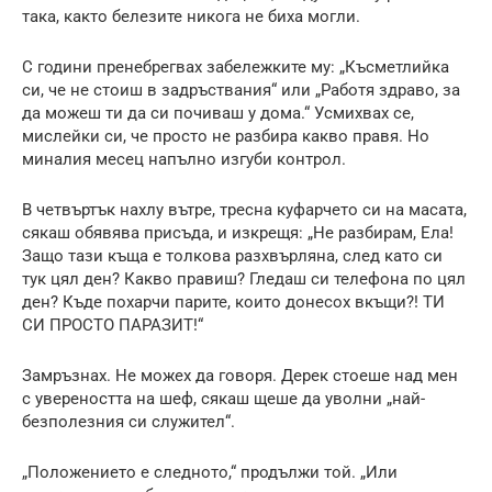
така, както белезите никога не биха могли.
С години пренебрегвах забележките му: „Късметлийка
си, че не стоиш в задръствания“ или „Работя здраво, за
да можеш ти да си почиваш у дома.“ Усмихвах се,
мислейки си, че просто не разбира какво правя. Но
миналия месец напълно изгуби контрол.
В четвъртък нахлу вътре, тресна куфарчето си на масата,
сякаш обявява присъда, и изкрещя: „Не разбирам, Ела!
Защо тази къща е толкова разхвърляна, след като си
тук цял ден? Какво правиш? Гледаш си телефона по цял
ден? Къде похарчи парите, които донесох вкъщи?! ТИ
СИ ПРОСТО ПАРАЗИТ!“
Замръзнах. Не можех да говоря. Дерек стоеше над мен
с увереността на шеф, сякаш щеше да уволни „най-
безполезния си служител“.
„Положението е следното,“ продължи той. „Или