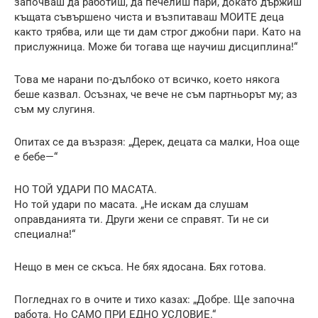
започваш да работиш, да печелиш пари, докато държиш
къщата съвършено чиста и възпитаваш МОИТЕ деца
както трябва, или ще ти дам строг джобни пари. Като на
прислужница. Може би тогава ще научиш дисциплина!“
Това ме нарани по-дълбоко от всичко, което някога
беше казвал. Осъзнах, че вече не съм партньорът му; аз
съм му слугиня.
Опитах се да възразя: „Дерек, децата са малки, Ноа още
е бебе—“
НО ТОЙ УДАРИ ПО МАСАТА.
Но той удари по масата. „Не искам да слушам
оправданията ти. Други жени се справят. Ти не си
специална!“
Нещо в мен се скъса. Не бях ядосана. Бях готова.
Погледнах го в очите и тихо казах: „Добре. Ще започна
работа. Но САМО ПРИ ЕДНО УСЛОВИЕ.“