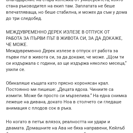
стана ръководител на екип там. Заплатата не беше
впечатляваща, но беше стабилна, и можех да съм у дома
до три следобед.
МЕЖДУВРЕМЕННО ДЕРЕК ИЗЛЕЗЕ В ОТПУСК ОТ
РАБОТА ЗА ПЪРВИ ПЪТ В ЖИВОТА СИ, ЗА ДА ДОКАЖЕ,
ЧЕ МОЖЕ.
Междувременно Дерек излезе в отпуск от работа за
първи път в живота си, за да докаже, че може. „Щом ти
си издържала с години, аз ще издържа няколко месеца,“
ухили се.
Обикаляше къщата като прясно коронясан крал.
Постоянно ми пишеше: „Децата ядоха. Чиниите са
измити. Може би просто си мързелива.“ На една снимка
лежеше на дивана, докато Ноа в столчето си гледаше
анимация с плодов сок в ръка.
Но когато в петък влязох, реалността ни удари и
двамата. Домашните на Ава не бяха направени, Кейлъб