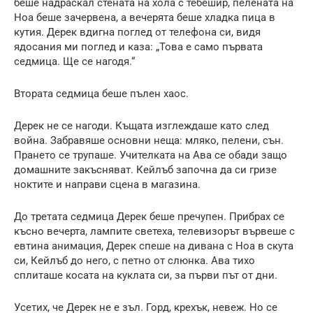
беше надраскал стената на хола с тебешир, пелената на
Ноа беше зачервена, а вечерята беше хладка пица в
кутия. Дерек вдигна поглед от телефона си, видя
ядосания ми поглед и каза: „Това е само първата
седмица. Ще се нагодя.“
Втората седмица беше пълен хаос.
Дерек не се нагоди. Къщата изглеждаше като след
война. Забравяше основни неща: мляко, пелени, сън.
Прането се трупаше. Учителката на Ава се обади защо
домашните закъсняват. Кейлъб започна да си гризе
ноктите и направи сцена в магазина.
До третата седмица Дерек беше пречупен. Прибрах се
късно вечерта, лампите светеха, телевизорът вървеше с
евтина анимация, Дерек спеше на дивана с Ноа в скута
си, Кейлъб до него, с петно от слюнка. Ава тихо
сплиташе косата на куклата си, за първи път от дни.
Усетих, че Дерек не е зъл. Горд, крехък, невеж. Но се