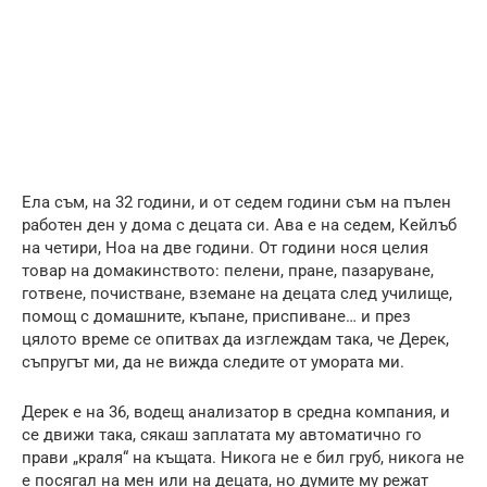
Ела съм, на 32 години, и от седем години съм на пълен
работен ден у дома с децата си. Ава е на седем, Кейлъб
на четири, Ноа на две години. От години нося целия
товар на домакинството: пелени, пране, пазаруване,
готвене, почистване, вземане на децата след училище,
помощ с домашните, къпане, приспиване… и през
цялото време се опитвах да изглеждам така, че Дерек,
съпругът ми, да не вижда следите от умората ми.
Дерек е на 36, водещ анализатор в средна компания, и
се движи така, сякаш заплатата му автоматично го
прави „краля“ на къщата. Никога не е бил груб, никога не
е посягал на мен или на децата, но думите му режат