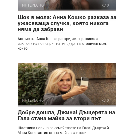
ИНТЕРЕСНО
0
Шок в мола: Анна Кошко разказа за
ужасяваща случка, която никога
няма да забрави
Актрисата Анна Кошко разкри, че е преживяла
изключително неприятен инцидент в столичен мол,
който
ИНТЕРЕСНО
0
Добре дошла, Джина! Дъщерята на
Гала стана майка за втори път
Щастлива новина за семейството на Гала! Дъщеря ѝ
Мари Константин стана майка за втори