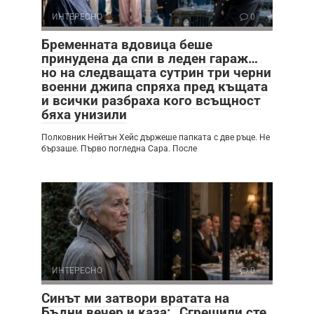
ИНТЕРЕСНО
0
Бременната вдовица беше
принудена да спи в леден гараж…
но на следващата сутрин три черни
военни джипа спряха пред къщата
и всички разбраха кого всъщност
бяха унизили
Полковник Нейтън Хейс държеше папката с две ръце. Не
бързаше. Първо погледна Сара. После
ИНТЕРЕСНО
0
Синът ми затвори вратата на
Бъдни вечер и каза: „Сгрешили сте