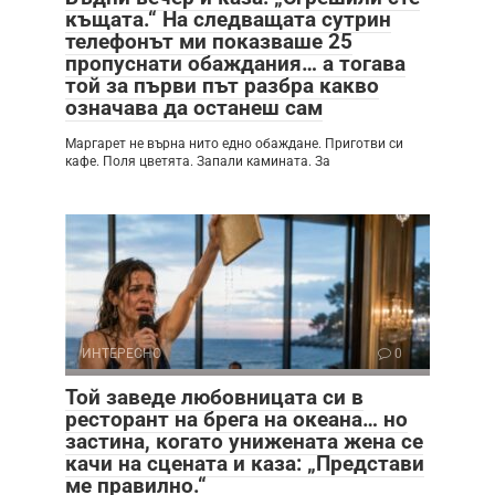
къщата.“ На следващата сутрин
телефонът ми показваше 25
пропуснати обаждания… а тогава
той за първи път разбра какво
означава да останеш сам
Маргарет не върна нито едно обаждане. Приготви си
кафе. Поля цветята. Запали камината. За
ИНТЕРЕСНО
0
Той заведе любовницата си в
ресторант на брега на океана… но
застина, когато унижената жена се
качи на сцената и каза: „Представи
ме правилно.“