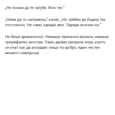
„Не искам да те загубя. Или тях.“
„Няма да го направиш,“ казах. „Но трябва да бъдеш тук
постоянно. Не само заради мен. Заради всички ни.“
Не беше драматично. Нямаше приказна музика, нямаше
триумфален монтаж. Само двама уморени хора, които
се учат как да изградят нещо по-добро, един честен
момент наведнъж.