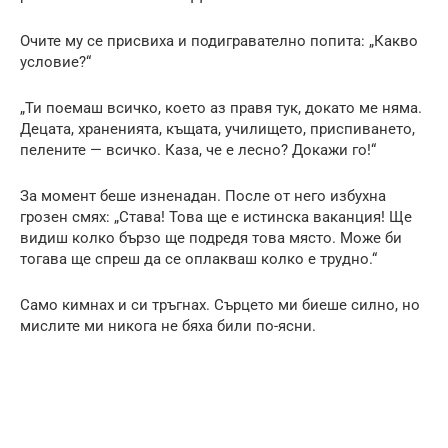
Очите му се присвиха и подигравателно попита: „Какво
условие?“
„Ти поемаш всичко, което аз правя тук, докато ме няма.
Децата, храненията, къщата, училището, приспиването,
пелените — всичко. Каза, че е лесно? Докажи го!“
За момент беше изненадан. После от него избухна
грозен смях: „Става! Това ще е истинска ваканция! Ще
видиш колко бързо ще подредя това място. Може би
тогава ще спреш да се оплакваш колко е трудно.“
Само кимнах и си тръгнах. Сърцето ми биеше силно, но
мислите ми никога не бяха били по-ясни.