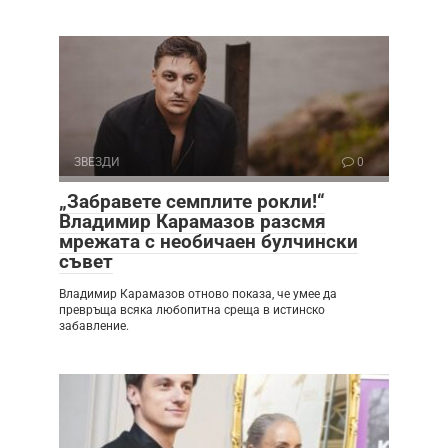
ЗВЕЗДИ
0
„Забравете семплите рокли!“
Владимир Карамазов разсмя
мрежата с необичаен булчински
съвет
Владимир Карамазов отново показа, че умее да
превръща всяка любопитна среща в истинско
забавление.