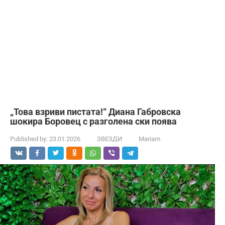
„Това взриви пистата!“ Диана Габровска
шокира Боровец с разголена ски поява
Published by:
23.01.2026
ЗВЕЗДИ
Mariam