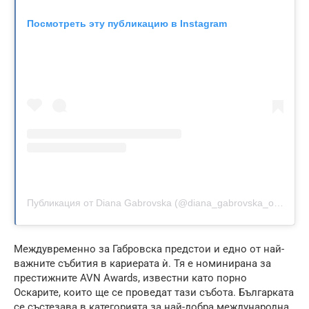
Посмотреть эту публикацию в Instagram
Публикация от Diana Gabrovska (@diana_gabrovska_official)
Междувременно за Габровска предстои и едно от най-
важните събития в кариерата ѝ. Тя е номинирана за
престижните AVN Awards, известни като порно
Оскарите, които ще се проведат тази събота. Българката
се състезава в категорията за най-добра международна