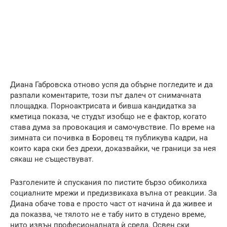
Диана Габровска отново успя да обърне погледите и да
разпали коментарите, този път далеч от снимачната
площадка. Порноактрисата и бивша кандидатка за
кметица показа, че студът изобщо не е фактор, когато
става дума за провокация и самочувствие. По време на
зимната си почивка в Боровец тя публикува кадри, на
които кара ски без дрехи, доказвайки, че граници за нея
сякаш не съществуват.
Разголените ѝ спускания по пистите бързо обиколиха
социалните мрежи и предизвикаха вълна от реакции. За
Диана обаче това е просто част от начина ѝ да живее и
да показва, че тялото не е табу нито в студено време,
нито извън професионалната ѝ среда. Освен ски