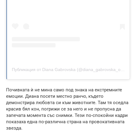
Публикация от Diana Gabrovska (@diana_gabrovska_official)
Почивката ѝ не мина само под знака на екстремните
емоции. Диана посети местно ранчо, където
демонстрира любовта си към животните. Там тя оседла
красив бял кон, погрижи се за него и не пропусна да
запечата момента със снимки. Тези по-спокойни кадри
показаха една по-различна страна на провокативната
звезда.