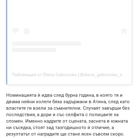
Публикация от Diana Gabrovska (@diana_gabrovska_official)
Номинацията ѝ идва след бурна година, в която тя и
двама нейни колеги бяха задържани в Атина, след като
властите ги взели за съмнителни. Случаят завърши без
последствия, а дори и със селфита с полицаите за
спомен. Именно кадрите от сцената, заснета в южната
ни съседка, стоят зад тазгодишното ѝ отличие, а
резултатът от наградите ще стане ясен съвсем скоро.