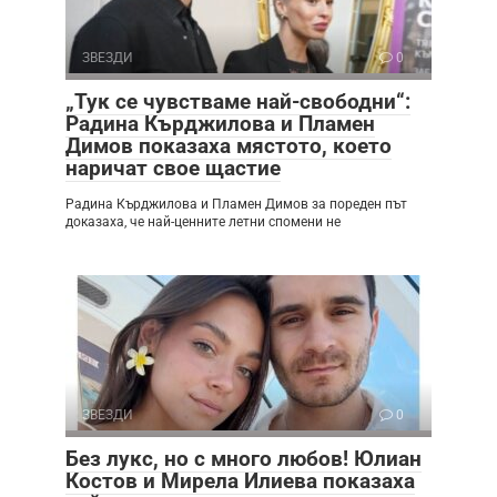
ЗВЕЗДИ
0
„Тук се чувстваме най-свободни“:
Радина Кърджилова и Пламен
Димов показаха мястото, което
наричат свое щастие
Радина Кърджилова и Пламен Димов за пореден път
доказаха, че най-ценните летни спомени не
ЗВЕЗДИ
0
Без лукс, но с много любов! Юлиан
Костов и Мирела Илиева показаха