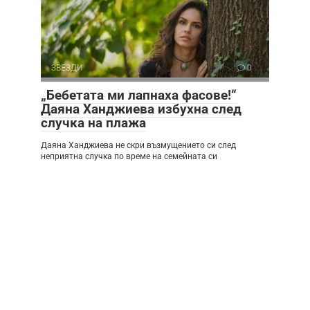
ЗВЕЗДИ
0
„Бебетата ми лапнаха фасове!“
Даяна Ханджиева избухна след
случка на плажа
Даяна Ханджиева не скри възмущението си след
неприятна случка по време на семейната си