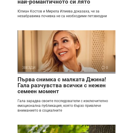
най-романтичното си лято
Юлиан Костов и Мирела Илиева доказаха, че за
незабравима почивка не са необходими петзвездни
ЗВЕЗДИ
0
Първа снимка с малката Джина!
Гала разчувства всички с нежен
семеен момент
Гала зарадва своите последователи с изключително
емоционална публикация, която бързо привлече
вниманието в социалните