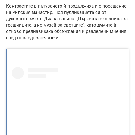
Контрастите в пътуването ѝ продължиха и с посещение
на Рилския манастир. Под публикацията си от
духовното място Диана написа: „Църквата е болница за
грешниците, а не музей за светците“, като думите ѝ
отново предизвикаха обсъждания и разделени мнения
сред последователите ѝ.