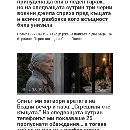
принудена да спи в леден гараж…
но на следващата сутрин три черни
военни джипа спряха пред къщата
и всички разбраха кого всъщност
бяха унизили
Полковник Нейтън Хейс държеше папката с две ръце. Не
бързаше. Първо погледна Сара. После
ИНТЕРЕСНО
0
Синът ми затвори вратата на
Бъдни вечер и каза: „Сгрешили сте
къщата.“ На следващата сутрин
телефонът ми показваше 25
пропуснати обаждания… а тогава
той за първи път разбра какво