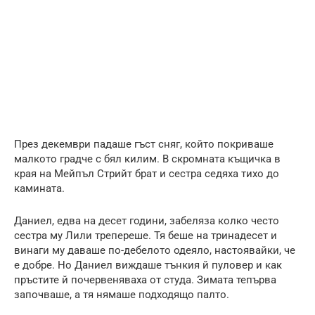
През декември падаше гъст сняг, който покриваше
малкото градче с бял килим. В скромната къщичка в
края на Мейпъл Стрийт брат и сестра седяха тихо до
камината.
Даниел, едва на десет години, забеляза колко често
сестра му Лили трепереше. Тя беше на тринадесет и
винаги му даваше по-дебелото одеяло, настоявайки, че
е добре. Но Даниел виждаше тънкия й пуловер и как
пръстите й почервеняваха от студа. Зимата тепърва
започваше, а тя нямаше подходящо палто.