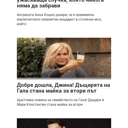
няма да забрави
Актрисата Анна Кошко разкри, че е преживяла
изключително неприятен инцидент в столичен мол,
който
ИНТЕРЕСНО
0
Добре дошла, Джина! Дъщерята на
Гала стана майка за втори път
Щастлива новина за семейството на Гала! Дъщеря ѝ
Мари Константин стана майка за втори