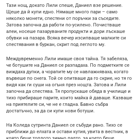
Тази нощ, докато Лили спеше, Даниел взе решение.
Щеше да й купи едно. Нямаше много пари – само
няколко монети, спестени от поръчки за съседите.
Затова започна да работи по-усилено. Почистваше
алеи, носеше пазаруваните продукти и дори лъскаше
обувки на пазара. Всяка вечер изсипваше малките си
спестявания в буркан, скрит под леглото му.
Междувременно Лили имаше своя тайна. Тя забеляза,
че ботушите на Даниел се разпадаха. По подметките се
виждаха дупки, а чорапите му се навлажняваха, когато
вървеше по снега. Той се опитваше да го скрие, но тя го
видя как ги суши на огъня през нощта. Затова и Лили
започна да спестява. Тя пропускаше обяда в училище и
тихо прибираше парите, които майка й даваше. Казваше
на приятелите си, че не е гладна. Бавно събра
достатъчно, за да си купи нови ботуши.
На Коледа сутринта Даниел се събуди рано. Тихо се
приближи до елхата и остави кутия, увита в вестник, в
която беше топлото зимно палто, за което беше