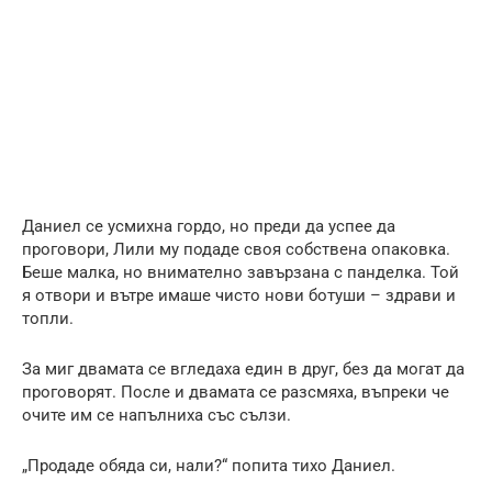
Даниел се усмихна гордо, но преди да успее да
проговори, Лили му подаде своя собствена опаковка.
Беше малка, но внимателно завързана с панделка. Той
я отвори и вътре имаше чисто нови ботуши – здрави и
топли.
За миг двамата се вгледаха един в друг, без да могат да
проговорят. После и двамата се разсмяха, въпреки че
очите им се напълниха със сълзи.
„Продаде обяда си, нали?“ попита тихо Даниел.