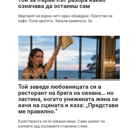
означава да останеш сам
Маргарет не върна нито едно обаждане. Приготви си
кафе. Поля цветята. Запали камината. За
ИНТЕРЕСНО
0
Той заведе любовницата си в
ресторант на брега на океана… но
застина, когато унижената жена се
качи на сцената и каза: „Представи
ме правилно.“
В ресторанта не се чуваше нищо. Само шумът на
вълните зад огромните стъклени стени.