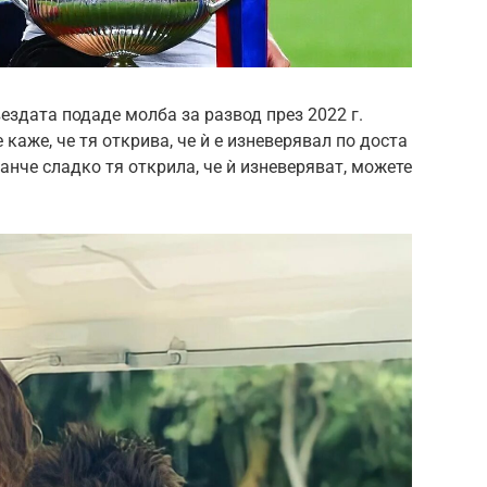
звездата подаде молба за развод през 2022 г.
каже, че тя открива, че ѝ е изневерявал по доста
анче сладко тя открила, че ѝ изневеряват, можете