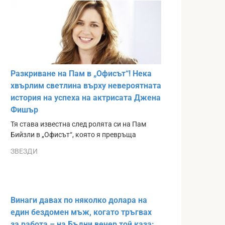
Разкриване на Пам в „Офисът“! Нека
хвърлим светлина върху невероятната
история на успеха на актрисата Джена
Фишър
Тя става известна след ролята си на Пам
Бийзли в „Офисът“, която я превръща
ЗВЕЗДИ
Винаги давах по няколко долара на
един бездомен мъж, когато тръгвах
за работа – на Бъдни вечер той каза: