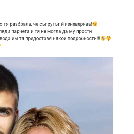
 тя разбрала, че съпругът ѝ изневерява!
ляди парчета и тя не могла да му прости
звода им тя предоставя някои подробности!!!