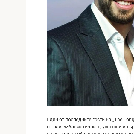
Един от последните гости на „The Toni
от най-емблематичните, успешни и тъ
в центъра на общественото внимание, 