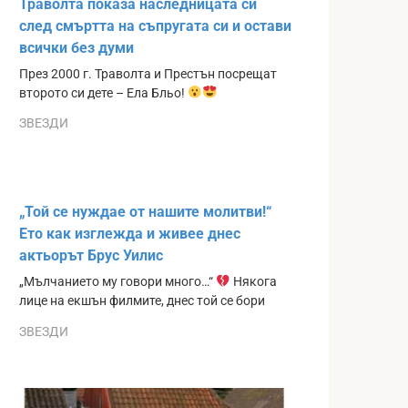
Траволта показа наследницата си
след смъртта на съпругата си и остави
всички без думи
През 2000 г. Траволта и Престън посрещат
второто си дете – Ела Бльо!
ЗВЕЗДИ
„Той се нуждае от нашите молитви!“
Ето как изглежда и живее днес
актьорът Брус Уилис
„Мълчанието му говори много…“
Някога
лице на екшън филмите, днес той се бори
ЗВЕЗДИ