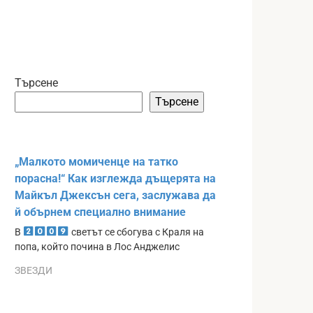
Търсене
Търсене
„Малкото момиченце на татко
порасна!“ Как изглежда дъщерята на
Майкъл Джексън сега, заслужава да
й обърнем специално внимание
В
светът се сбогува с Краля на
попа, който почина в Лос Анджелис
ЗВЕЗДИ