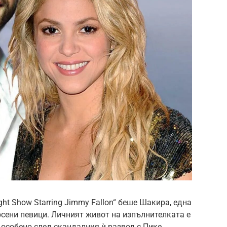
ght Show Starring Jimmy Fallon“ беше Шакира, една
рсени певици. Личният живот на изпълнителката е
особено след скандалния ѝ развод с Пике.