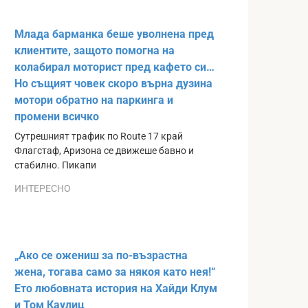
Млада барманка беше уволнена пред
клиентите, защото помогна на
колабирал моторист пред кафето си…
Но същият човек скоро върна дузина
мотори обратно на паркинга и
промени всичко
Сутрешният трафик по Route 17 край
Флагстаф, Аризона се движеше бавно и
стабилно. Пикапи
ИНТЕРЕСНО
„Ако се ожениш за по-възрастна
жена, тогава само за някоя като нея!“
Ето любовната история на Хайди Клум
и Том Каулиц