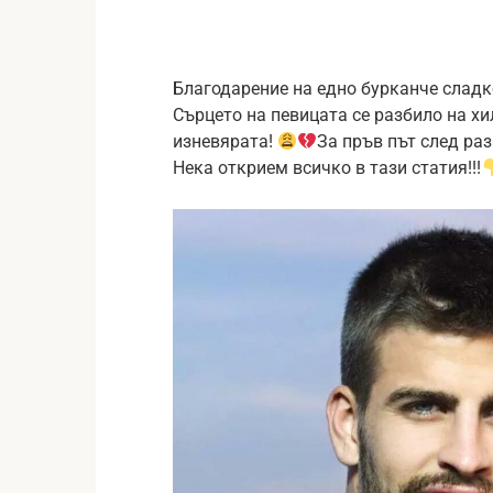
Благодарение на едно бурканче сладко
Сърцето на певицата се разбило на хи
изневярата!
За пръв път след ра
Нека открием всичко в тази статия!!!