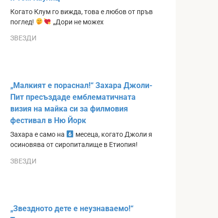
Когато Клум го вижда, това е любов от пръв
поглед!
„Дори не можех
ЗВЕЗДИ
„Малкият е пораснал!“ Захара Джоли-
Пит пресъздаде емблематичната
визия на майка си за филмовия
фестивал в Ню Йорк
Захара е само на
месеца, когато Джоли я
осиновява от сиропиталище в Етиопия!
ЗВЕЗДИ
„Звездното дете е неузнаваемо!“