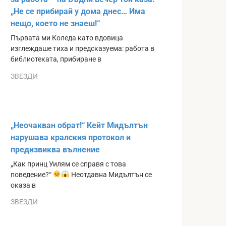
„Не се прибирай у дома днес… Има
нещо, което не знаеш!“
Първата ми Коледа като вдовица
изглеждаше тиха и предсказуема: работа в
библиотеката, прибиране в
ЗВЕЗДИ
„Неочакван обрат!“ Кейт Мидълтън
нарушава кралския протокол и
предизвиква вълнение
„Как принц Уилям се справя с това
поведение?“
Неотдавна Мидълтън се
оказа в
ЗВЕЗДИ