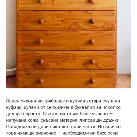
Освен скрина ни трябваше и купчина стари счупени
куфари, купени от секънд-хенд буквално за няколко
долара парчето. Състоянието им беше ужасно —
напукана кожа, скъсана материя, липсващи дръжки.
Попаднаха ни дори няколко стари чанти. Но всичко
това нямаше значение — необходими ни бяха само