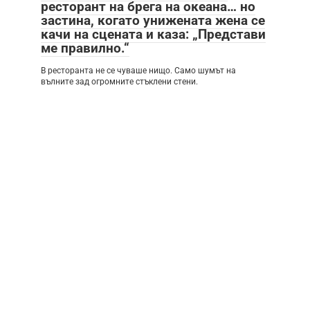
ресторант на брега на океана… но
застина, когато унижената жена се
качи на сцената и каза: „Представи
ме правилно.“
В ресторанта не се чуваше нищо. Само шумът на
вълните зад огромните стъклени стени.