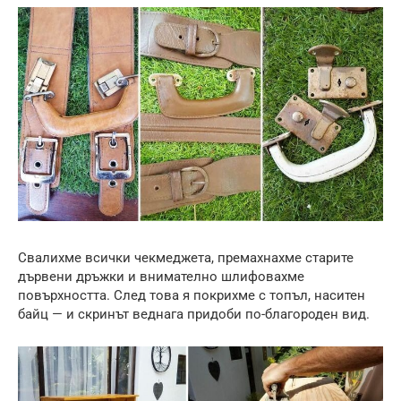
Свалихме всички чекмеджета, премахнахме старите
дървени дръжки и внимателно шлифовахме
повърхността. След това я покрихме с топъл, наситен
байц — и скринът веднага придоби по-благороден вид.