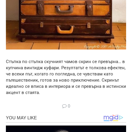
Стъпка по стъпка скучният чамов скрин се превърна… в
купчина винтидж куфари. Резултатът е толкова ефектен,
че всеки път, когато го погледна, се чувствам като
пътешественик, готов за ново приключение. Скринът
идеално се вписа в интериора и се превърна в истински
акцент в стаята.
0