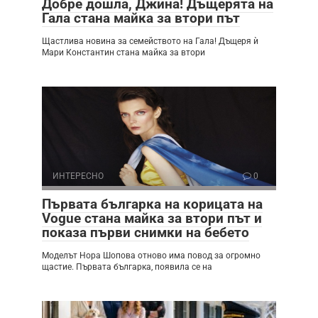
Добре дошла, Джина! Дъщерята на
Гала стана майка за втори път
Щастлива новина за семейството на Гала! Дъщеря ѝ
Мари Константин стана майка за втори
ИНТЕРЕСНО
0
Първата българка на корицата на
Vogue стана майка за втори път и
показа първи снимки на бебето
Моделът Нора Шопова отново има повод за огромно
щастие. Първата българка, появила се на