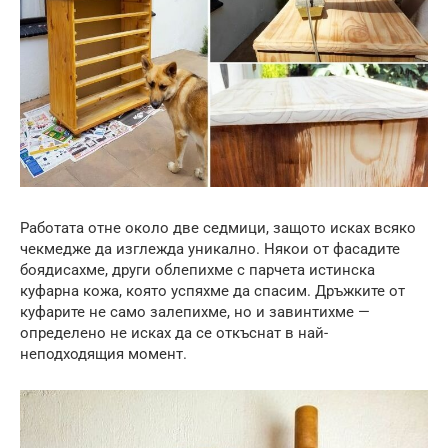
Работата отне около две седмици, защото исках всяко
чекмедже да изглежда уникално. Някои от фасадите
боядисахме, други облепихме с парчета истинска
куфарна кожа, която успяхме да спасим. Дръжките от
куфарите не само залепихме, но и завинтихме —
определено не исках да се откъснат в най-
неподходящия момент.