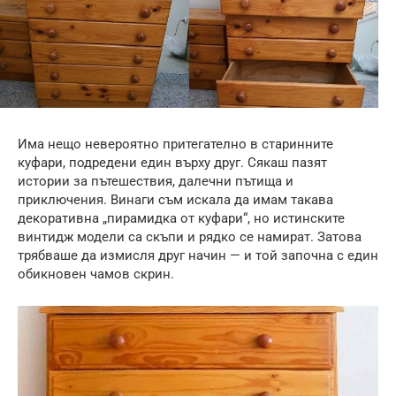
Има нещо невероятно притегателно в старинните
куфари, подредени един върху друг. Сякаш пазят
истории за пътешествия, далечни пътища и
приключения. Винаги съм искала да имам такава
декоративна „пирамидка от куфари“, но истинските
винтидж модели са скъпи и рядко се намират. Затова
трябваше да измисля друг начин — и той започна с един
обикновен чамов скрин.