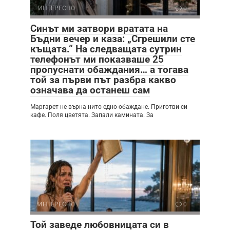
ИНТЕРЕСНО
0
Синът ми затвори вратата на
Бъдни вечер и каза: „Сгрешили сте
къщата.“ На следващата сутрин
телефонът ми показваше 25
пропуснати обаждания… а тогава
той за първи път разбра какво
означава да останеш сам
Маргарет не върна нито едно обаждане. Приготви си
кафе. Поля цветята. Запали камината. За
ИНТЕРЕСНО
0
Той заведе любовницата си в