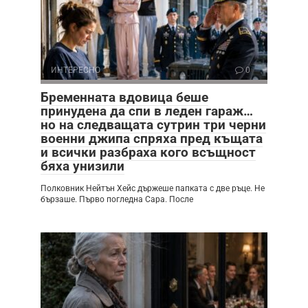
ИНТЕРЕСНО
0
Бременната вдовица беше
принудена да спи в леден гараж…
но на следващата сутрин три черни
военни джипа спряха пред къщата
и всички разбраха кого всъщност
бяха унизили
Полковник Нейтън Хейс държеше папката с две ръце. Не
бързаше. Първо погледна Сара. После