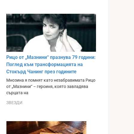
Рицо от „Мазнини“ празнува 79 години:
Поглед към трансформацията на
Стокърд Чанинг през годините
Мнозина я помнят като незабравимата Рицо
от „Мазнини“ – героиня, която завладява
сърцата на
ЗВЕЗДИ