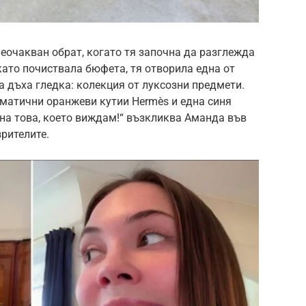
еочакван обрат, когато тя започна да разглежда
като почиствала бюфета, тя отворила една от
а дъха гледка: колекция от луксозни предмети.
матични оранжеви кутии Hermès и една синя
 на това, което виждам!“ възкликва Аманда във
зрителите.