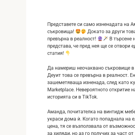
Представете си само изненадата на 
съкровища!
Докато за други това
превърна в реалност!
В търсене 
представа, че пред нея ще се отвори 
статия!
Да намериш неочаквано съкровище в е
Деуит това се превърна в реалност. 
зашеметяваща изненада, след като ку
Marketplace. Невероятното откритие н
историята си в TikTok.
Аманда, почитателка на винтидж мебе
украси дома ѝ. Когато попаднала на е
цена, тя се възползвала от възможно
за хиляди, но аз го получих за част о