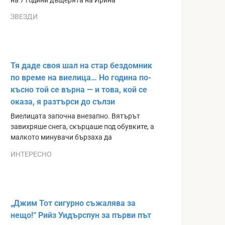
на 7 години дъщерята на Ирина
ЗВЕЗДИ
Тя даде своя шал на стар бездомник
по време на виелица… Но година по-
късно той се върна — и това, кой се
оказа, я разтърси до сълзи
Виелицата започна внезапно. Вятърът
завихряше снега, скърцаше под обувките, а
малкото минувачи бързаха да
ИНТЕРЕСНО
„Джим Тот сигурно съжалява за
нещо!“ Рийз Уидърспун за първи път