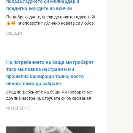
показа гаджето си милиардер и
повдигна веждите на всички
По-добре седнете, преди да видите гаджето й!
Тя оповести публично новата си любов
ЗВЕЗДИ
На погребението на баща ми гробарят
тихо ме повика настрани и ми
прошепна шокираща тайна, която
никога няма да забравя
След погребението на баща ми гробарят ме
дръпна настрани, с грубата си ръка хванал
ИНТЕРЕСНО