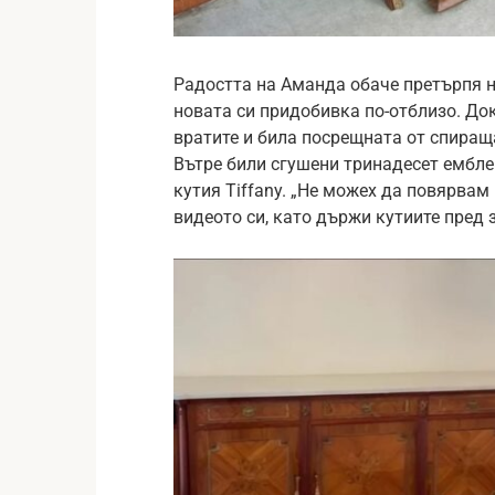
Радостта на Аманда обаче претърпя н
новата си придобивка по-отблизо. До
вратите и била посрещната от спиращ
Вътре били сгушени тринадесет ембле
кутия Tiffany. „Не можех да повярвам
видеото си, като държи кутиите пред 