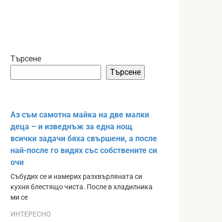
Търсене
Търсене
Аз съм самотна майка на две малки
деца – и изведнъж за една нощ
всички задачи бяха свършени, а после
най-после го видях със собствените си
очи
Събудих се и намерих разхвърляната си
кухня блестящо чиста. После в хладилника
ми се
ИНТЕРЕСНО