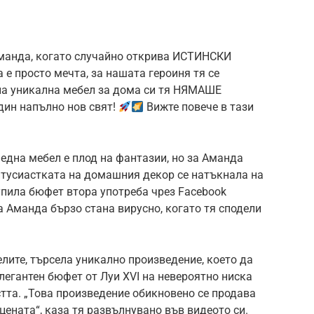
Аманда, когато случайно открива ИСТИНСКИ
 е просто мечта, за нашата героиня тя се
на уникална мебел за дома си тя НЯМАШЕ
един напълно нов свят!
Вижте повече в тази
дна мебел е плод на фантазии, но за Аманда
Ентусиастката на домашния декор се натъкнала на
пила бюфет втора употреба чрез Facebook
а Аманда бързо стана вирусно, когато тя сподели
лите, търсела уникално произведение, което да
легантен бюфет от Луи XVI на невероятно ниска
стта. „Това произведение обикновено се продава
т цената“, каза тя развълнувано във видеото си.