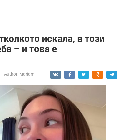
тколкото искала, в този
ба – и това е
Author:
Mariam