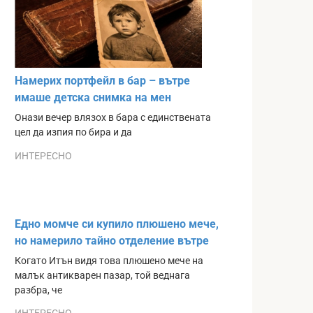
Намерих портфейл в бар – вътре
имаше детска снимка на мен
Онази вечер влязох в бара с единствената
цел да изпия по бира и да
ИНТЕРЕСНО
Едно момче си купило плюшено мече,
но намерило тайно отделение вътре
Когато Итън видя това плюшено мече на
малък антикварен пазар, той веднага
разбра, че