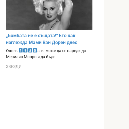
„Бомбата не е същата!“ Ето как
изглежда Мами Ван Дорен днес
Още в
s тя може да се нареди до
Мерилин Монро и да бъде
ЗВЕЗДИ