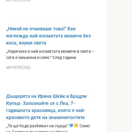
ИНТЕРЕСНО
„Никой не очакваше това!“ Как
изглежда най-косматата момиче без
коса, изуми света
„Наричаха я най-косматата момиче в света –
сега е омъжена и сияе.“ След години
ИНТЕРЕСНО
Дъщерята на Ирина Шейк и Брадли
Купър: Запознайте се с Леа, 7-
годишната красавица, която е най-
красивото дете на знаменитостите
„Тя ще бъде разбивач на сърца“
Само