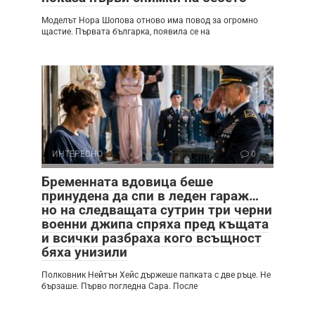
Моделът Нора Шопова отново има повод за огромно
щастие. Първата българка, появила се на
ИНТЕРЕСНО
0
Бременната вдовица беше
принудена да спи в леден гараж…
но на следващата сутрин три черни
военни джипа спряха пред къщата
и всички разбраха кого всъщност
бяха унизили
Полковник Нейтън Хейс държеше папката с две ръце. Не
бързаше. Първо погледна Сара. После