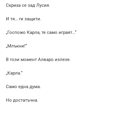
Скриха се зад Лусия.
И тя… ги защити.
„Госпожо Карла, те само играят…“
„Млъкни!“
В този момент Алваро излезе.
„Карла.“
Само една дума.
Но достатъчна.