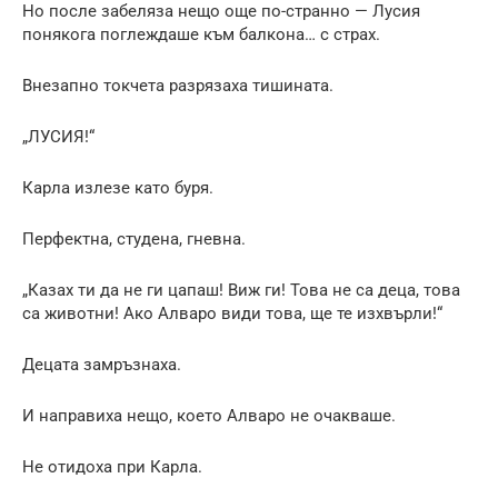
Но после забеляза нещо още по-странно — Лусия
понякога поглеждаше към балкона… с страх.
Внезапно токчета разрязаха тишината.
„ЛУСИЯ!“
Карла излезе като буря.
Перфектна, студена, гневна.
„Казах ти да не ги цапаш! Виж ги! Това не са деца, това
са животни! Ако Алваро види това, ще те изхвърли!“
Децата замръзнаха.
И направиха нещо, което Алваро не очакваше.
Не отидоха при Карла.