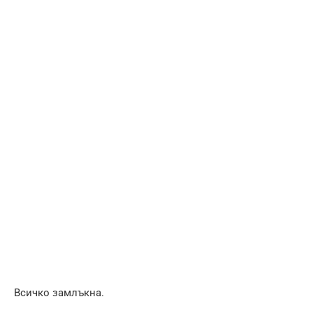
Всичко замлъкна.