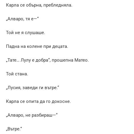
Карла се обърна, пребледняла.
„Алваро, тя е—“
Той не я слушаше.
Падна на колене при децата.
„Тате… Лулу е добра“, прошепна Матео.
Той стана.
„Лусия, заведи ги вътре.“
Карла се опита да го докосне.
„Алваро, не разбираш—“
„Вътре.“