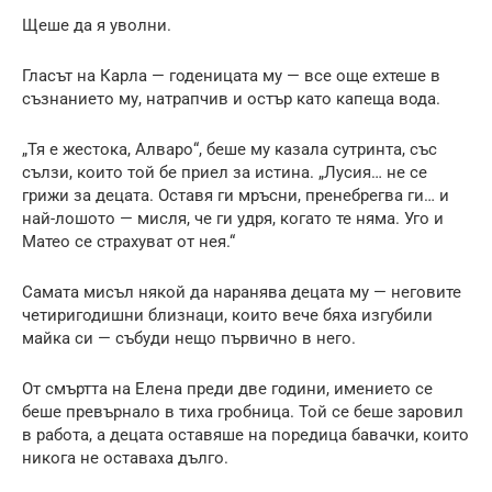
Щеше да я уволни.
Гласът на Карла — годеницата му — все още ехтеше в
съзнанието му, натрапчив и остър като капеща вода.
„Тя е жестока, Алваро“, беше му казала сутринта, със
сълзи, които той бе приел за истина. „Лусия… не се
грижи за децата. Оставя ги мръсни, пренебрегва ги… и
най-лошото — мисля, че ги удря, когато те няма. Уго и
Матео се страхуват от нея.“
Самата мисъл някой да наранява децата му — неговите
четиригодишни близнаци, които вече бяха изгубили
майка си — събуди нещо първично в него.
От смъртта на Елена преди две години, имението се
беше превърнало в тиха гробница. Той се беше заровил
в работа, а децата оставяше на поредица бавачки, които
никога не оставаха дълго.