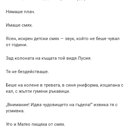
Нямаше плач.
Имаше смях.
Ясен, искрен детски смях — звук, който не беше чувал
от години.
Зад колоната на къщата той видя Лусия.
Тя не бездействаше.
Беше на колене в тревата, в синя униформа, изцапана с
кал, с жълти гумени ръкавици.
„Внимание! Идва чудовището на гъдела!“ извика тя с
усмивка.
Уго и Матео пищяха от смях.