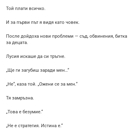
Той плати всичко.
И за първи път я видя като човек.
После дойдоха нови проблеми — съд, обвинения, битка
за децата.
Лусия искаше да си тръгне.
„Ще ги загубиш заради мен…“
„Не“, каза той. „Ожени се за мен.“
Тя замръзна.
„Това е безумие.“
„Не е стратегия. Истина е.“