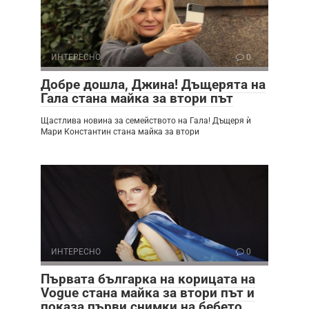
ИНТЕРЕСНО
0
Добре дошла, Джина! Дъщерята на
Гала стана майка за втори път
Щастлива новина за семейството на Гала! Дъщеря ѝ
Мари Константин стана майка за втори
ИНТЕРЕСНО
0
Първата българка на корицата на
Vogue стана майка за втори път и
показа първи снимки на бебето