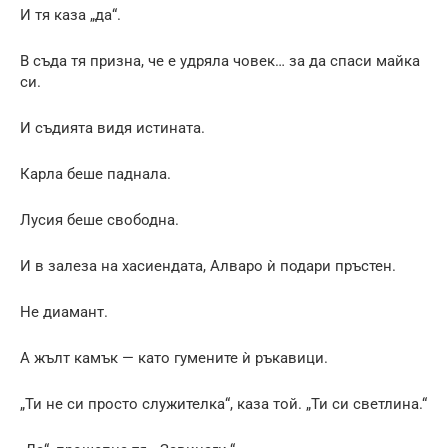
И тя каза „да“.
В съда тя призна, че е удряла човек… за да спаси майка
си.
И съдията видя истината.
Карла беше паднала.
Лусия беше свободна.
И в залеза на хасиендата, Алваро ѝ подари пръстен.
Не диамант.
А жълт камък — като гумените ѝ ръкавици.
„Ти не си просто служителка“, каза той. „Ти си светлина.“