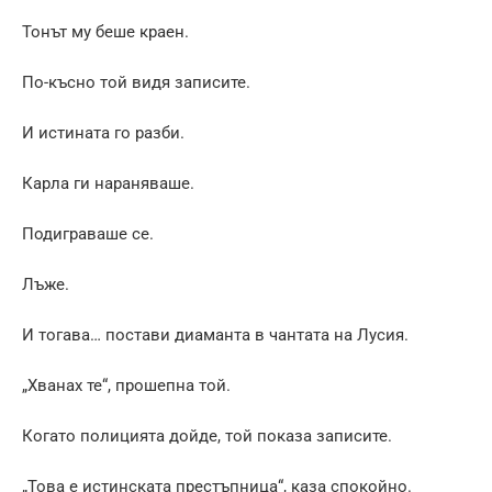
Тонът му беше краен.
По-късно той видя записите.
И истината го разби.
Карла ги нараняваше.
Подиграваше се.
Лъже.
И тогава… постави диаманта в чантата на Лусия.
„Хванах те“, прошепна той.
Когато полицията дойде, той показа записите.
„Това е истинската престъпница“, каза спокойно.