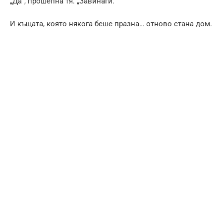
„Да“, прошепна тя. „Завинаги.“
И къщата, която някога беше празна… отново стана дом.