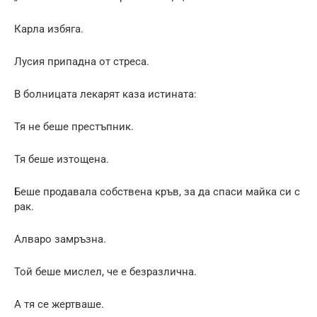
Карла избяга.
Лусия припадна от стреса.
В болницата лекарят каза истината:
Тя не беше престъпник.
Тя беше изтощена.
Беше продавала собствена кръв, за да спаси майка си с
рак.
Алваро замръзна.
Той беше мислел, че е безразлична.
А тя се жертваше.