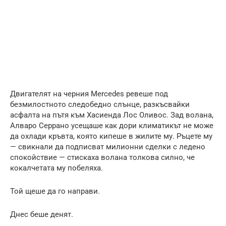
Двигателят на черния Mercedes ревеше под
безмилостното следобедно слънце, разкъсвайки
асфалта на пътя към Хасиенда Лос Оливос. Зад волана,
Алваро Серрано усещаше как дори климатикът не може
да охлади кръвта, която кипеше в жилите му. Ръцете му
— свикнали да подписват милионни сделки с ледено
спокойствие — стискаха волана толкова силно, че
кокалчетата му побеляха.
Той щеше да го направи.
Днес беше денят.