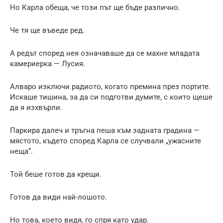
Но Карла обеща, че този път ще бъде различно.
Че тя ще въведе ред.
А редът според нея означаваше да се махне младата
камериерка — Лусия.
Алваро изключи радиото, когато премина през портите.
Искаше тишина, за да си подготви думите, с които щеше
да я изхвърли.
Паркира далеч и тръгна пеша към задната градина —
мястото, където според Карла се случвали „ужасните
неща“.
Той беше готов да крещи.
Готов да види най-лошото.
Но това, което видя, го спря като удар.