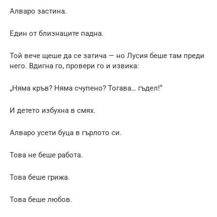
Алваро застина.
Един от близнаците падна.
Той вече щеше да се затича — но Лусия беше там преди
него. Вдигна го, провери го и извика:
„Няма кръв? Няма счупено? Тогава… гъдел!“
И детето избухна в смях.
Алваро усети буца в гърлото си.
Това не беше работа.
Това беше грижа.
Това беше любов.