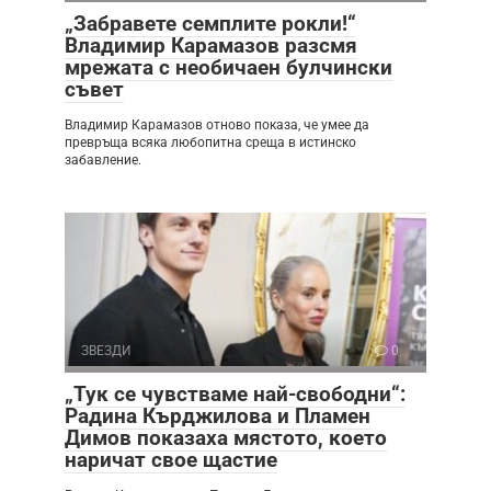
„Забравете семплите рокли!“
Владимир Карамазов разсмя
мрежата с необичаен булчински
съвет
Владимир Карамазов отново показа, че умее да
превръща всяка любопитна среща в истинско
забавление.
ЗВЕЗДИ
0
„Тук се чувстваме най-свободни“:
Радина Кърджилова и Пламен
Димов показаха мястото, което
наричат свое щастие