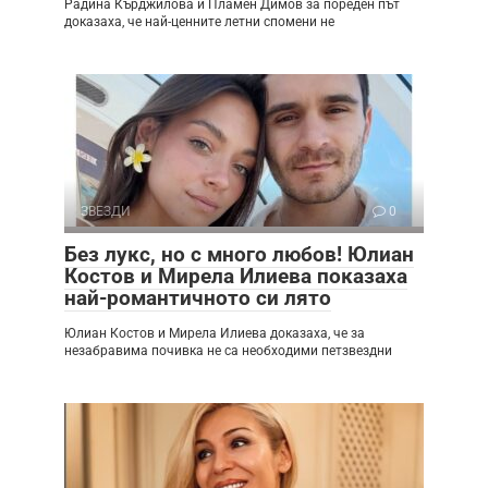
Радина Кърджилова и Пламен Димов за пореден път
доказаха, че най-ценните летни спомени не
ЗВЕЗДИ
0
Без лукс, но с много любов! Юлиан
Костов и Мирела Илиева показаха
най-романтичното си лято
Юлиан Костов и Мирела Илиева доказаха, че за
незабравима почивка не са необходими петзвездни