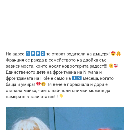
На адрес
те стават родители на дъщеря!
Франция се ражда в семейството на двойка със
зависимости, които носят новооткрита радост!!!
Единственото дете на фронтмена на Nirvana и
фронтдамата на Hole е само на
месеца, когато
баща ѝ умира!
Тя вече е пораснала и дори е
станала майка, чиито най-нови снимки можете да
намерите в тази статия!!!