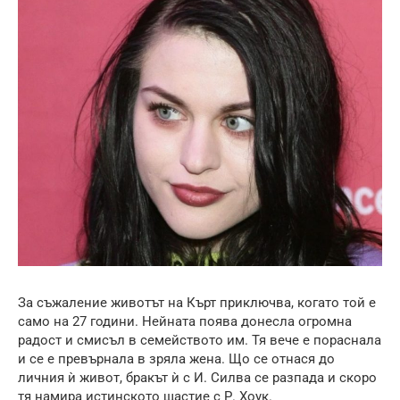
За съжаление животът на Кърт приключва, когато той е
само на 27 години. Нейната поява донесла огромна
радост и смисъл в семейството им. Тя вече е пораснала
и се е превърнала в зряла жена. Що се отнася до
личния ѝ живот, бракът ѝ с И. Силва се разпада и скоро
тя намира истинското щастие с Р. Хоук.