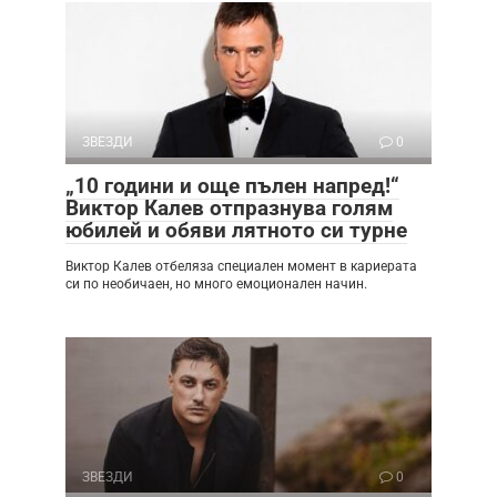
ЗВЕЗДИ
0
„10 години и още пълен напред!“
Виктор Калев отпразнува голям
юбилей и обяви лятното си турне
Виктор Калев отбеляза специален момент в кариерата
си по необичаен, но много емоционален начин.
ЗВЕЗДИ
0