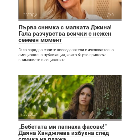
ЗВЕЗДИ
0
Първа снимка с малката Джина!
Гала разчувства всички с нежен
семеен момент
Гала зарадва своите последователи с изключително
емоционална публикация, която бързо привлече
вниманието в социалните
ЗВЕЗДИ
0
„Бебетата ми лапнаха фасове!“
Даяна Ханджиева избухна след
случка на плажа