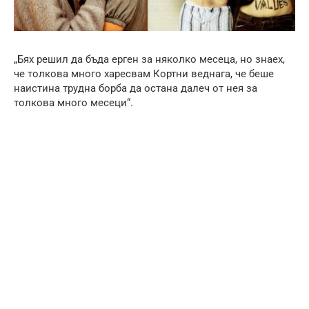
„Бях решил да бъда ерген за няколко месеца, но знаех,
че толкова много харесвам Кортни веднага, че беше
наистина трудна борба да остана далеч от нея за
толкова много месеци“.