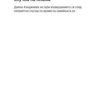
Даяна Ханджиева не скри възмущението си след
неприятна случка по време на семейната си