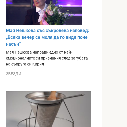
Мая Нешкова със съкровена изповед:
„Всяка вечер се моля да го видя поне
насън“
Мая Нешкова направи едно от най-
емоционалните си признания след загубата
на съпруга си Кирил
ЗВЕЗДИ