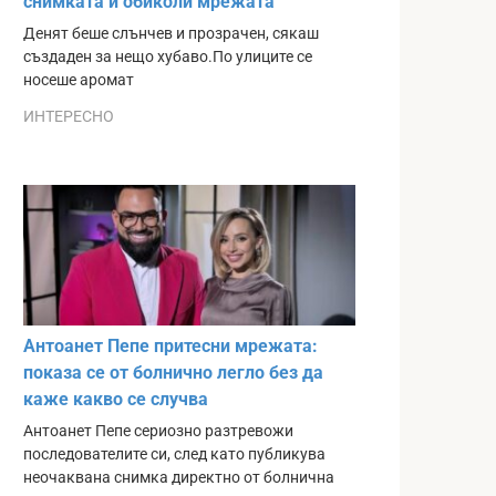
снимката ѝ обиколи мрежата
Денят беше слънчев и прозрачен, сякаш
създаден за нещо хубаво.По улиците се
носеше аромат
ИНТЕРЕСНО
Антоанет Пепе притесни мрежата:
показа се от болнично легло без да
каже какво се случва
Антоанет Пепе сериозно разтревожи
последователите си, след като публикува
неочаквана снимка директно от болнична