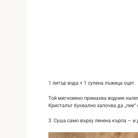
1 литър вода + 1 супена лъжица оцет.
Той мигновено премахва водния налеп
Кристалът буквално започва да „пее“ 
3. Суша само върху ленена кърпа — и 