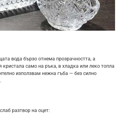
ата вода бързо отнема прозрачността, а
 кристала само на ръка, в хладка или леко топла
жително използвам нежна гъба — без силно
.
слаб разтвор на оцет: