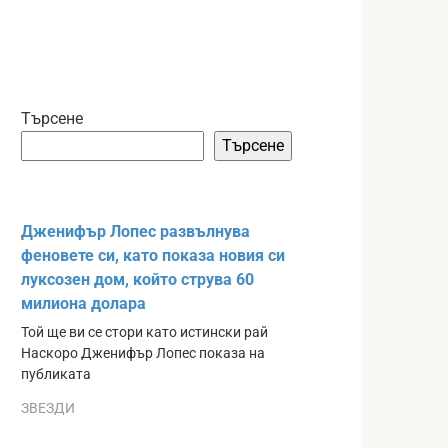
Търсене
Търсене
Дженифър Лопес развълнува
феновете си, като показа новия си
луксозен дом, който струва 60
милиона долара
Той ще ви се стори като истински рай
Наскоро Дженифър Лопес показа на
публиката
ЗВЕЗДИ