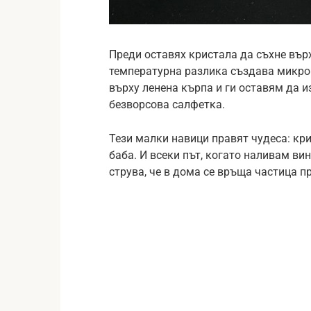
Преди оставях кристала да съхне вър
температурна разлика създава микро
върху ленена кърпа и ги оставям да и
безворсова салфетка.
Тези малки навици правят чудеса: кри
баба. И всеки път, когато наливам ви
струва, че в дома се връща частица п