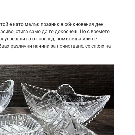
той е като малък празник в обикновения ден:
расиво, стига само да го докоснеш. Но с времето
зпуснеш ли го от поглед, помътнява или се
бвах различни начини за почистване, се спрях на