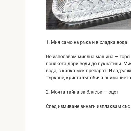
1. Мия само на ръка и в хладка вода
Не използвам миялна машина — горещ
понякога дори води до пукнатини. Мия
вода, с капка мек препарат. И задъл
търкане, кристалът обича вниманието
2. Моята тайна за блясък — оцет
След измиване винаги изплаквам със 