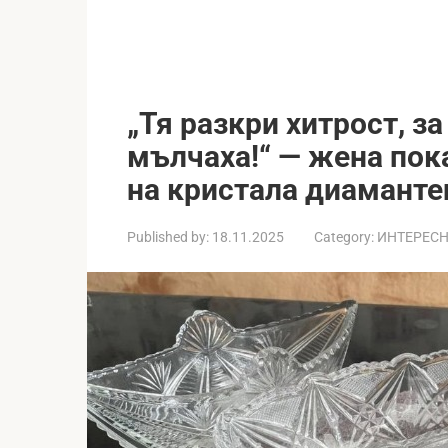
„Тя разкри хитрост, з
мълчаха!“ — жена пок
на кристала диаманте
Published by:
18.11.2025
Category:
ИНТЕРЕС