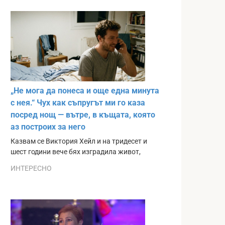
„Не мога да понеса и още една минута
с нея.“ Чух как съпругът ми го каза
посред нощ — вътре, в къщата, която
аз построих за него
Казвам се Виктория Хейл и на тридесет и
шест години вече бях изградила живот,
ИНТЕРЕСНО