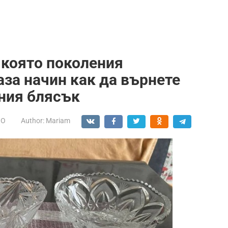
а която поколения
аза начин как да върнете
ния блясък
НО
Author:
Mariam