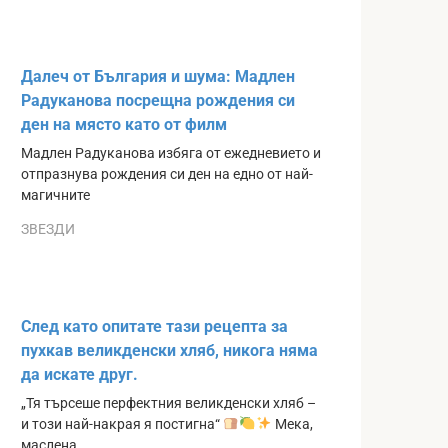
Далеч от България и шума: Мадлен
Радуканова посрещна рождения си
ден на място като от филм
Мадлен Радуканова избяга от ежедневието и
отпразнува рождения си ден на едно от най-
магичните
ЗВЕЗДИ
След като опитате тази рецепта за
пухкав великденски хляб, никога няма
да искате друг.
„Тя търсеше перфектния великденски хляб –
и този най-накрая я постигна“
Мека,
маслена