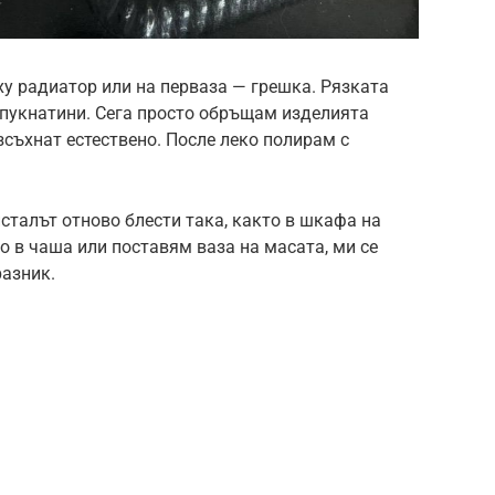
ху радиатор или на перваза — грешка. Рязката
пукнатини. Сега просто обръщам изделията
зсъхнат естествено. После леко полирам с
сталът отново блести така, както в шкафа на
но в чаша или поставям ваза на масата, ми се
разник.