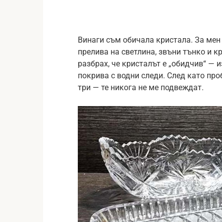
Винаги съм обичала кристала. За мен 
прелива на светлина, звъни тънко и к
разбрах, че кристалът е „обидчив“ — и
покрива с водни следи. След като про
три — те никога не ме подвеждат.