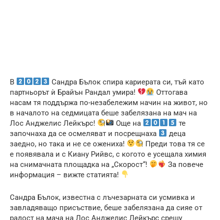
В
Сандра Бълок спира кариерата си, тъй като
партньорът ѝ Брайън Рандал умира!
Оттогава
насам тя поддържа по-незабележим начин на живот, но
в началото на седмицата беше забелязана на мач на
Лос Анджелис Лейкърс!
Още на
те
започнаха да се осмеляват и посрещнаха
деца
заедно, но така и не се ожениха!
Преди това тя се
е появявала и с Киану Рийвс, с когото е усещала химия
на снимачната площадка на „Скорост“!
За повече
информация – вижте статията!
Сандра Бълок, известна с лъчезарната си усмивка и
завладяващо присъствие, беше забелязана да сияе от
радост на мача на Лос Анджелис Лейкърс срещу