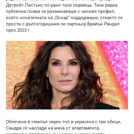
Детройт Пистънс по-рано тази седмица. Тази рядка
публична поява се разминаваше с ниския профил,
който носителката на „Оскар“ поддържаше, откакто се
прости с дългогодишния си партньор Брайън Рандал
през 2023 г.
Облечена в семпъл черен топ и украсена с три обеци,
Сандра се наслади на мача от апартамента,