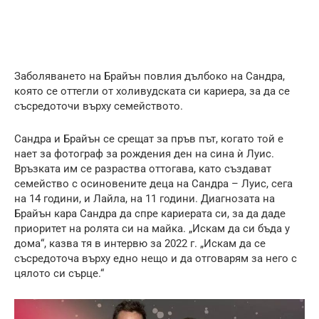
Заболяването на Брайън повлия дълбоко на Сандра,
която се оттегли от холивудската си кариера, за да се
съсредоточи върху семейството.
Сандра и Брайън се срещат за пръв път, когато той е
нает за фотограф за рождения ден на сина ѝ Луис.
Връзката им се разраства оттогава, като създават
семейство с осиновените деца на Сандра – Луис, сега
на 14 години, и Лайла, на 11 години. Диагнозата на
Брайън кара Сандра да спре кариерата си, за да даде
приоритет на ролята си на майка. „Искам да си бъда у
дома“, казва тя в интервю за 2022 г. „Искам да се
съсредоточа върху едно нещо и да отговарям за него с
цялото си сърце.“