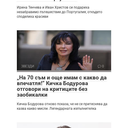
Ирина Тенчева и Иван Христов си подариха
незабравимо пътешествие до Португалия, откъдето
споделиха красиви
ЗВЕЗДИ
0
„На 70 съм и още имам с какво да
впечатля!“ Кичка Бодурова
отговори на критиците без
заобикалки
Кичка Бодурова отново показа, че не се притеснява да
казва какво мисли. Легендарната изпълнителка