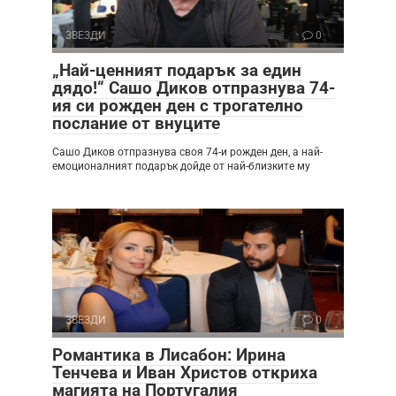
ЗВЕЗДИ
0
„Най-ценният подарък за един
дядо!“ Сашо Диков отпразнува 74-
ия си рожден ден с трогателно
послание от внуците
Сашо Диков отпразнува своя 74-и рожден ден, а най-
емоционалният подарък дойде от най-близките му
ЗВЕЗДИ
0
Романтика в Лисабон: Ирина
Тенчева и Иван Христов откриха
магията на Португалия