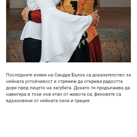
Последните изяви на Сандра Бълок са доказателство за
нейната устойчивост и стремеж да открива радостта
дори пред лицето на загубата. Докато тя продължава да
навигира в този нов етап от живота си, феновете са
вдъхновени от нейната сила и грация.