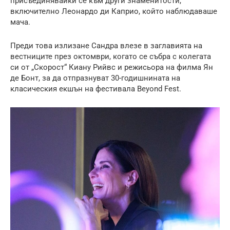
присъединявайки се към други знаменитости,
включително Леонардо ди Каприо, който наблюдаваше
мача.
Преди това излизане Сандра влезе в заглавията на
вестниците през октомври, когато се събра с колегата
си от „Скорост“ Киану Рийвс и режисьора на филма Ян
де Бонт, за да отпразнуват 30-годишнината на
класическия екшън на фестивала Beyond Fest.