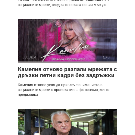
Емили Тротинетката отново привлече вниманието в
социалните мрежи, след като показа новия мъж до
ЗВЕЗДИ
0
Камелия отново разпали мрежата с
дръзки летни кадри без задръжки
Камелия отново успя да привлече вниманието в
социалните мрежи с провокативна фотосесия, която
предизвика