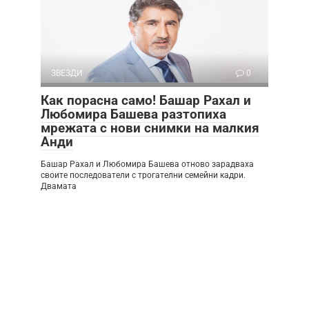
ЗВЕЗДИ
0
Как порасна само! Башар Рахал и
Любомира Башева разтопиха
мрежата с нови снимки на малкия
Анди
Башар Рахал и Любомира Башева отново зарадваха
своите последователи с трогателни семейни кадри.
Двамата