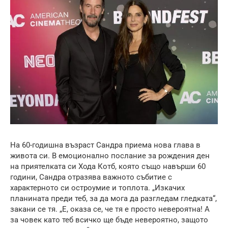
На 60-годишна възраст Сандра приема нова глава в
живота си. В емоционално послание за рождения ден
на приятелката си Хода Котб, която също навърши 60
години, Сандра отразява важното събитие с
характерното си остроумие и топлота. „Изкачих
планината преди теб, за да мога да разгледам гледката“,
закани се тя. „Е, оказа се, че тя е просто невероятна! А
за човек като теб всичко ще бъде невероятно, защото