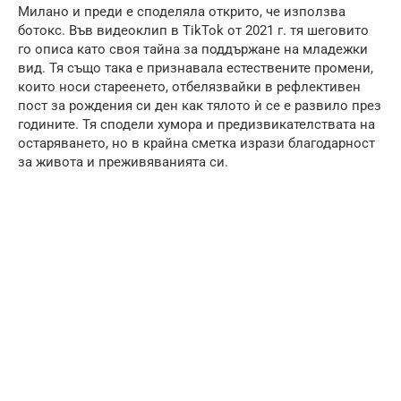
Милано и преди е споделяла открито, че използва
ботокс. Във видеоклип в TikTok от 2021 г. тя шеговито
го описа като своя тайна за поддържане на младежки
вид. Тя също така е признавала естествените промени,
които носи стареенето, отбелязвайки в рефлективен
пост за рождения си ден как тялото ѝ се е развило през
годините. Тя сподели хумора и предизвикателствата на
остаряването, но в крайна сметка изрази благодарност
за живота и преживяванията си.