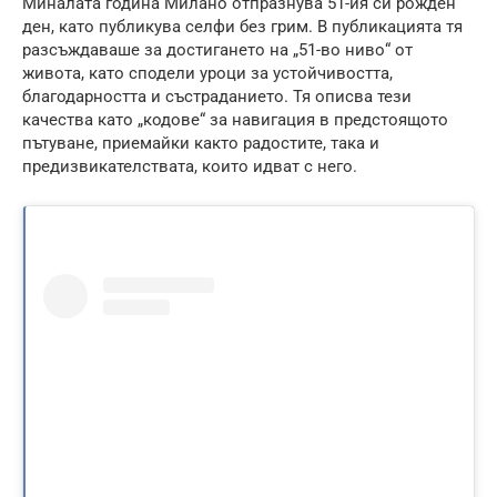
Миналата година Милано отпразнува 51-ия си рожден
ден, като публикува селфи без грим. В публикацията тя
разсъждаваше за достигането на „51-во ниво“ от
живота, като сподели уроци за устойчивостта,
благодарността и състраданието. Тя описва тези
качества като „кодове“ за навигация в предстоящото
пътуване, приемайки както радостите, така и
предизвикателствата, които идват с него.