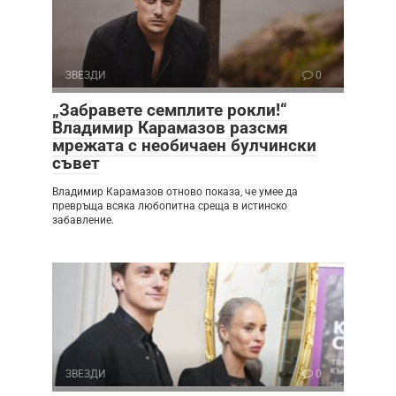
ЗВЕЗДИ
0
„Забравете семплите рокли!“
Владимир Карамазов разсмя
мрежата с необичаен булчински
съвет
Владимир Карамазов отново показа, че умее да
превръща всяка любопитна среща в истинско
забавление.
ЗВЕЗДИ
0