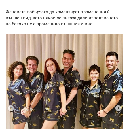
Феновете побързаха да коментират променения ѝ
външен вид, като някои се питаха дали използването
на ботокс не е променило външния ѝ вид.