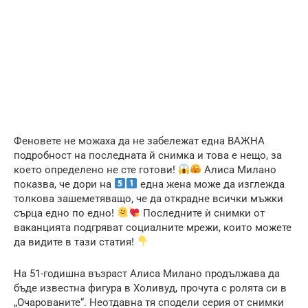
Феновете не можаха да не забележат една ВАЖНА
подробност на последната й снимка и това е нещо, за
което определено не сте готови!
Алиса Милано
показва, че дори на
една жена може да изглежда
толкова зашеметяващо, че да открадне всички мъжки
сърца едно по едно!
Последните ѝ снимки от
ваканцията подгряват социалните мрежи, които можете
да видите в тази статия!
На 51-годишна възраст Алиса Милано продължава да
бъде известна фигура в Холивуд, прочута с ролята си в
„Очарованите“. Неотдавна тя сподели серия от снимки