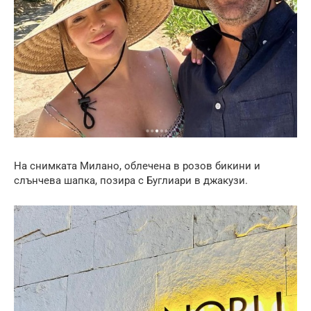
На снимката Милано, облечена в розов бикини и
слънчева шапка, позира с Буглиари в джакузи.