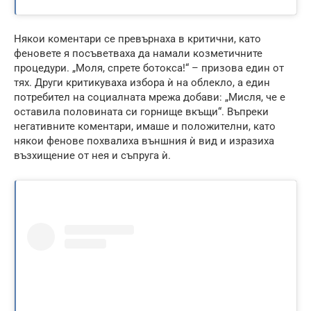
Някои коментари се превърнаха в критични, като
феновете я посъветваха да намали козметичните
процедури. „Моля, спрете ботокса!“ – призова един от
тях. Други критикуваха избора ѝ на облекло, а един
потребител на социалната мрежа добави: „Мисля, че е
оставила половината си горнище вкъщи“. Въпреки
негативните коментари, имаше и положителни, като
някои фенове похвалиха външния ѝ вид и изразиха
възхищение от нея и съпруга ѝ.