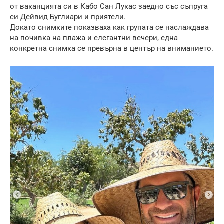
от ваканцията си в Кабо Сан Лукас заедно със съпруга
си Дейвид Буглиари и приятели.
Докато снимките показваха как групата се наслаждава
на почивка на плажа и елегантни вечери, една
конкретна снимка се превърна в център на вниманието.