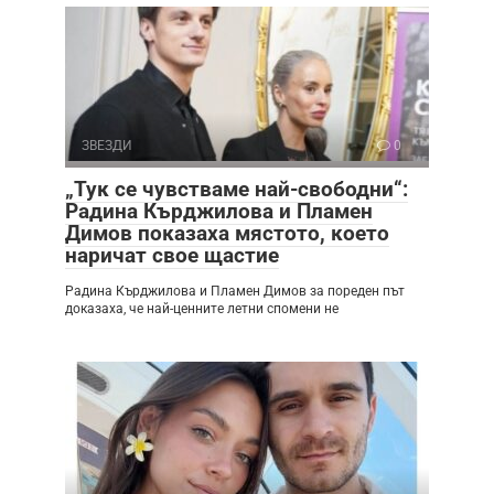
ЗВЕЗДИ
0
„Тук се чувстваме най-свободни“:
Радина Кърджилова и Пламен
Димов показаха мястото, което
наричат свое щастие
Радина Кърджилова и Пламен Димов за пореден път
доказаха, че най-ценните летни спомени не