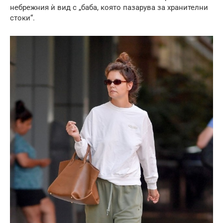
небрежния ѝ вид с „баба, която пазарува за хранителни
стоки“.