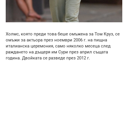
Холмс, която преди това беше омъжена за Том Круз, се
омъжи за актьора през ноември 2006 г. на пищна
италианска церемония, само няколко месеца след
раждането на дъщеря им Сури през април същата
година. Двойката се разведе през 2012 г.