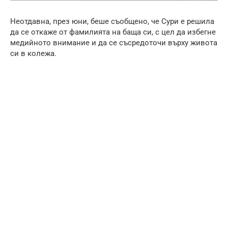
Неотдавна, през юни, беше съобщено, че Сури е решила
да се откаже от фамилията на баща си, с цел да избегне
медийното внимание и да се съсредоточи върху живота
си в колежа.