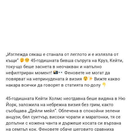
„Изглежда сякаш е станала от леглото и е излязла от
къщи“
45-годишната бивша съпруга на Круз, Кейти,
току-що беше заснета в неочакван и напълно
нефилтриран момент!
Феновете не могат да
повярват на непринудената ѝ визия
Вижте какво
накара всички да говорят в статията по-долу
45-годишната Кейти Холмс неотдавна беше видяна в Ню
Йорк, заложила на небрежна визия без грим, както
съобщава „Дейли мейл“. Облечена в спокойни зелени
анцузи, бял суитчър, високи чорапи и маратонки, тя се
допълни с кожена чанта и държеше косата си вързана
на семпъл кок. Феновете обаче шеговито сравниха