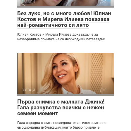
ЗВЕЗДИ
0
Без лукс, но с много любов! Юлиан
Костов и Мирела Илиева показаха
най-романтичното си лято
Юлиан Костов и Мирела Илиева доказаха, че за
незабравима почивка не са необходими петзвездни
ЗВЕЗДИ
0
Първа снимка с малката Джина!
Гала разчувства всички с нежен
семеен момент
Гала зарадва своите последователи с изключително
емоционална публикация, която бързо привлече