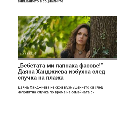
вниманието в социалните
ЗВЕЗДИ
0
„Бебетата ми лапнаха фасове!“
Даяна Ханджиева избухна след
случка на плажа
Даяна Ханджиева не скри възмущението си след
неприятна случка по време на семейната си