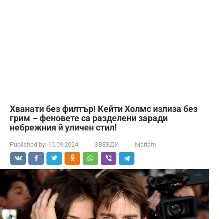
Хванати без филтър! Кейти Холмс излиза без
грим – феновете са разделени заради
небрежния й уличен стил!
Published by:
10.09.2024
ЗВЕЗДИ
Mariam