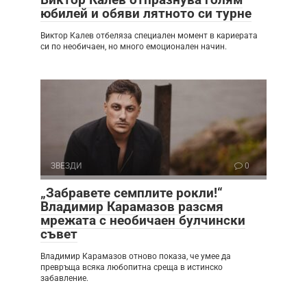
юбилей и обяви лятното си турне
Виктор Калев отбеляза специален момент в кариерата
си по необичаен, но много емоционален начин.
ЗВЕЗДИ
0
„Забравете семплите рокли!“
Владимир Карамазов разсмя
мрежата с необичаен булчински
съвет
Владимир Карамазов отново показа, че умее да
превръща всяка любопитна среща в истинско
забавление.