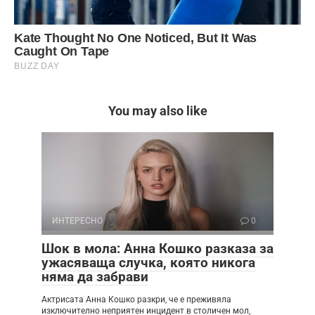
You may also like
ИНТЕРЕСНО
0
Шок в мола: Анна Кошко разказа за
ужасяваща случка, която никога
няма да забрави
Актрисата Анна Кошко разкри, че е преживяла
изключително неприятен инцидент в столичен мол,