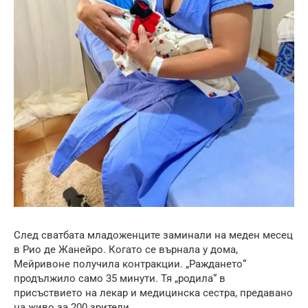
След сватбата младоженците заминали на меден месец
в Рио де Жанейро. Когато се върнала у дома,
Мейривоне получила контракции. „Раждането“
продължило само 35 минути. Тя „родила“ в
присъствието на лекар и медицинска сестра, предавано
на живо за 200 зрители.