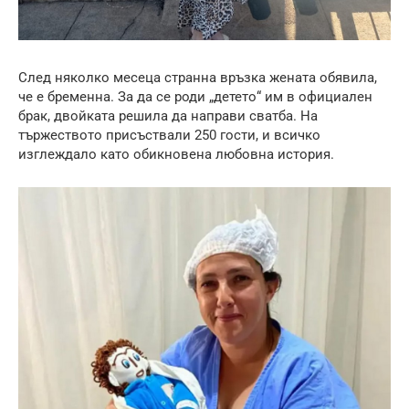
След няколко месеца странна връзка жената обявила,
че е бременна. За да се роди „детето“ им в официален
брак, двойката решила да направи сватба. На
тържеството присъствали 250 гости, и всичко
изглеждало като обикновена любовна история.