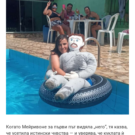
Когато Мейривоне за първи път видяла „него“, тя казва,
че усетила истински чувства — и уверява, че куклата ѝ