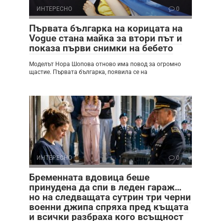
ИНТЕРЕСНО
0
Първата българка на корицата на
Vogue стана майка за втори път и
показа първи снимки на бебето
Моделът Нора Шопова отново има повод за огромно
щастие. Първата българка, появила се на
ИНТЕРЕСНО
0
Бременната вдовица беше
принудена да спи в леден гараж…
но на следващата сутрин три черни
военни джипа спряха пред къщата
и всички разбраха кого всъщност