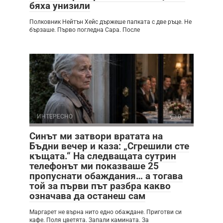
бяха унизили
Полковник Нейтън Хейс държеше папката с две ръце. Не
бързаше. Първо погледна Сара. После
ИНТЕРЕСНО
0
Синът ми затвори вратата на
Бъдни вечер и каза: „Сгрешили сте
къщата.“ На следващата сутрин
телефонът ми показваше 25
пропуснати обаждания… а тогава
той за първи път разбра какво
означава да останеш сам
Маргарет не върна нито едно обаждане. Приготви си
кафе. Поля цветята. Запали камината. За