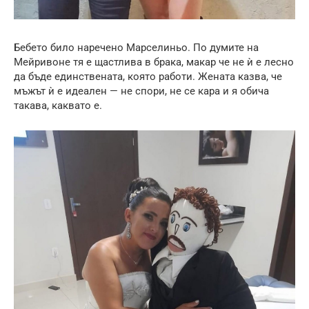
Бебето било наречено Марселиньо. По думите на
Мейривоне тя е щастлива в брака, макар че не ѝ е лесно
да бъде единствената, която работи. Жената казва, че
мъжът ѝ е идеален — не спори, не се кара и я обича
такава, каквато е.