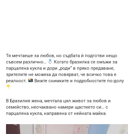
Тя мечтаеше за любов, но съдбата ѝ подготви нещо
съвсем различно…
Когато бразилка се омъжи за
парцалена кукла и дори „роди“ в пряко предаване,
зрителите не можеха да повярват, че всичко това е
реалност.
Вижте снимките и подробностите по-долу
В Бразилия жена, мечтала цял живот за любов и
семейство, неочаквано намери щастието си… с
парцалена кукла, направена от нейната майка.