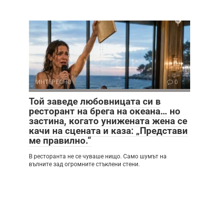
ИНТЕРЕСНО
0
Той заведе любовницата си в
ресторант на брега на океана… но
застина, когато унижената жена се
качи на сцената и каза: „Представи
ме правилно.“
В ресторанта не се чуваше нищо. Само шумът на
вълните зад огромните стъклени стени.