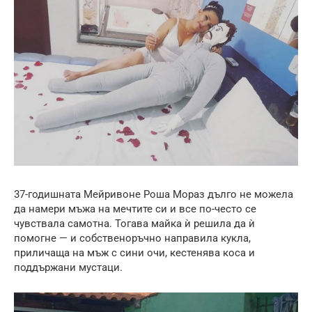
37-годишната Мейривоне Роша Мораз дълго не можела
да намери мъжа на мечтите си и все по-често се
чувствала самотна. Тогава майка ѝ решила да ѝ
помогне — и собственоръчно направила кукла,
приличаща на мъж с сини очи, кестенява коса и
поддържани мустаци.