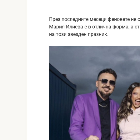
През последните месеци феновете не 
Мария Илиева е в отлична форма, а с
на този звезден празник.