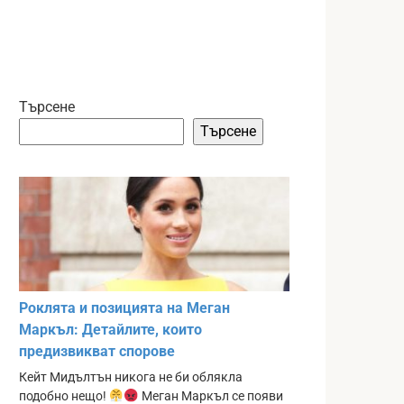
Търсене
Търсене
Роклята и позицията на Меган
Маркъл: Детайлите, които
предизвикват спорове
Кейт Мидълтън никога не би облякла
подобно нещо!
Меган Маркъл се появи