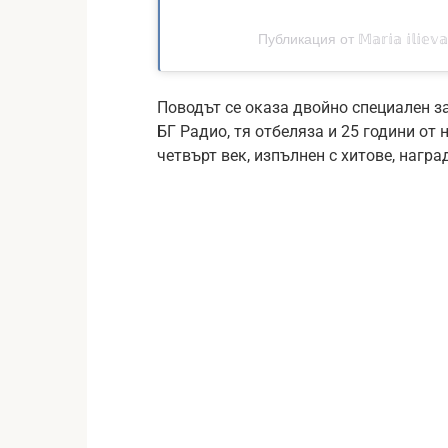
Публикация от 𝕄𝕒𝕣𝕚𝕒 𝕚𝕝𝕚𝕖
Поводът се оказа двойно специален з
БГ Радио, тя отбеляза и 25 години от
четвърт век, изпълнен с хитове, нагр