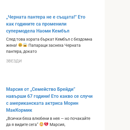
„Черната пантера не е същата!“ Ето
как годините са променили
супермодела Наоми Кембъл
След това хората бъркат Кембъл с бездомна
жена!
Папараци заснеха Черната
пантера, докато
ЗВЕЗДИ
Марсия от „Семейство Брейди”
навърши 67 години! Ето какво се случи
с американската актриса Морин
МакКормик
„Всички бяха влюбени в нея — но почакайте
да я видите сега”
Марсия,