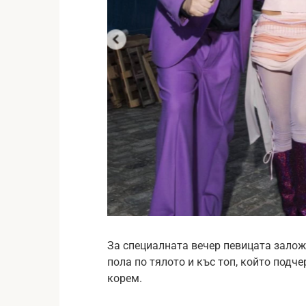
За специалната вечер певицата заложи
пола по тялото и къс топ, който подч
корем.