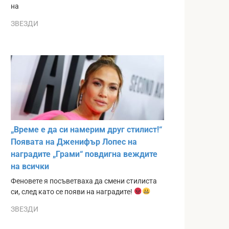
на
ЗВЕЗДИ
„Време е да си намерим друг стилист!“
Появата на Дженифър Лопес на
наградите „Грами“ повдигна веждите
на всички
Феновете я посъветваха да смени стилиста
си, след като се появи на наградите!
ЗВЕЗДИ