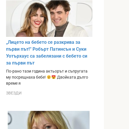
„Лицето на бебето се разкрива за
първи път!“ Робърт Патинсън и Суки
Уотърхаус са забелязани с бебето си
за първи път
По-рано тази година актьорът и съпругата
му посрещнаха бебе!
Двойката дълго
време я
ЗВЕЗДИ