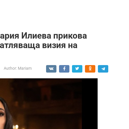
Мария Илиева прикова
чатляваща визия на
Author:
Mariam