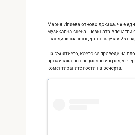
Мария Илиева отново доказа, че е едн
музикална сцена. Певицата впечатли с
грандиозния концерт по случай 25-го
На събитието, което се проведе на пл
преминаха по специално изграден чер
коментираните гости на вечерта.