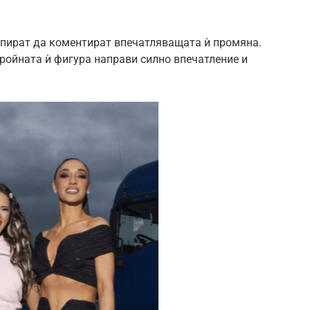
спират да коментират впечатляващата ѝ промяна.
тройната ѝ фигура направи силно впечатление и