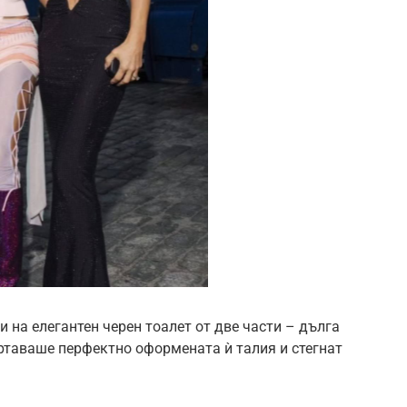
 на елегантен черен тоалет от две части – дълга
ертаваше перфектно оформената ѝ талия и стегнат