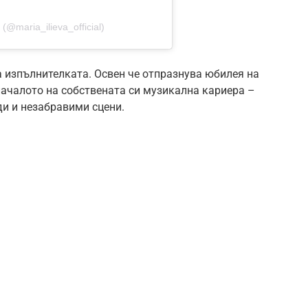
𝕒 (@maria_ilieva_official)
а изпълнителката. Освен че отпразнува юбилея на
 началото на собствената си музикална кариера –
ади и незабравими сцени.