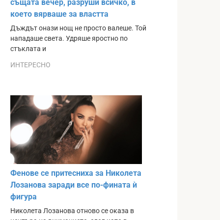
същата вечер, разруши всичко, в
което вярваше за властта
Дъждът онази нощ не просто валеше. Той
нападаше света. Удряше яростно по
стъклата и
ИНТЕРЕСНО
Фенове се притесниха за Николета
Лозанова заради все по-фината ѝ
фигура
Николета Лозанова отново се оказа в