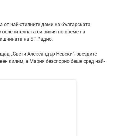
а от най-стилните дами на българската
 ослепителната си визия по време на
дишнината на БГ Радио.
ощад „Свети Александър Невски“, звездите
вен килим, а Мария безспорно беше сред най-