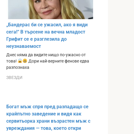
„Бандерас би се ужасил, ако я види
сега!“ В търсене на вечна младост
Грифит се е разглезила до
неузнаваемост
Днес няма да видите нищо по-ужасно от
това!
Дори най-верните фенове едва
разпознаха
ЗВЕЗДИ
Богат мъж спря пред разпадащо се
крайпътно заведение и видя как
сервитьорка храни възрастен мъж с
увреждания — това, което откри