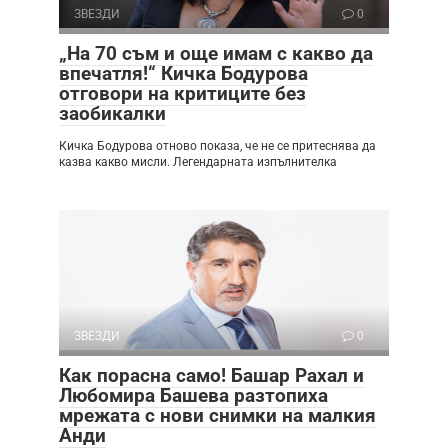
ЗВЕЗДИ
0
„На 70 съм и още имам с какво да
впечатля!“ Кичка Бодурова
отговори на критиците без
заобикалки
Кичка Бодурова отново показа, че не се притеснява да
казва какво мисли. Легендарната изпълнителка
ЗВЕЗДИ
0
Как порасна само! Башар Рахал и
Любомира Башева разтопиха
мрежата с нови снимки на малкия
Анди