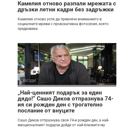
Камелия отново разпали мрежата с
дръзки летни кадри без задръжки
Камелия отново успя да привлече вниманието в
социалните мрежи с провокативна фотосесия, която
предизвика
ЗВЕЗДИ
0
„Най-ценният подарък за един
дядо!“ Сашо Диков отпразнува 74-
ия си рожден ден с трогателно
послание от внуците
Сашо Диков отпразнува своя 74-и рожден ден, а най-
емоционалният подарък дойде от най-близките му