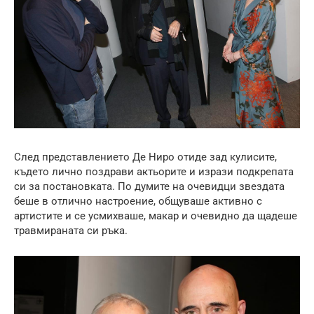
След представлението Де Ниро отиде зад кулисите,
където лично поздрави актьорите и изрази подкрепата
си за постановката. По думите на очевидци звездата
беше в отлично настроение, общуваше активно с
артистите и се усмихваше, макар и очевидно да щадеше
травмираната си ръка.