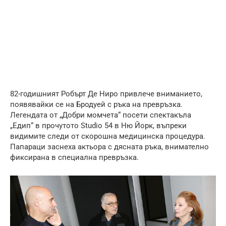
82-годишният Робърт Де Ниро привлече вниманието,
появявайки се на Бродуей с ръка на превръзка.
Легендата от „Добри момчета“ посети спектакъла
„Едип“ в прочутото Studio 54 в Ню Йорк, въпреки
видимите следи от скорошна медицинска процедура.
Папараци заснеха актьора с дясната ръка, внимателно
фиксирана в специална превръзка.