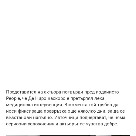
Представител на актьора потвърди пред изданието
People, че Де Ниро наскоро е претърпял лека
медицинска интервенция. В момента той трябва да
носи фиксираща превръзка още няколко дни, за да се
възстанови напълно. Източници подчертават, че няма
сериозни усложнения и актьорът се чувства добре.