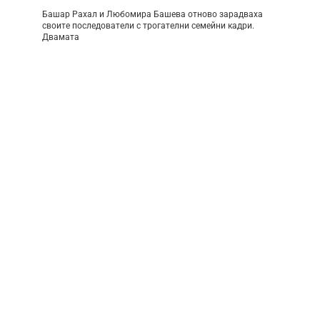
Башар Рахал и Любомира Башева отново зарадваха
своите последователи с трогателни семейни кадри.
Двамата