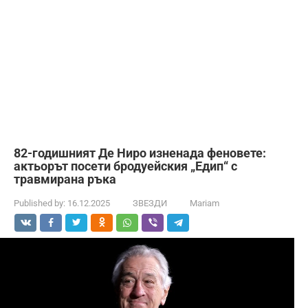
82-годишният Де Ниро изненада феновете:
актьорът посети бродуейския „Едип“ с
травмирана ръка
Published by:
16.12.2025
ЗВЕЗДИ
Mariam