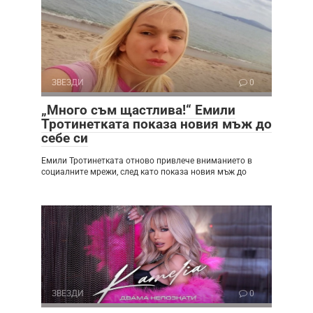
ЗВЕЗДИ
0
„Много съм щастлива!“ Емили
Тротинетката показа новия мъж до
себе си
Емили Тротинетката отново привлече вниманието в
социалните мрежи, след като показа новия мъж до
ЗВЕЗДИ
0