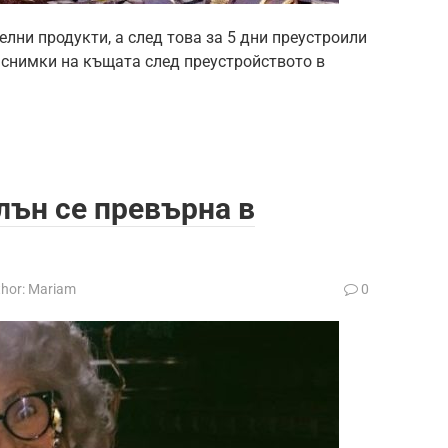
лни продукти, а след това за 5 дни преустроили
снимки на къщата след преустройството в
лън се превърна в
hor:
Mariam
0