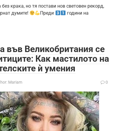
без крака, но тя постави нов световен рекорд,
ърнат думите!
Преди
години на
а във Великобритания се
итиците: Как мастилото на
телските ѝ умения
hor:
Mariam
0