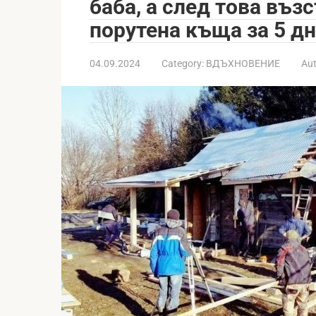
баба, а след това въз
порутена къща за 5 д
04.09.2024
Category:
ВДЪХНОВЕНИЕ
Aut