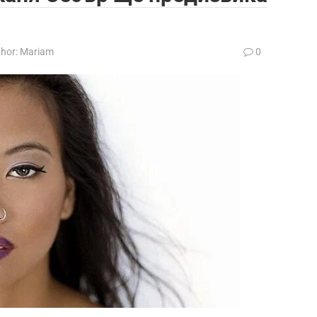
hor:
Mariam
0