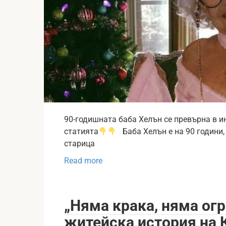
90-годишната баба Хелън се превърна в и
статията
Баба Хелън е на 90 години,
старица
Read more
„Няма крака, няма ог
житейска история на 