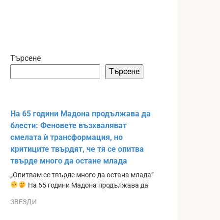
Търсене
Търсене
На 65 години Мадона продължава да
блести: Феновете възхваляват
смелата ѝ трансформация, но
критиците твърдят, че тя се опитва
твърде много да остане млада
„Опитвам се твърде много да остана млада“
На 65 години Мадона продължава да
ЗВЕЗДИ