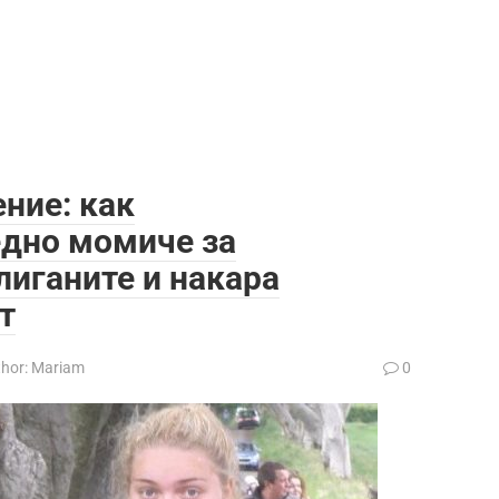
ние: как
едно момиче за
лиганите и накара
т
hor:
Mariam
0