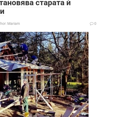
становява старата ѝ
ни
hor:
Mariam
0