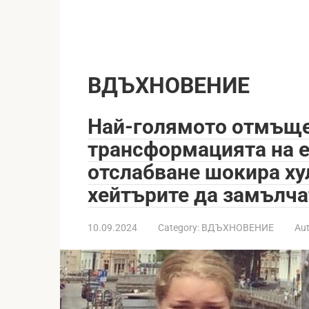
ВДЪХНОВЕНИЕ
Най-голямото отмъще
трансформацията на 
отслабване шокира ху
хейтърите да замълча
10.09.2024
Category:
ВДЪХНОВЕНИЕ
Aut