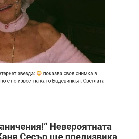
нтернет звезда:
показва своя снимка в
 но е по-известна като Бадевинкъл. Светлата
раничения!“ Невероятната
Каня Сесър ще предизвика