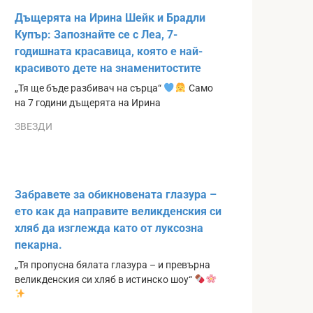
Дъщерята на Ирина Шейк и Брадли
Купър: Запознайте се с Леа, 7-
годишната красавица, която е най-
красивото дете на знаменитостите
„Тя ще бъде разбивач на сърца“
Само
на 7 години дъщерята на Ирина
ЗВЕЗДИ
Забравете за обикновената глазура –
ето как да направите великденския си
хляб да изглежда като от луксозна
пекарна.
„Тя пропусна бялата глазура – и превърна
великденския си хляб в истинско шоу“