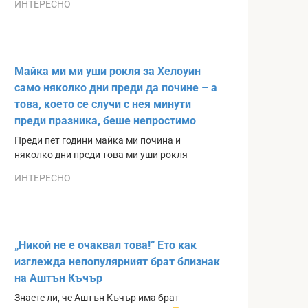
ИНТЕРЕСНО
Майка ми ми уши рокля за Хелоуин
само няколко дни преди да почине – а
това, което се случи с нея минути
преди празника, беше непростимо
Преди пет години майка ми почина и
няколко дни преди това ми уши рокля
ИНТЕРЕСНО
„Никой не е очаквал това!“ Ето как
изглежда непопулярният брат близнак
на Аштън Къчър
Знаете ли, че Аштън Къчър има брат