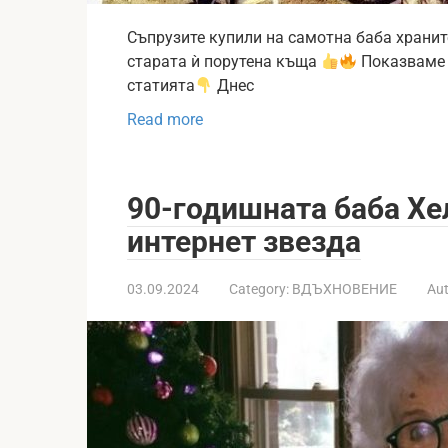
Съпрузите купили на самотна баба храните
старата ѝ порутена къща
Показваме 
статията
Днес
Read more
90-годишната баба Хе
интернет звезда
03.09.2024
Category:
ВДЪХНОВЕНИЕ
Aut