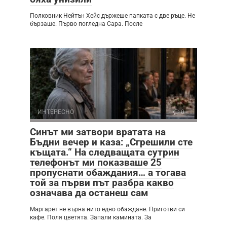
Полковник Нейтън Хейс държеше папката с две ръце. Не
бързаше. Първо погледна Сара. После
ИНТЕРЕСНО
0
Синът ми затвори вратата на
Бъдни вечер и каза: „Сгрешили сте
къщата.“ На следващата сутрин
телефонът ми показваше 25
пропуснати обаждания… а тогава
той за първи път разбра какво
означава да останеш сам
Маргарет не върна нито едно обаждане. Приготви си
кафе. Поля цветята. Запали камината. За