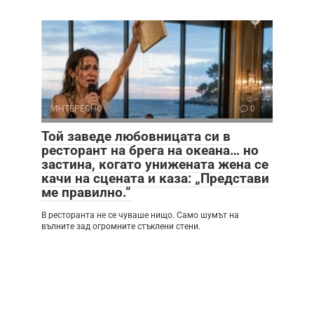
ИНТЕРЕСНО
0
Той заведе любовницата си в
ресторант на брега на океана… но
застина, когато унижената жена се
качи на сцената и каза: „Представи
ме правилно.“
В ресторанта не се чуваше нищо. Само шумът на
вълните зад огромните стъклени стени.