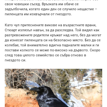
своя човешки съсед. Връзката им обаче се
задълбочила, когато един ден се случило нещастие –
пиленцата им изхвърчали от гнездото.
Като чул притеснените викове на възрастните врани,
Стюарт излязъл навън, за да разследва. Той видял как
разтревожените родители кръжат над него, без да могат
да изнесат пиленцата си на безопасно място. Без да се
колебае, той внимателно вдигна падналите малки и ги
постави колкото се може по-високо на дървото. Скоро
след това цялото семейство се събра отново в
гнездото си.