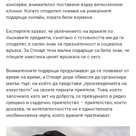
консерви, внимателно поставени върху вечнозелени
клонки. Когато споделил снимки на уникалните
подаръци онлайн, хората били изумени.
Експертите казват, че увлечението на враните по
лъскавите предмети, съчетано с готовността им да ги
споделят, е силен знак за признателност и социална
връзка. За Стюарт тези малки подаръци са били знак, че
птиците наистина ценят връзката си с него.
Внимателните подаръци продължават да се появяват от
време на време, а Стюарт дори обмисля да организира
малък търг, на който да представи „произведенията на
изкуството“ на своите пернати приятели. Това, което
започнало като акт на доброта, се превърнало в рядко
срещано и сърдечно приятелство – приятелство, което
доказва, че интелигентността не е единствената
необикновена черта, която враните притежават.