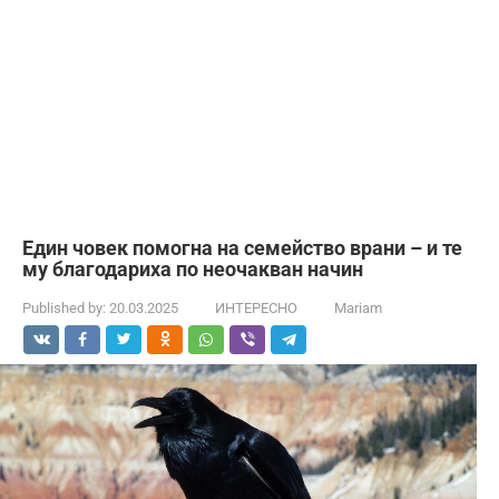
Един човек помогна на семейство врани – и те
му благодариха по неочакван начин
Published by:
20.03.2025
ИНТЕРЕСНО
Mariam