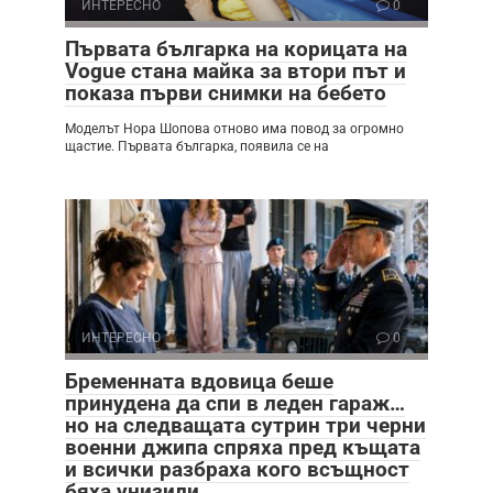
ИНТЕРЕСНО
0
Първата българка на корицата на
Vogue стана майка за втори път и
показа първи снимки на бебето
Моделът Нора Шопова отново има повод за огромно
щастие. Първата българка, появила се на
ИНТЕРЕСНО
0
Бременната вдовица беше
принудена да спи в леден гараж…
но на следващата сутрин три черни
военни джипа спряха пред къщата
и всички разбраха кого всъщност
бяха унизили