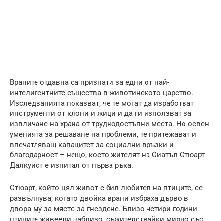
Враните отдавна са признати за едни от най-
интелигентните същества в животинското царство.
Изследванията показват, че те могат да изработват
инструменти от клони и жици и да ги използват за
извличане на храна от труднодостъпни места. Но освен
уменията за решаване на проблеми, те притежават и
впечатляващ капацитет за социални връзки и
благодарност – нещо, което жителят на Сиатъл Стюарт
Далкуист е изпитал от първа ръка.
Стюарт, който цял живот е бил любител на птиците, се
развълнува, когато двойка врани избраха дърво в
двора му за място за гнездене. Близо четири години
птиците живеели наблизо, съжителствайки мирно със