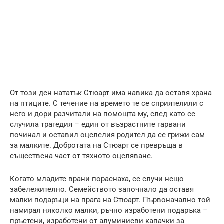
От този ден нататък Стюарт има навика да оставя храна
на птиците. С течение на времето те се сприятелили с
него и дори разчитали на помощта му, след като се
случила трагедия – един от възрастните гарвани
починал и оставил оцелелия родител да се грижи сам
за малките. Добротата на Стюарт се превръща в
съществена част от тяхното оцеляване.
Когато младите врани пораснаха, се случи нещо
забележително. Семейството започнало да оставя
малки подаръци на прага на Стюарт. Първоначално той
намирал няколко малки, ръчно изработени подаръка –
пръстени, изработени от алуминиеви капачки за