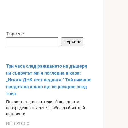
Търсене
Търсене
Три часа след раждането на дъщеря
ни съпругът ми я погледна и каза:
„Искам ДНК тест веднага.“ Той нямаше
представа какво ще се разкрие след
това
Първият път, когато един баща държи
новороденото си дете, трябва да бъде най-
нежният и
ИНТЕРЕСНО