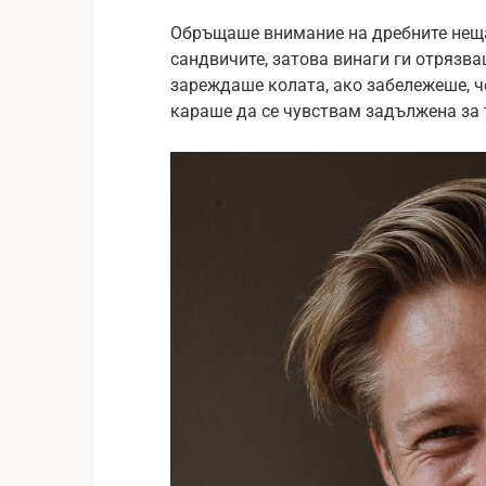
Обръщаше внимание на дребните неща
сандвичите, затова винаги ги отрязва
зареждаше колата, ако забележеше, ч
караше да се чувствам задължена за 