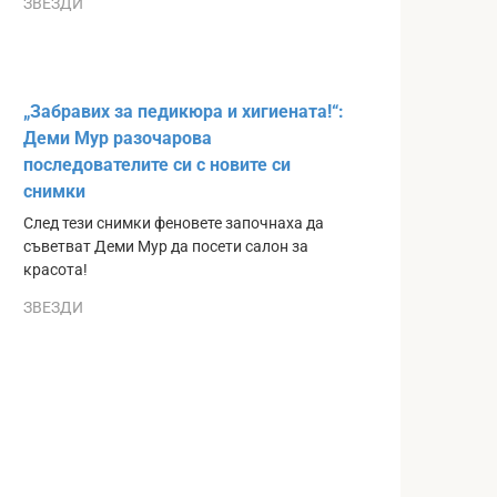
ЗВЕЗДИ
„Забравих за педикюра и хигиената!“:
Деми Мур разочарова
последователите си с новите си
снимки
След тези снимки феновете започнаха да
съветват Деми Мур да посети салон за
красота!
ЗВЕЗДИ