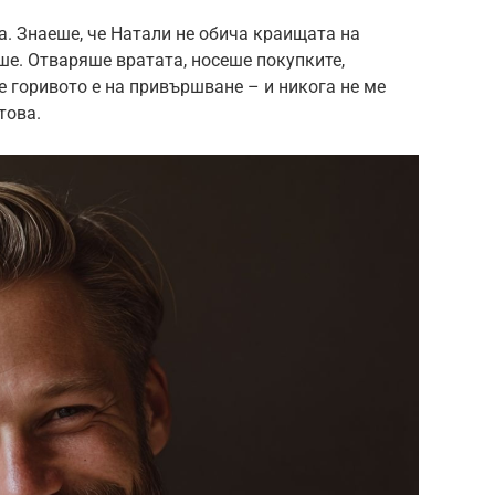
. Знаеше, че Натали не обича краищата на
ше. Отваряше вратата, носеше покупките,
е горивото е на привършване – и никога не ме
това.