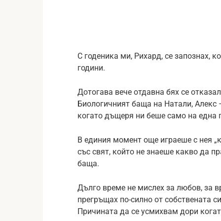
С годеника ми, Рихард, се запознах, 
години.
Дотогава вече отдавна бях се отказа
Биологичният баща на Натали, Алекс 
когато дъщеря ни беше само на една 
В единия момент още играеше с нея „к
със свят, който не знаеше какво да п
баща.
Дълго време не мислех за любов, за в
прегръщах по-силно от собствената си
Причината да се усмихвам дори когат