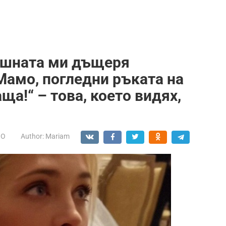
дишната ми дъщеря
Мамо, погледни ръката на
ща!“ – това, което видях,
НО
Author:
Mariam