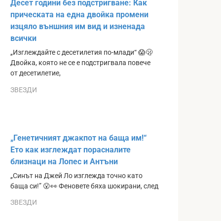
Десет години без подстригване: Как
прическата на една двойка промени
изцяло външния им вид и изненада
всички
„Изглеждайте с десетилетия по-млади“ 😱🫢
Двойка, която не се е подстригвала повече
от десетилетие,
ЗВЕЗДИ
„Генетичният джакпот на баща им!“
Ето как изглеждат порасналите
близнаци на Лопес и Антъни
„Синът на Джей Ло изглежда точно като
баща си!” 😮👀 Феновете бяха шокирани, след
ЗВЕЗДИ