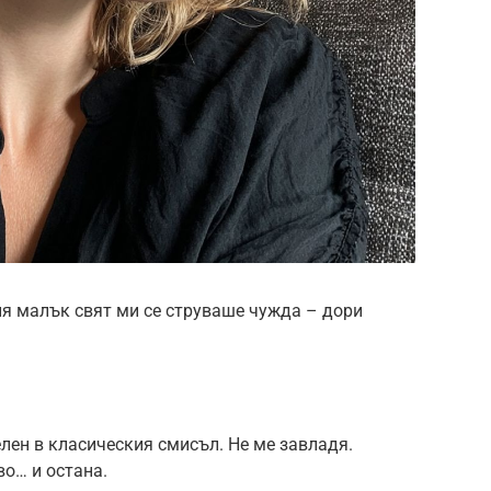
ия малък свят ми се струваше чужда – дори
лен в класическия смисъл. Не ме завладя.
во… и остана.