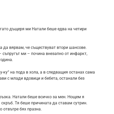
когато дъщеря ми Натали беше едва на четири
ла да вярвам, че съществуват втори шансове.
– съпругът ми – почина внезапно от инфаркт,
година.
у-ку“ на пода в хола, а в следващия останах сама
рави с млади вдовици и бебета, останали без
ръзка. Натали беше всичко за мен. Нощем я
 скръб. Тя беше причината да ставам сутрин.
о отвътре бях празна.