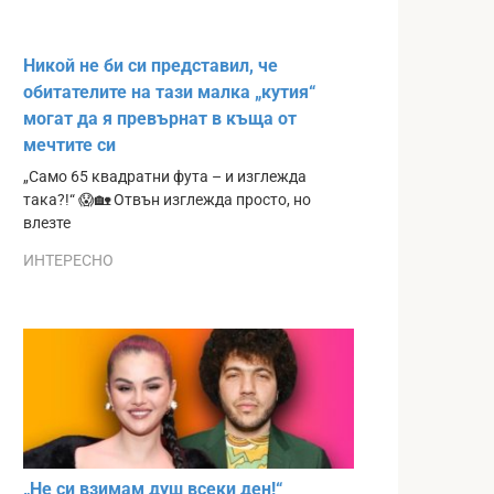
Никой не би си представил, че
обитателите на тази малка „кутия“
могат да я превърнат в къща от
мечтите си
„Само 65 квадратни фута – и изглежда
така?!“ 😱🏡 Отвън изглежда просто, но
влезте
ИНТЕРЕСНО
„Не си взимам душ всеки ден!“