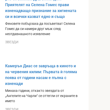
Приятелят на Селена Гомес прави
изненадващо признание за хигиената
си и всички казват едно и също
Феновете побързаха да посъветват Селена
Гомес да си намери друг мъж след
неотдавнашното изявление
ЗВЕЗДИ
Камерън Диас се завръща в киното и
на червения килим: Първата ѝ голяма
поява от години насам е пълна с
изненади
Минаха години, откакто звездата от
„Ангелите на Чарли“ се оттегли от екраните в
името
ЗВЕЗДИ