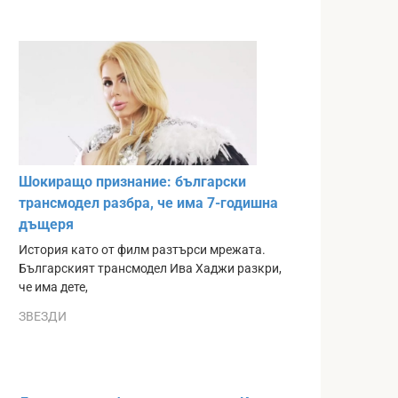
Шокиращо признание: български
трансмодел разбра, че има 7-годишна
дъщеря
История като от филм разтърси мрежата.
Българският трансмодел Ива Хаджи разкри,
че има дете,
ЗВЕЗДИ