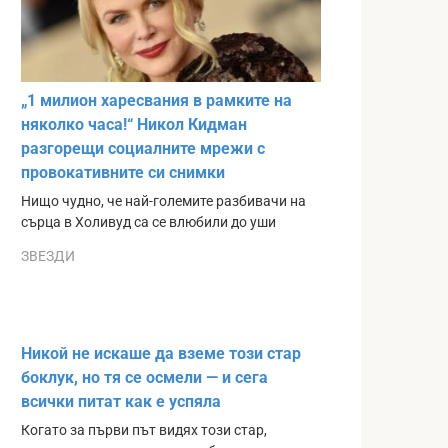
„1 милион харесвания в рамките на
няколко часа!“ Никол Кидман
разгорещи социалните мрежи с
провокативните си снимки
Нищо чудно, че най-големите разбивачи на
сърца в Холивуд са се влюбили до уши
ЗВЕЗДИ
Никой не искаше да вземе този стар
боклук, но тя се осмели — и сега
всички питат как е успяла
Когато за първи път видях този стар,