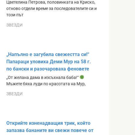
Цветелина Петрова, половинката на Криско,
отново отдели време за последователите си и
този път
ЗВЕЗДИ
„Напълно е загубила свежестта си!“
Папараци уловиха Деми Мур на 58 г.
по бански и разочароваха феновете
„От желана дама в изсъхнала баба!“
Мъжете бяха луди по красотата на Мур,
ЗВЕЗДИ
Открийте изненадващия трик, който
запазва бананите ви свежи повече от