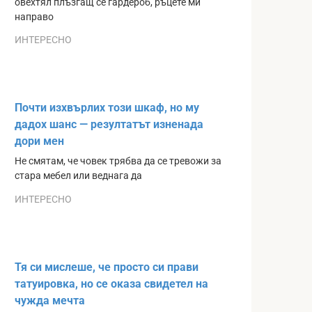
овехтял плъзгащ се гардероб, ръцете ми
направо
ИНТЕРЕСНО
Почти изхвърлих този шкаф, но му
дадох шанс — резултатът изненада
дори мен
Не смятам, че човек трябва да се тревожи за
стара мебел или веднага да
ИНТЕРЕСНО
Тя си мислеше, че просто си прави
татуировка, но се оказа свидетел на
чужда мечта