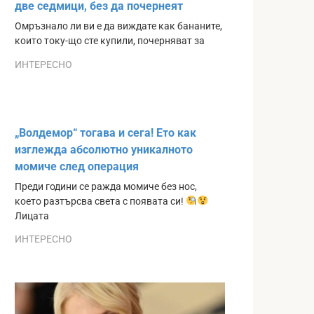
две седмици, без да почернеят
Омръзнало ли ви е да виждате как бананите,
които току-що сте купили, почерняват за
ИНТЕРЕСНО
„Волдемор“ тогава и сега! Ето как
изглежда абсолютно уникалното
момиче след операция
Преди години се ражда момиче без нос,
което разтърсва света с появата си!
Лицата
ИНТЕРЕСНО