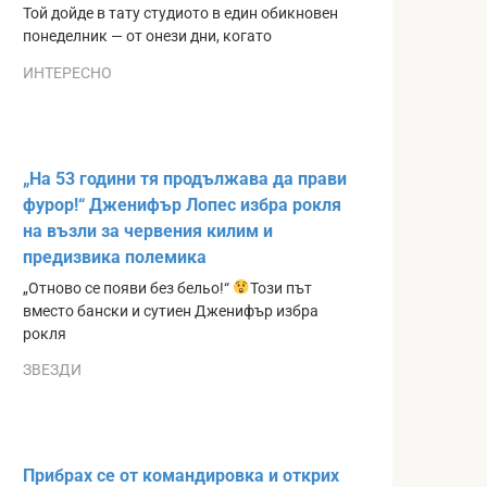
Той дойде в тату студиото в един обикновен
понеделник — от онези дни, когато
ИНТЕРЕСНО
„На 53 години тя продължава да прави
фурор!“ Дженифър Лопес избра рокля
на възли за червения килим и
предизвика полемика
„Отново се появи без бельо!“
Този път
вместо бански и сутиен Дженифър избра
рокля
ЗВЕЗДИ
Прибрах се от командировка и открих