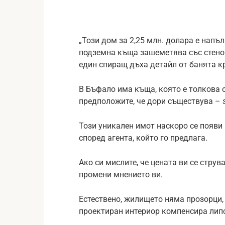
„Този дом за 2,25 млн. долара е напъ
подземна къща зашеметява със стенопи
един спиращ дъха детайл от банята кр
В Бъфало има къща, която е толкова с
предположите, че дори съществува – 
Този уникален имот наскоро се появи н
според агента, който го предлага.
Ако си мислите, че цената ви се стру
промени мнението ви.
Естествено, жилището няма прозорци,
проектиран интериор компенсира липс