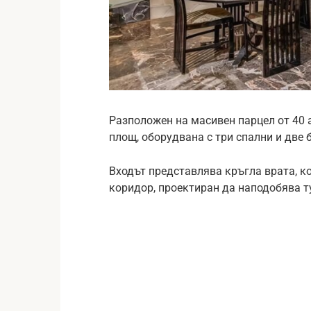
Разположен на масивен парцел от 40 
площ, оборудвана с три спални и две 
Входът представлява кръгла врата, ко
коридор, проектиран да наподобява т