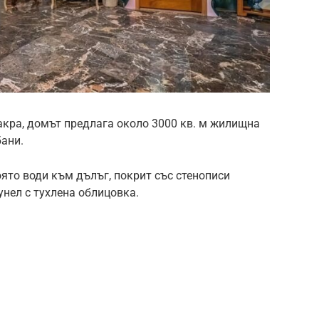
акра, домът предлага около 3000 кв. м жилищна
бани.
ято води към дълъг, покрит със стенописи
унел с тухлена облицовка.