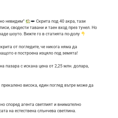
лно невидим“
Скрита под 40 акра, тази
си, сводести тавани и таен вход през тунел. Но
аде шоуто. Вижте го в статията по-долу
крита от погледите, че никога няма да
защото е построена изцяло под земята!
а пазара с искана цена от 2,25 млн. долара,
ва прекалено висока, един поглед вътре може да
 но според агента светлият и внимателно
ата на естествена слънчева светлина.