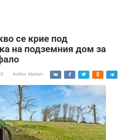
кво се крие под
ка на подземния дом за
фало
НО
Author:
Mariam