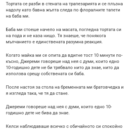
Тортата се разби в стената на трапезарията и се плъзна
надолу като бавна жълта следа по флоралните тапети
на баба ми.
Баба ми стоеше начело на масата, погледна тортата си
на пода и не каза нищо. Тя знаеше, че понякога
мълчанието е единствената разумна реакция.
Когато майка ми се опита да вдигне тост 10 минути по-
късно, Джереми говореше над нея с думи, които едно
10-годишно дете не би трябвало нито да знае, нито да
използва срещу собствената си баба.
После настоя за стола на бременната ми братовчедка и
я изгледа така, че тя да стане.
Джереми говореше над нея с думи, които едно 10-
годишно дете не бива да знае.
Келси наблюдаваше всичко с обичайното си спокойно