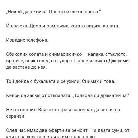
„Никой да не вика. Просто излезте навън.“
Излязоха. Дворът замлъкна, когато видяха колата.
Извадих телефона.
Обиколих колата и снимах всичко — капака, стъклото,
вратите, всяка следа от удара. После извиках Джереми
да застане до нея.
Той дойде с бухалката и се ухили. Снимах и това.
Келси се засмя от стъпалата. „Толкова си драматична.“
Не отговорих. Влязох вътре и започнах да звъня на
сервизи.
След час имах две оферти за ремонт — и двата суми, от
които на хората в стаята им стана лошо.