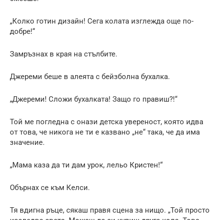
„Колко готин дизайн! Сега колата изглежда още по-
добре!“
Замръзнах в края на стълбите.
Джереми беше в алеята с бейзболна бухалка.
„Джереми! Сложи бухалката! Защо го правиш?!“
Той ме погледна с онази детска увереност, която идва
от това, че никога не ти е казвано „не“ така, че да има
значение.
„Мама каза да ти дам урок, лельо Кристен!“
Обърнах се към Келси.
Тя вдигна ръце, сякаш правя сцена за нищо. „Той просто