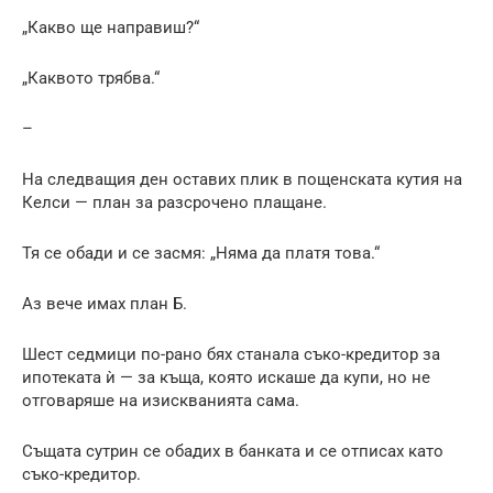
„Какво ще направиш?“
„Каквото трябва.“
–
На следващия ден оставих плик в пощенската кутия на
Келси — план за разсрочено плащане.
Тя се обади и се засмя: „Няма да платя това.“
Аз вече имах план Б.
Шест седмици по-рано бях станала съко-кредитор за
ипотеката ѝ — за къща, която искаше да купи, но не
отговаряше на изискванията сама.
Същата сутрин се обадих в банката и се отписах като
съко-кредитор.