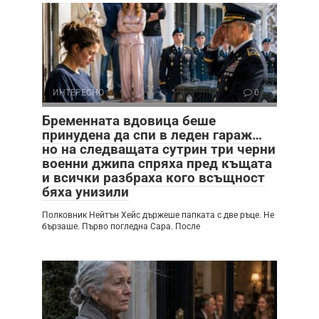
ИНТЕРЕСНО
0
Бременната вдовица беше
принудена да спи в леден гараж…
но на следващата сутрин три черни
военни джипа спряха пред къщата
и всички разбраха кого всъщност
бяха унизили
Полковник Нейтън Хейс държеше папката с две ръце. Не
бързаше. Първо погледна Сара. После