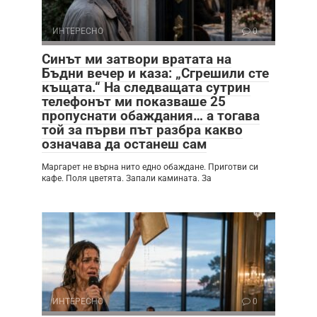
ИНТЕРЕСНО
0
Синът ми затвори вратата на
Бъдни вечер и каза: „Сгрешили сте
къщата.“ На следващата сутрин
телефонът ми показваше 25
пропуснати обаждания… а тогава
той за първи път разбра какво
означава да останеш сам
Маргарет не върна нито едно обаждане. Приготви си
кафе. Поля цветята. Запали камината. За
ИНТЕРЕСНО
0