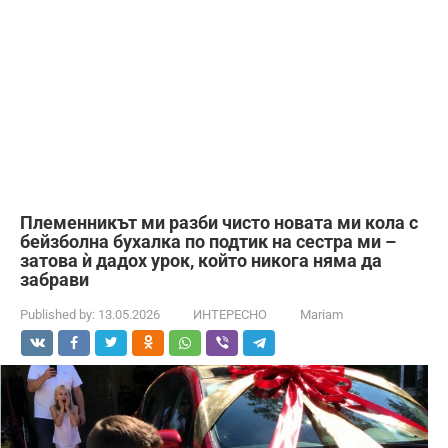
Племенникът ми разби чисто новата ми кола с
бейзболна бухалка по подтик на сестра ми –
затова ѝ дадох урок, който никога няма да
забрави
Published by:
13.05.2026
ИНТЕРЕСНО
Mariam