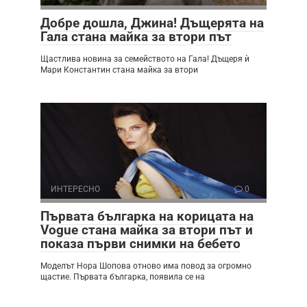
Добре дошла, Джина! Дъщерята на
Гала стана майка за втори път
Щастлива новина за семейството на Гала! Дъщеря ѝ
Мари Константин стана майка за втори
ИНТЕРЕСНО
0
Първата българка на корицата на
Vogue стана майка за втори път и
показа първи снимки на бебето
Моделът Нора Шопова отново има повод за огромно
щастие. Първата българка, появила се на