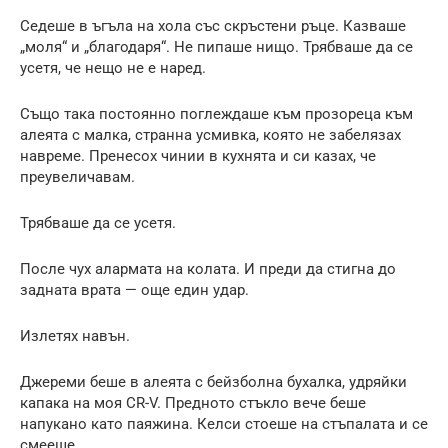
Седеше в ъгъла на хола със скръстени ръце. Казваше
„моля“ и „благодаря“. Не пипаше нищо. Трябваше да се
усетя, че нещо не е наред.
Също така постоянно поглеждаше към прозореца към
алеята с малка, странна усмивка, която не забелязах
навреме. Пренесох чинии в кухнята и си казах, че
преувеличавам.
Трябваше да се усетя.
После чух алармата на колата. И преди да стигна до
задната врата — още един удар.
Излетях навън.
Джереми беше в алеята с бейзболна бухалка, удряйки
капака на моя CR-V. Предното стъкло вече беше
напукано като паяжина. Келси стоеше на стъпалата и се
смееше.