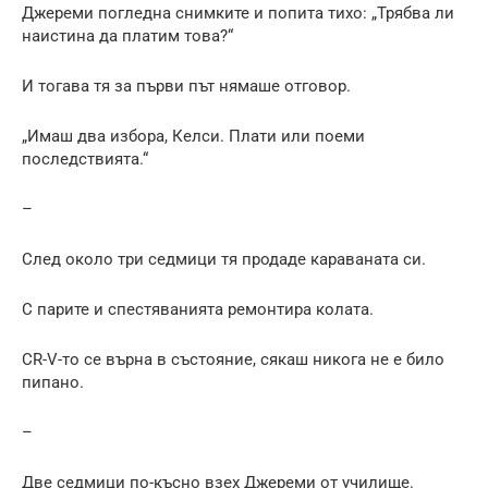
Джереми погледна снимките и попита тихо: „Трябва ли
наистина да платим това?“
И тогава тя за първи път нямаше отговор.
„Имаш два избора, Келси. Плати или поеми
последствията.“
–
След около три седмици тя продаде караваната си.
С парите и спестяванията ремонтира колата.
CR-V-то се върна в състояние, сякаш никога не е било
пипано.
–
Две седмици по-късно взех Джереми от училище.