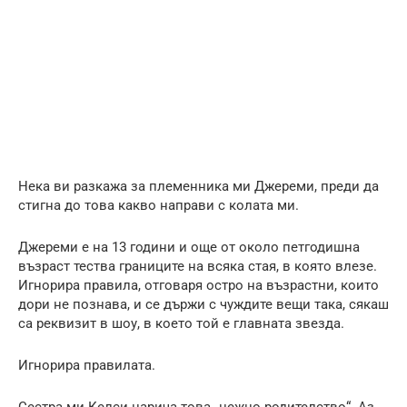
Нека ви разкажа за племенника ми Джереми, преди да
стигна до това какво направи с колата ми.
Джереми е на 13 години и още от около петгодишна
възраст тества границите на всяка стая, в която влезе.
Игнорира правила, отговаря остро на възрастни, които
дори не познава, и се държи с чуждите вещи така, сякаш
са реквизит в шоу, в което той е главната звезда.
Игнорира правилата.
Сестра ми Келси нарича това „нежно родителство“. Аз