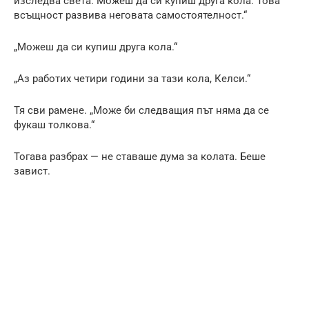
изследва света. Можеш да си купиш друга кола. Това
всъщност развива неговата самостоятелност.“
„Можеш да си купиш друга кола.“
„Аз работих четири години за тази кола, Келси.“
Тя сви рамене. „Може би следващия път няма да се
фукаш толкова.“
Тогава разбрах — не ставаше дума за колата. Беше
завист.