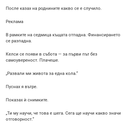
После казах на роднините какво се е случило.
Реклама
В рамките на седмица къщата отпадна. Финансирането
се разпадна.
Келси се появи в събота — за първи път без
самоувереност. Плачеше.
„Развали ми живота за една кола.“
Пуснах я вътре.
Показах ѝ снимките.
„Ти му научи, че това е шега. Сега ще научи какво значи
отговорност.“