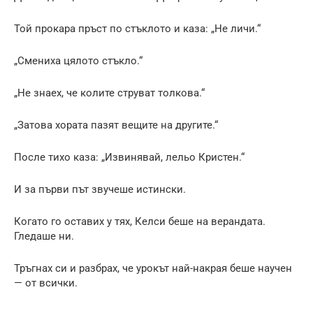
Той прокара пръст по стъклото и каза: „Не личи.“
„Смениха цялото стъкло.“
„Не знаех, че колите струват толкова.“
„Затова хората пазят вещите на другите.“
После тихо каза: „Извинявай, лельо Кристен.“
И за първи път звучеше истински.
Когато го оставих у тях, Келси беше на верандата.
Гледаше ни.
Тръгнах си и разбрах, че урокът най-накрая беше научен
— от всички.