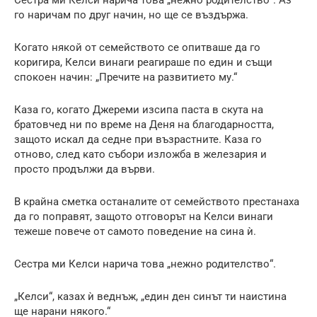
го наричам по друг начин, но ще се въздържа.
Когато някой от семейството се опитваше да го
коригира, Келси винаги реагираше по един и същи
спокоен начин: „Пречите на развитието му.“
Каза го, когато Джереми изсипа паста в скута на
братовчед ни по време на Деня на благодарността,
защото искал да седне при възрастните. Каза го
отново, след като събори изложба в железария и
просто продължи да върви.
В крайна сметка останалите от семейството престанаха
да го поправят, защото отговорът на Келси винаги
тежеше повече от самото поведение на сина ѝ.
Сестра ми Келси нарича това „нежно родителство“.
„Келси“, казах ѝ веднъж, „един ден синът ти наистина
ще нарани някого.“