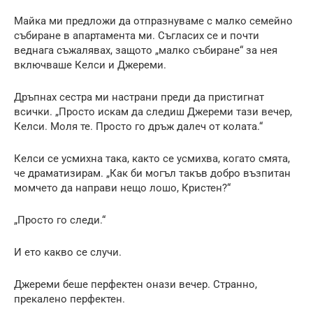
Майка ми предложи да отпразнуваме с малко семейно
събиране в апартамента ми. Съгласих се и почти
веднага съжалявах, защото „малко събиране“ за нея
включваше Келси и Джереми.
Дръпнах сестра ми настрани преди да пристигнат
всички. „Просто искам да следиш Джереми тази вечер,
Келси. Моля те. Просто го дръж далеч от колата.“
Келси се усмихна така, както се усмихва, когато смята,
че драматизирам. „Как би могъл такъв добро възпитан
момчето да направи нещо лошо, Кристен?“
„Просто го следи.“
И ето какво се случи.
Джереми беше перфектен онази вечер. Странно,
прекалено перфектен.