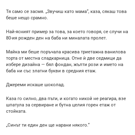
Тя само се засмя. „Звучиш като мама“, каза, сякаш това
беше нещо срамно.
Най-ясният пример за това, за което говоря, се случи на
80-ия рожден ден на баба ни миналата пролет.
Майка ми беше поръчала красива триетажна ванилова
торта от местна сладкарница. Отне ѝ две седмици да
избере дизайна — бял фондан, жълти рози и името на
баба ни със златни букви в средния етаж.
Джереми искаше шоколад.
Каза го силно, два пъти, и когато никой не реагира, взе
шпатула за сервиране и бутна целия горен етаж от
стойката.
„Синът ти един ден ще нарани някого.“