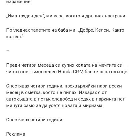
изражение.
„Има труден ден“, ми каза, когато я дръпнах настрани.
Погледнах тапетите на баба ми. „Добре, Келси. Както
кажеш.“
–
Преди четири месеца си купих колата на мечтите си —
чисто нов тъмнозелен Honda CR-V, блестящ на слънце.
Спестявах четири години, прехвърляйки пари всеки
месец в сметка, която не пипах. Изкарах я от
автокъщата в петък следобед и седях в паркинга пет
минути само за да усетя новата ѝ миризма.
Спестявах четири години.
Реклама