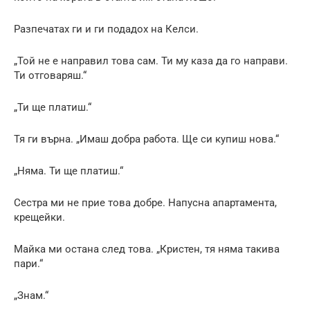
Разпечатах ги и ги подадох на Келси.
„Той не е направил това сам. Ти му каза да го направи.
Ти отговаряш.“
„Ти ще платиш.“
Тя ги върна. „Имаш добра работа. Ще си купиш нова.“
„Няма. Ти ще платиш.“
Сестра ми не прие това добре. Напусна апартамента,
крещейки.
Майка ми остана след това. „Кристен, тя няма такива
пари.“
„Знам.“