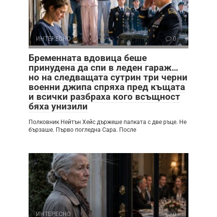
ИНТЕРЕСНО
0
Бременната вдовица беше
принудена да спи в леден гараж…
но на следващата сутрин три черни
военни джипа спряха пред къщата
и всички разбраха кого всъщност
бяха унизили
Полковник Нейтън Хейс държеше папката с две ръце. Не
бързаше. Първо погледна Сара. После
ИНТЕРЕСНО
0