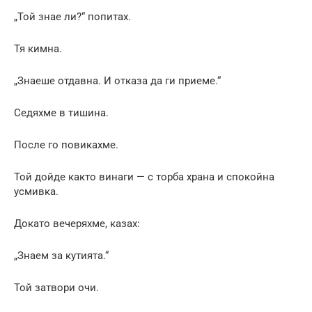
„Той знае ли?“ попитах.
Тя кимна.
„Знаеше отдавна. И отказа да ги приеме.“
Седяхме в тишина.
После го повикахме.
Той дойде както винаги — с торба храна и спокойна
усмивка.
Докато вечеряхме, казах:
„Знаем за кутията.“
Той затвори очи.