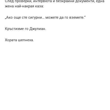
След проверки, интервюта и безкрайни документи, една
жена най-накрая каза:
„Ако още сте сигурни… можете да го вземете.“
Кръстихме го Джулиан.
Хората шепнеха.