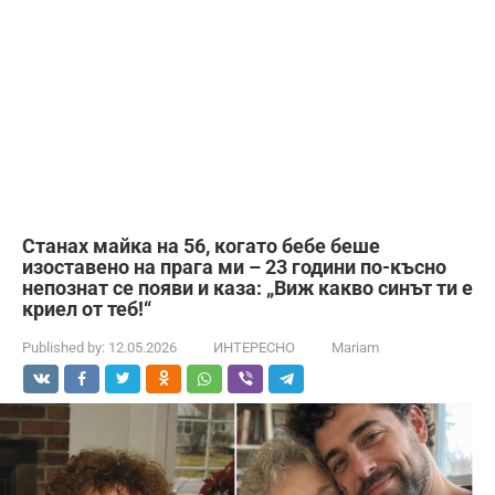
Станах майка на 56, когато бебе беше
изоставено на прага ми – 23 години по-късно
непознат се появи и каза: „Виж какво синът ти е
криел от теб!“
Published by:
12.05.2026
ИНТЕРЕСНО
Mariam