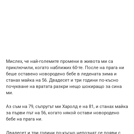
Мислех, че най-големите промени в живота ми са
приключили, когато наближих 60-те. После на прага ни
беше оставено новородено бебе в ледената зима и
станах майка на 56. Двадесет и три години по-късно
почукване на вратата разкри нещо шокиращо за сина
ми.
Аз съм на 79, съпругът ми Харолд е на 81, и станах майка
за първи път на 56, когато някой остави новородено
бебе на прага ни.
Двадесет и три години по-късно непознат се появи с