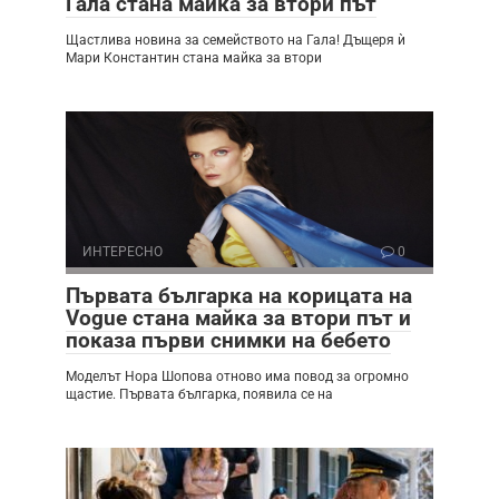
Гала стана майка за втори път
Щастлива новина за семейството на Гала! Дъщеря ѝ
Мари Константин стана майка за втори
ИНТЕРЕСНО
0
Първата българка на корицата на
Vogue стана майка за втори път и
показа първи снимки на бебето
Моделът Нора Шопова отново има повод за огромно
щастие. Първата българка, появила се на