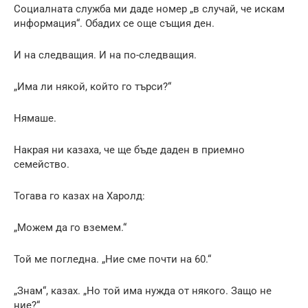
Социалната служба ми даде номер „в случай, че искам
информация“. Обадих се още същия ден.
И на следващия. И на по-следващия.
„Има ли някой, който го търси?“
Нямаше.
Накрая ни казаха, че ще бъде даден в приемно
семейство.
Тогава го казах на Харолд:
„Можем да го вземем.“
Той ме погледна. „Ние сме почти на 60.“
„Знам“, казах. „Но той има нужда от някого. Защо не
ние?“