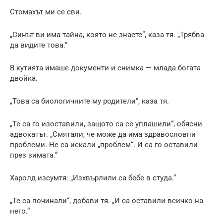
Стомахът ми се сви.
„Синът ви има тайна, която не знаете“, каза тя. „Трябва
да видите това.“
В кутията имаше документи и снимка — млада богата
двойка.
„Това са биологичните му родители“, каза тя.
„Те са го изоставили, защото са се уплашили“, обясни
адвокатът. „Смятали, че може да има здравословни
проблеми. Не са искали „проблем“. И са го оставили
през зимата.“
Харолд изсумтя: „Изхвърлили са бебе в студа.“
„Те са починали“, добави тя. „И са оставили всичко на
него.“