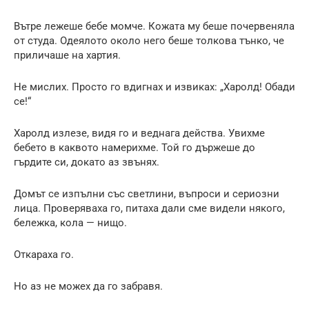
Вътре лежеше бебе момче. Кожата му беше почервеняла
от студа. Одеялото около него беше толкова тънко, че
приличаше на хартия.
Не мислих. Просто го вдигнах и извиках: „Харолд! Обади
се!“
Харолд излезе, видя го и веднага действа. Увихме
бебето в каквото намерихме. Той го държеше до
гърдите си, докато аз звънях.
Домът се изпълни със светлини, въпроси и сериозни
лица. Проверяваха го, питаха дали сме видели някого,
бележка, кола — нищо.
Откараха го.
Но аз не можех да го забравя.