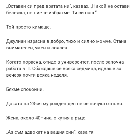
„Оставен си пред вратата ни“, казвах. „Никой не остави
бележка, но ние те избрахме. Ти си наш.“
Той просто кимаше.
Джулиан израсна в добро, тихо и силно момче. Стана
внимателен, умен и лоялен.
Когато порасна, отиде в университет, после започна
работа в IT. Обаждаше се всяка седмица, идваше за
вечеря почти всяка неделя.
Бяхме спокойни.
Докато на 23-ия му рожден ден не се почука отново.
Жена, около 40–ина, с кутия в ръце.
„Аз съм адвокат на вашия син“, каза тя.