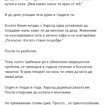
кутия и каза: „Виж какво синът ти крие от теб.“
И до днес усещам тези думи в гърдите си.
Когато бяхме млади, с Харолд едва успявахме да
плащаме наем, камо ли да мислим за деца. Живеехме
на консервирана супа и евтино кафе и си повтаряхме:
„По-късно. Когато стане по-добре.“
После се разболях.
Това, което трябваше да е обикновен медицински
проблем, се превърна в години лечение и болнични
чакални. В края лекарят ни каза, че няма да мога да
имам деца.
Седях и гледах в пода. Харолд държеше ръката ми.
После отидохме до колата и мълчахме.
Не преживяхме голям срив. Просто… се приспособихме.