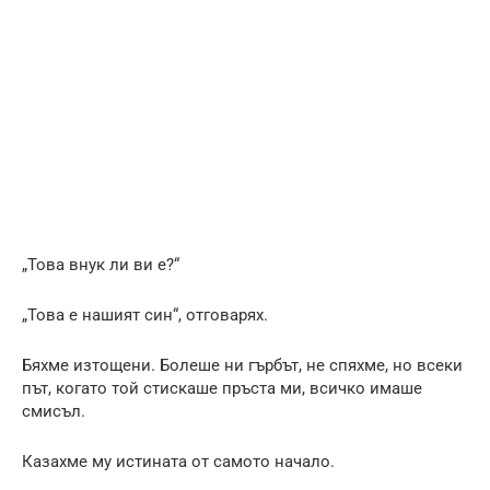
„Това внук ли ви е?“
„Това е нашият син“, отговарях.
Бяхме изтощени. Болеше ни гърбът, не спяхме, но всеки
път, когато той стискаше пръста ми, всичко имаше
смисъл.
Казахме му истината от самото начало.