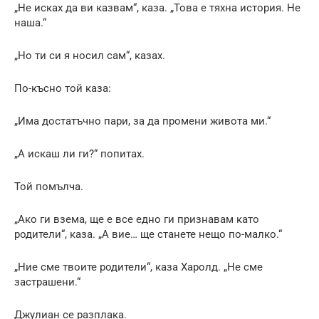
„Не исках да ви казвам“, каза. „Това е тяхна история. Не
наша.“
„Но ти си я носил сам“, казах.
По-късно той каза:
„Има достатъчно пари, за да промени живота ми.“
„А искаш ли ги?“ попитах.
Той помълча.
„Ако ги взема, ще е все едно ги признавам като
родители“, каза. „А вие… ще станете нещо по-малко.“
„Ние сме твоите родители“, каза Харолд. „Не сме
застрашени.“
Джулиан се разплака.