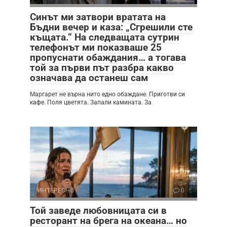
Синът ми затвори вратата на
Бъдни вечер и каза: „Сгрешили сте
къщата.“ На следващата сутрин
телефонът ми показваше 25
пропуснати обаждания… а тогава
той за първи път разбра какво
означава да останеш сам
Маргарет не върна нито едно обаждане. Приготви си
кафе. Поля цветята. Запали камината. За
ИНТЕРЕСНО
0
Той заведе любовницата си в
ресторант на брега на океана… но