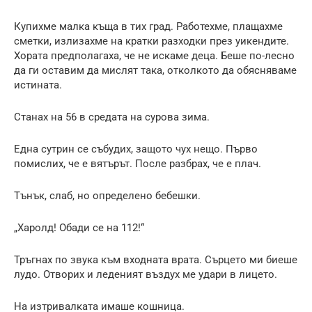
Купихме малка къща в тих град. Работехме, плащахме
сметки, излизахме на кратки разходки през уикендите.
Хората предполагаха, че не искаме деца. Беше по-лесно
да ги оставим да мислят така, отколкото да обясняваме
истината.
Станах на 56 в средата на сурова зима.
Една сутрин се събудих, защото чух нещо. Първо
помислих, че е вятърът. После разбрах, че е плач.
Тънък, слаб, но определено бебешки.
„Харолд! Обади се на 112!“
Тръгнах по звука към входната врата. Сърцето ми биеше
лудо. Отворих и леденият въздух ме удари в лицето.
На изтривалката имаше кошница.