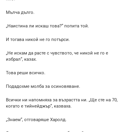
Мълча дълго.
„Наистина ли искаш това?“ попита той.
И тогава никой не го потърси.
„Не искам да расте с чувството, че никой не го е
избрал“, казах.
Това реши всичко.
Подадохме молба за осиновяване.
Всички ни напомняха за възрастта ни. „Ще сте на 70,
когато е тийнейджър“, казваха.
„Знаем“, отговаряше Харолд.