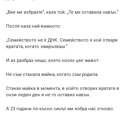
„Вие ме избрахте“, каза той. „Те ме оставиха навън.“
После каза най-важното:
„Семейството не е ДНК. Семейството е кой отваря
вратата, когато замръзваш.“
И аз разбрах нещо, което носех цял живот:
Не съм станала майка, когато съм родила.
Станах майка в момента, в който отворих вратата в
онзи леден ден и не го оставих навън.
А 23 години по-късно синът ми избра нас отново.