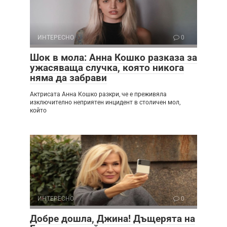
ИНТЕРЕСНО
0
Шок в мола: Анна Кошко разказа за
ужасяваща случка, която никога
няма да забрави
Актрисата Анна Кошко разкри, че е преживяла
изключително неприятен инцидент в столичен мол,
който
ИНТЕРЕСНО
0
Добре дошла, Джина! Дъщерята на