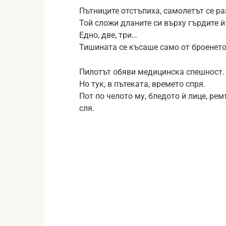
Пътниците отстъпиха, самолетът се ра
Той сложи дланите си върху гърдите ѝ
Едно, две, три…
Тишината се късаше само от броенето
Пилотът обяви медицинска спешност.
Но тук, в пътеката, времето спря.
Пот по челото му, бледото ѝ лице, ре
сля.