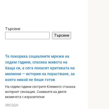
Търсене
Търсене
Те покориха социалните мрежи на
седем години, спасиха живота на
баща си, а сега понасят критиката на
милиони — история на порастване, за
която никой не беше готов
На седем години сестрите Клементс станаха
интернет сензация. Снимките на двете
момичета с изразителни
ЗВЕЗДИ