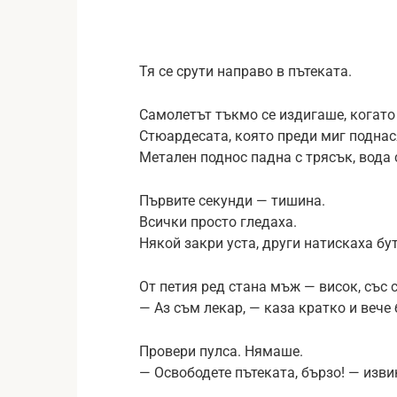
Тя се срути направо в пътеката.
Самолетът тъкмо се издигаше, когато
Стюардесата, която преди миг поднася
Метален поднос падна с трясък, вода 
Първите секунди — тишина.
Всички просто гледаха.
Някой закри уста, други натискаха бу
От петия ред стана мъж — висок, със с
— Аз съм лекар, — каза кратко и вече
Провери пулса. Нямаше.
— Освободете пътеката, бързо! — изви