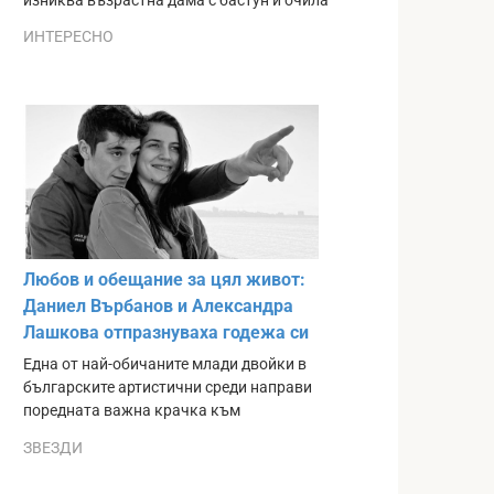
изниква възрастна дама с бастун и очила
ИНТЕРЕСНО
Любов и обещание за цял живот:
Даниел Върбанов и Александра
Лашкова отпразнуваха годежа си
Една от най-обичаните млади двойки в
българските артистични среди направи
поредната важна крачка към
ЗВЕЗДИ