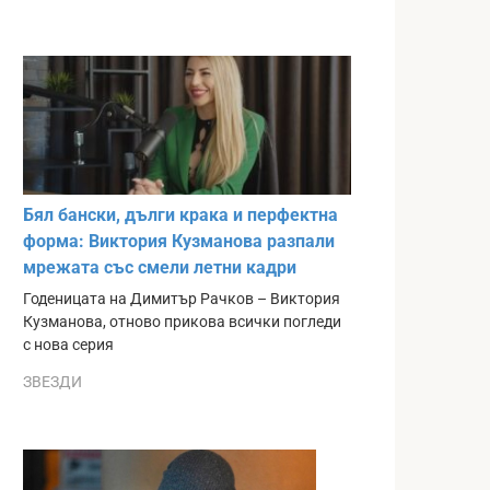
Бял бански, дълги крака и перфектна
форма: Виктория Кузманова разпали
мрежата със смели летни кадри
Годеницата на Димитър Рачков – Виктория
Кузманова, отново прикова всички погледи
с нова серия
ЗВЕЗДИ