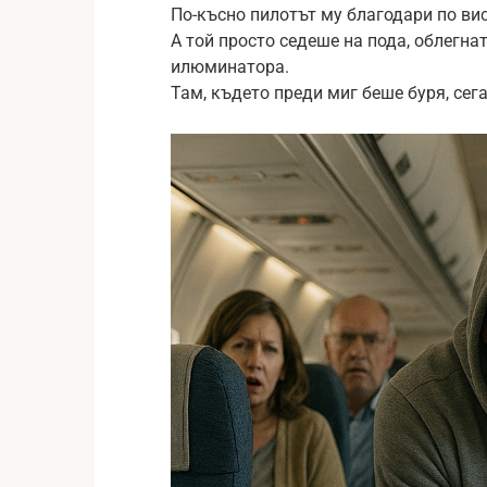
По-късно пилотът му благодари по ви
А той просто седеше на пода, облегна
илюминатора.
Там, където преди миг беше буря, сег