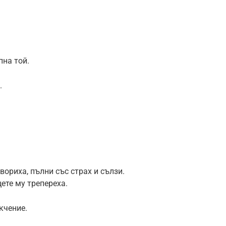
на той.
.
вориха, пълни със страх и сълзи.
цете му трепереха.
кчение.