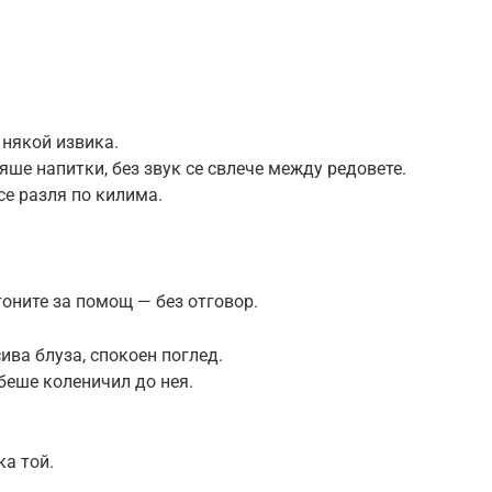
 някой извика.
ше напитки, без звук се свлече между редовете.
се разля по килима.
тоните за помощ — без отговор.
ива блуза, спокоен поглед.
 беше коленичил до нея.
ка той.