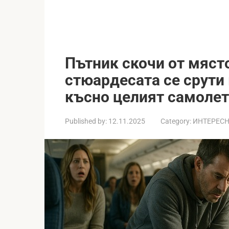
Пътник скочи от място
стюардесата се срути 
късно целият самоле
Published by:
12.11.2025
Category:
ИНТЕРЕС