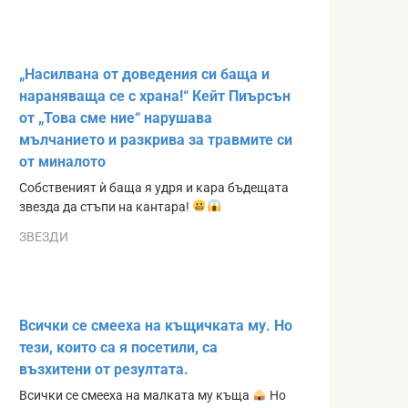
„Насилвана от доведения си баща и
нараняваща се с храна!“ Кейт Пиърсън
от „Това сме ние“ нарушава
мълчанието и разкрива за травмите си
от миналото
Собственият ѝ баща я удря и кара бъдещата
звезда да стъпи на кантара!
ЗВЕЗДИ
Всички се смееха на къщичката му. Но
тези, които са я посетили, са
възхитени от резултата.
Всички се смееха на малката му къща
Но