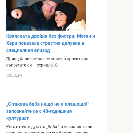
Кралската двойка без филтри: Меган и
Хари показаха страстна целувка в
специалния епизод
Принц Хари все пак се появи в проекта на
съпругата си — сериала „С
ЗВЕЗДИ
„С такава баба нищо не е плашещо!“ –
запознайте се с 48-годишния
културист
Когато чуем думата „баба“, в съзнанието ни