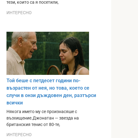
тези, които са я посетили,
ИНТЕРЕСНО
Той беше с петдесет години по-
възрастен от нея, но това, което се
случи в онзи дъждовен ден, разтърси
всички
Някога името му се произнасяше с
възхищение.Джонатан — звезда на
британския тенис от 80-те,
ИНТЕРЕСНО