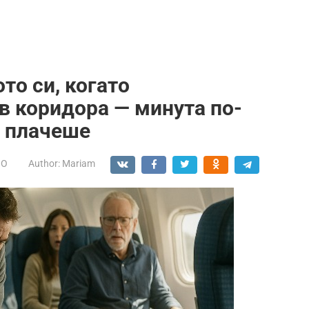
то си, когато
в коридора — минута по-
т плачеше
НО
Author:
Mariam