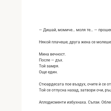
— Дишай, момиче… моля те… — прошеп
Някой плачеше, друга жена се молеше
Мина вечност.
После — дъх.
Той замря.
Още един.
Стюардесата пое въздух, очите ѝ се от
Той се отпусна назад, затвори очи, ръ
Аплодисменти избухнаха. Сълзи. Обле